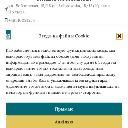
ул. Лобзовская, 15/15 (ul. Łobzowska, 15/15) Краков,
Польша
+48510034234
office (на) gutenbergpublisher.eu
Написать нам!
Згода на файлы Cookie
Каб забяспечыць найлепшую функцыянальнасць, мы
выкарыстоўваем
файлы cookie
(для захоўвання
інфармацыі аб прыладзе і/ці доступу да яе). Згода на
Гэтая версія сайта створана
выкарыстанне гэтых тэхналогій дазволіць нам
ў рамках праекта ArtPower
апрацоўваць такія дадзеныя як
асаблівасці прагляду
з падтрымкай Еўрапейскага Саюзу
старонак
альбо Вашы
ўнікальныя ідэнтыфікатары
.
Адхіленне гэтай згоды можа
негатыўна паўплываць
на
некаторыя функцыі нашай інтэрнэт-старонкі.
Прымаю
Адхіляю