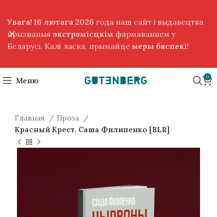
Увага! 16 лютага 2026
года наш сайт і выдавецтва
прызнаныя
экстрэмісцкім
фармаваннем у
Беларусі. Калі ласка, прымайце
меры бяспекі
!
0
Меню
Главная
Проза
Красный Крест. Саша Филипенко [BLR]