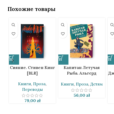
Похожие товары
Сияние. Стивен Кинг
Капитан Летучая
[BLR]
Рыба. Альгерд
Дж
Бахаревич [BLR]
Книги
,
Проза
,
Книги
,
Проза
,
Детям
Переводы
56,00
zł
79,00
zł