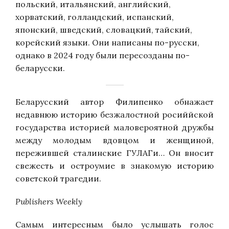
польский, итальянский, английский,
хорватский, голландский, испанский,
японский, шведский, словацкий, тайский,
корейский
языки.
Они написаны по-русски,
однако
в 2024 году
были пересозданы по-
беларусски.
Беларусский автор Филипенко обнажает
недавнюю историю безжалостной рос
ий
йской
государства историей маловероятной дружбы
между молодым вдовцом и
женщиной,
пережившей
сталинск
ие
ГУЛАГи… Он вносит
свежесть и остроумие в знакомую историю
советской трагедии.
Publishers Weekly
Сам
ым
интерес
ным
было услышать голос