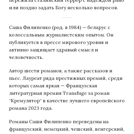
пережила сталинский террор с надеждой рано
или поздно задать Богу несколько вопросов.
Саша Филипенко
(род. в 1984)
—
беларус с
колоссальным журналистским опытом. Он
публикуется в прессе мирового уровня и
активно защищает здравый смысл и
человечность.
Автор шести романов, а также рассказов и
пьес. Лауреат ряда престижных премий, среди
которых самая яркая
—
Французская
литературная премия
Transfuge
за роман
“
Кремулятор
“
в
качестве лучшего европейского
романа 2023 года.
Романы Саши Филипенко переведены на
французский, немецкий, чешский, венгерский,