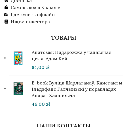
Доставка
Самовывоз в Кракове
Где купить офлайн
Ищем инвестора
ТОВАРЫ
Анатомія: Падарожжа ў чалавечае
цела. Адам Кей
84,00
zł
E-book Вуліца Шарлатанаў. Канстанты
Ільдэфанс Галчыньскі ў перакладах
Андрэя Хадановіча
46,00
zł
НАШИ КОНТАКТЫ