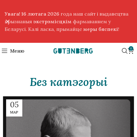
Увага! 16 лютага 2026
года наш сайт і выдавецтва
прызнаныя
экстрэмісцкім
фармаваннем у
Беларусі. Калі ласка, прымайце
меры бяспекі
!
0
Меню
Без катэгорыі
05
МАР