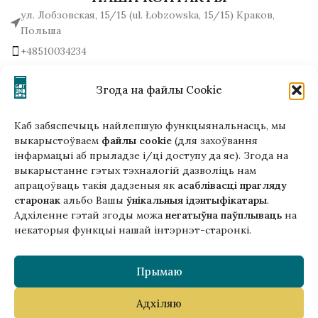
ул. Лобзовская, 15/15 (ul. Łobzowska, 15/15) Краков,
Польша
+48510034234
office (на) gutenbergpublisher.eu
Написать нам!
Згода на файлы Cookie
Каб забяспечыць найлепшую функцыянальнасць, мы
выкарыстоўваем
файлы cookie
(для захоўвання
інфармацыі аб прыладзе і/ці доступу да яе). Згода на
Гэтая версія сайта створана
выкарыстанне гэтых тэхналогій дазволіць нам
ў рамках праекта ArtPower
апрацоўваць такія дадзеныя як
асаблівасці прагляду
з падтрымкай Еўрапейскага Саюзу
старонак
альбо Вашы
ўнікальныя ідэнтыфікатары
.
Адхіленне гэтай згоды можа
негатыўна паўплываць
на
некаторыя функцыі нашай інтэрнэт-старонкі.
Прымаю
Адхіляю