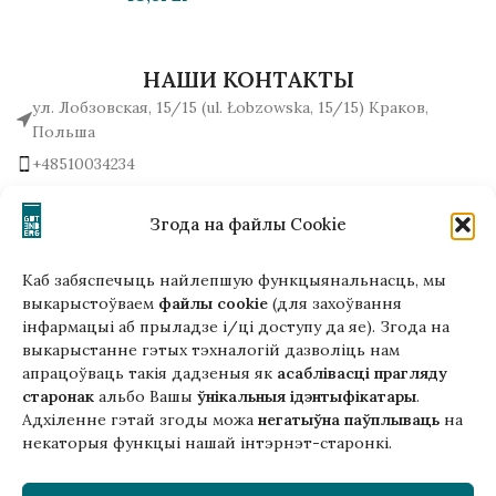
НАШИ КОНТАКТЫ
ул. Лобзовская, 15/15 (ul. Łobzowska, 15/15) Краков,
Польша
+48510034234
office (на) gutenbergpublisher.eu
Написать нам!
Згода на файлы Cookie
Каб забяспечыць найлепшую функцыянальнасць, мы
выкарыстоўваем
файлы cookie
(для захоўвання
інфармацыі аб прыладзе і/ці доступу да яе). Згода на
Гэтая версія сайта створана
выкарыстанне гэтых тэхналогій дазволіць нам
ў рамках праекта ArtPower
апрацоўваць такія дадзеныя як
асаблівасці прагляду
з падтрымкай Еўрапейскага Саюзу
старонак
альбо Вашы
ўнікальныя ідэнтыфікатары
.
Адхіленне гэтай згоды можа
негатыўна паўплываць
на
некаторыя функцыі нашай інтэрнэт-старонкі.