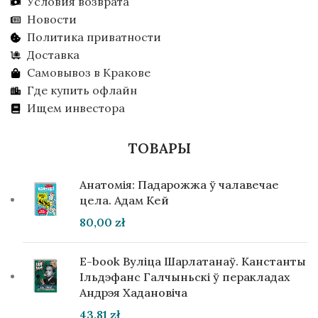
Условия возврата
Новости
Политика приватности
Доставка
Самовывоз в Кракове
Где купить офлайн
Ищем инвестора
ТОВАРЫ
Анатомія: Падарожжа ў чалавечае
цела. Адам Кей
80,00
zł
E-book Вуліца Шарлатанаў. Канстанты
Ільдэфанс Галчыньскі ў перакладах
Андрэя Хадановіча
43,81
zł