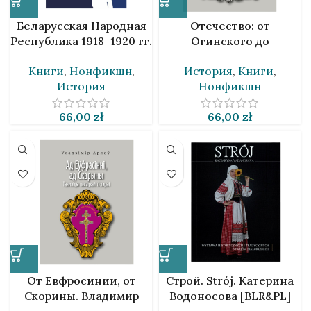
Беларусская Народная
Отечество: от
Республика 1918–1920 гг.
Огинского до
Дорота Михалюк [BLR]
Богушевича. Ч. II
Книги
,
Нонфикшн
,
История
,
Книги
,
Владимир Орлов [BLR]
История
Нонфикшн
66,00
zł
66,00
zł
От Евфросинии, от
Строй. Strój. Катерина
Скорины. Владимир
Водоносова [BLR&PL]
Орлов [BLR]