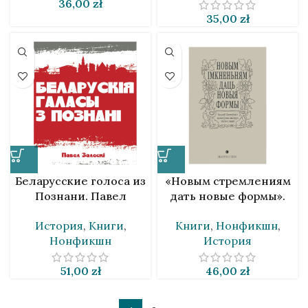
36,00
zł
35,00
zł
Беларусские голоса из
«Новым стремлениям
Познани. Павел
дать новые формы».
Залеский [BLR]
Вацлав Ластовский и
История
,
Книги
,
Книги
,
Нонфикшн
,
культурный дискурс
Нонфикшн
История
1920-х годов [BLR]
51,00
zł
46,00
zł