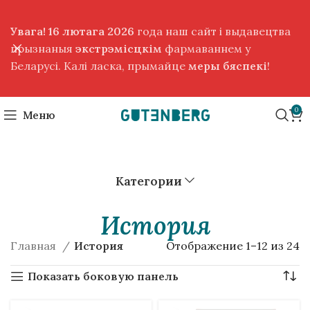
Увага! 16 лютага 2026
года наш сайт і выдавецтва
прызнаныя
экстрэмісцкім
фармаваннем у
Беларусі. Калі ласка, прымайце
меры бяспекі
!
0
Меню
Категории
История
Главная
История
Отображение 1–12 из 24
Показать боковую панель