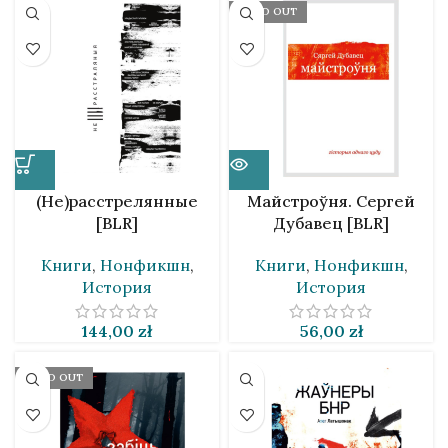
SOLD OUT
(Не)расстрелянные
Майстроўня. Сергей
[BLR]
Дубавец [BLR]
Книги
,
Нонфикшн
,
Книги
,
Нонфикшн
,
История
История
144,00
zł
56,00
zł
SOLD OUT