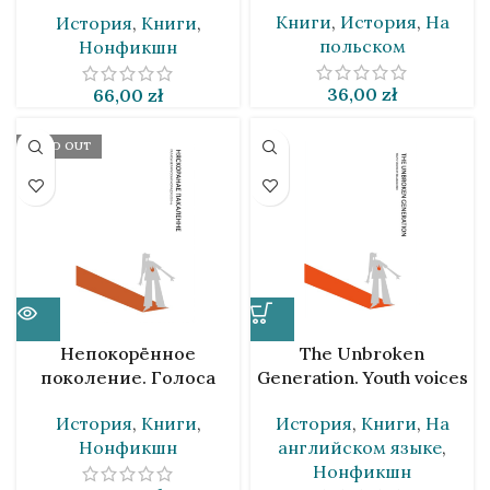
Книги
,
История
,
На
История
,
Книги
,
польском
Нонфикшн
36,00
zł
66,00
zł
SOLD OUT
Непокорённое
The Unbroken
поколение. Голоса
Generation. Youth voices
беларусской молодёжи
of Belarus 2020 [EN]
История
,
Книги
,
История
,
Книги
,
На
2020-го [BLR]
Нонфикшн
английском языке
,
Нонфикшн