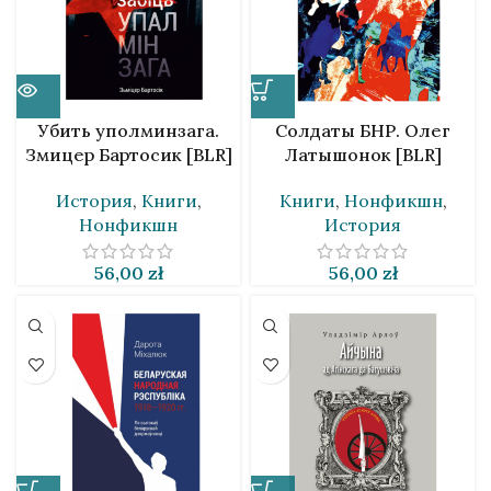
Убить уполминзага.
Солдаты БНР. Олег
Змицер Бартосик [BLR]
Латышонок [BLR]
История
,
Книги
,
Книги
,
Нонфикшн
,
Нонфикшн
История
56,00
zł
56,00
zł