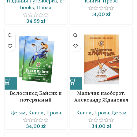
Издания Гутенберга
,
E-
Книги
,
Проза
books
,
Проза
14,00
zł
34,99
zł
Велосипед Байсик и
Мальчик наоборот.
потерянный
Александр Жданович
колокольчик. Александр
[BLR]
Детям
,
Книги
,
Проза
Книги
,
Проза
,
Детям
Жданович [BLR]
34,00
zł
34,00
zł