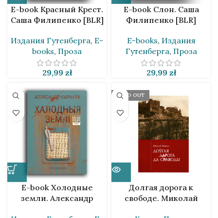
E-book Красный Крест.
E-book Слон. Саша
Саша Филипенко [BLR]
Филипенко [BLR]
Издания Гутенберга
,
E-
E-books
,
Издания
books
,
Проза
Гутенберга
,
Проза
29,99
zł
29,99
zł
SOLD OUT
E-book Холодные
Долгая дорога к
земли. Александр
свободе. Миколай
Карнаух [BLR]
Махнач [BLR]