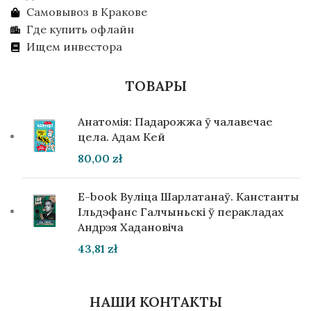
Самовывоз в Кракове
Где купить офлайн
Ищем инвестора
ТОВАРЫ
Анатомія: Падарожжа ў чалавечае
цела. Адам Кей
80,00
zł
E-book Вуліца Шарлатанаў. Канстанты
Ільдэфанс Галчыньскі ў перакладах
Андрэя Хадановіча
43,81
zł
НАШИ КОНТАКТЫ