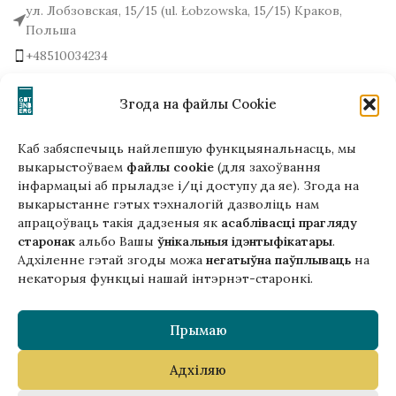
ул. Лобзовская, 15/15 (ul. Łobzowska, 15/15) Краков,
Польша
+48510034234
office (на) gutenbergpublisher.eu
Написать нам!
Згода на файлы Cookie
Каб забяспечыць найлепшую функцыянальнасць, мы
выкарыстоўваем
файлы cookie
(для захоўвання
інфармацыі аб прыладзе і/ці доступу да яе). Згода на
Гэтая версія сайта створана
выкарыстанне гэтых тэхналогій дазволіць нам
ў рамках праекта ArtPower
апрацоўваць такія дадзеныя як
асаблівасці прагляду
з падтрымкай Еўрапейскага Саюзу
старонак
альбо Вашы
ўнікальныя ідэнтыфікатары
.
Адхіленне гэтай згоды можа
негатыўна паўплываць
на
некаторыя функцыі нашай інтэрнэт-старонкі.
Прымаю
Адхіляю
Copyright © 2025 Gutenberg Publisher Sp. z o.o.