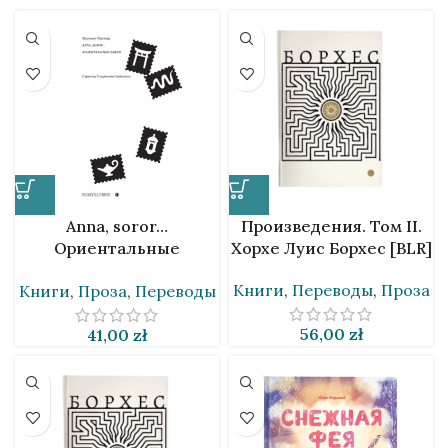
Anna, soror…
Произведения. Том II.
Ориентальные
Хорхе Луис Борхес [BLR]
новеллы. Маргерит
Книги
,
Переводы
,
Проза
Книги
,
Проза
,
Переводы
Юрсенар [BLR]
56,00
zł
41,00
zł