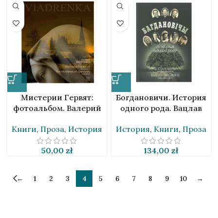
Мистерии Гервят:
Богдановичи. История
фотоальбом. Валерий
одного рода. Вацлав
Ведренко [BLR&EN]
Богданович [BLR]
Книги
,
Проза
,
История
История
,
Книги
,
Проза
50,00
zł
134,00
zł
←
1
2
3
4
5
6
7
8
9
10
→