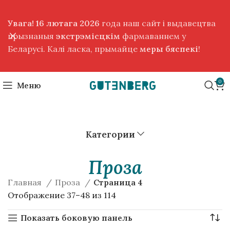
Увага! 16 лютага 2026
года наш сайт і выдавецтва
прызнаныя
экстрэмісцкім
фармаваннем у
Беларусі. Калі ласка, прымайце
меры бяспекі
!
0
Меню
Категории
Проза
Главная
Проза
Страница 4
Отображение 37–48 из 114
Показать боковую панель