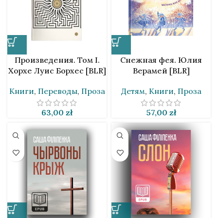
Произведения. Том I.
Снежная фея. Юлия
Хорхе Луис Борхес [BLR]
Верамей [BLR]
Книги
,
Переводы
,
Проза
Детям
,
Книги
,
Проза
63,00
zł
57,00
zł