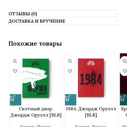
ОТЗЫВЫ (0)
ДОСТАВКА И ВРУЧЕНИЕ
Похожие товары
Скотный двор.
1984. Джордж Оруэлл
Кр
Джордж Оруэлл [BLR]
[BLR]
Книги
,
Проза
,
Книги
,
Проза
,
И