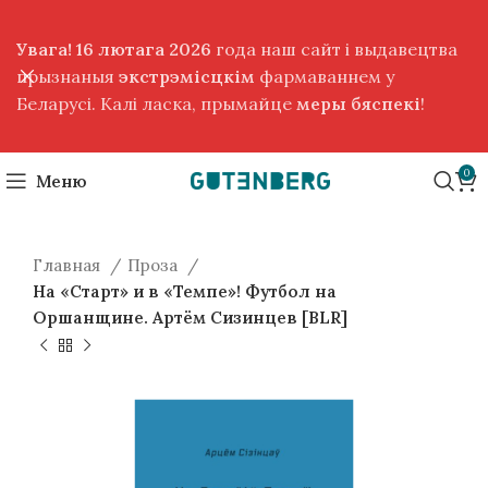
Увага! 16 лютага 2026
года наш сайт і выдавецтва
прызнаныя
экстрэмісцкім
фармаваннем у
Беларусі. Калі ласка, прымайце
меры бяспекі
!
0
Меню
Главная
Проза
На «Старт» и в «Темпе»! Футбол на
Оршанщине. Артём Сизинцев [BLR]