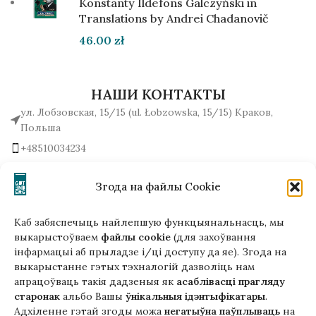
Konstanty Ildefons Galczyński in
Translations by Andrei Chadanovič
46.00
zł
НАШИ КОНТАКТЫ
ул. Лобзовская, 15/15 (ul. Łobzowska, 15/15) Краков,
Польша
+48510034234
office (на) gutenbergpublisher.eu
Написать нам!
Згода на файлы Cookie
Каб забяспечыць найлепшую функцыянальнасць, мы
выкарыстоўваем
файлы cookie
(для захоўвання
інфармацыі аб прыладзе і/ці доступу да яе). Згода на
Гэтая версія сайта створана
выкарыстанне гэтых тэхналогій дазволіць нам
ў рамках праекта ArtPower
апрацоўваць такія дадзеныя як
асаблівасці прагляду
з падтрымкай Еўрапейскага Саюзу
старонак
альбо Вашы
ўнікальныя ідэнтыфікатары
.
Адхіленне гэтай згоды можа
негатыўна паўплываць
на