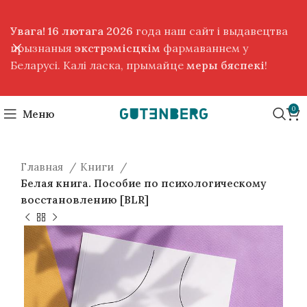
Увага! 16 лютага 2026
года наш сайт і выдавецтва
прызнаныя
экстрэмісцкім
фармаваннем у
Беларусі. Калі ласка, прымайце
меры бяспекі
!
0
Меню
Главная
Книги
Белая книга. Пособие по психологическому
восстановлению [BLR]