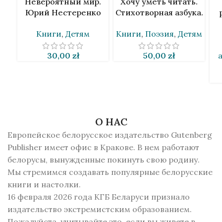
Невероятный мир.
Хочу уметь читать.
Юрий Нестеренко
Стихотворная азбука.
[BLR]
Андрей Скурко [BLR]
Книги
,
Детям
Книги
,
Поэзия
,
Детям
30,00
zł
50,00
zł
О НАС
Европейское белорусское издательство Gutenberg
Publisher имеет офис в Кракове. В нем работают
белорусы, вынужденные покинуть свою родину.
Мы стремимся создавать популярные белорусские
книги и настолки.
16 февраля 2026 года КГБ Беларуси признало
издательство экстремистским образованием.
Пожалуйста, учитывайте это, если вы живете в