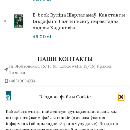
E-book Вуліца Шарлатанаў. Канстанты
Ільдэфанс Галчыньскі ў перакладах
Андрэя Хадановіча
46,00
zł
НАШИ КОНТАКТЫ
ул. Лобзовская, 15/15 (ul. Łobzowska, 15/15) Краков,
Польша
+48510034234
office (на) gutenbergpublisher.eu
Написать нам!
Згода на файлы Cookie
Каб забяспечыць найлепшую функцыянальнасць, мы
выкарыстоўваем
файлы cookie
(для захоўвання
інфармацыі аб прыладзе і/ці доступу да яе). Згода на
Гэтая версія сайта створана
выкарыстанне гэтых тэхналогій дазволіць нам