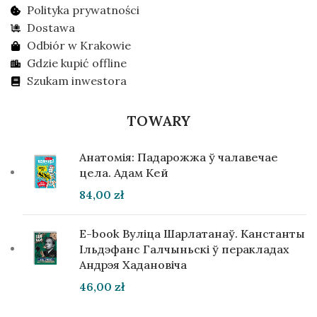
Polityka prywatności
Dostawa
Odbiór w Krakowie
Gdzie kupić offline
Szukam inwestora
TOWARY
Анатомія: Падарожжа ў чалавечае
цела. Адам Кей
84,00
zł
E-book Вуліца Шарлатанаў. Канстанты
Ільдэфанс Галчыньскі ў перакладах
Андрэя Хадановіча
46,00
zł