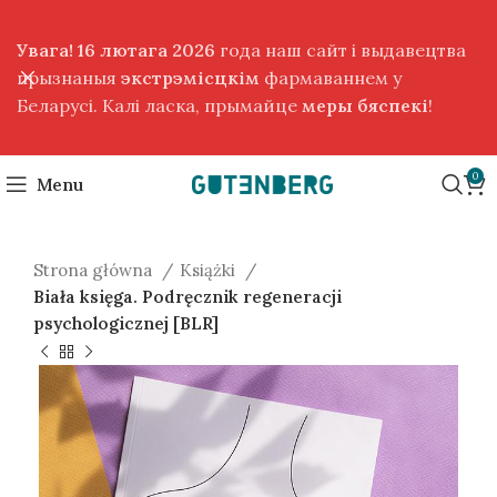
Увага! 16 лютага 2026
года наш сайт і выдавецтва
прызнаныя
экстрэмісцкім
фармаваннем у
Беларусі. Калі ласка, прымайце
меры бяспекі
!
0
Menu
Strona główna
Książki
Biała księga. Podręcznik regeneracji
psychologicznej [BLR]