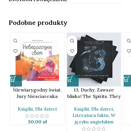
Podobne produkty
Niewiarygodny świat.
13. Duchy. Zawsze
Jury Niesciarenka
blisko! The Spirits. They
[BLR]
are so close! Taciana
Książki
,
Dla dzieci
Książki
,
Dla dzieci
,
Van Den Brynk
Literatura faktu
,
W
[BLR&EN]
30,00
zł
języku angielskim