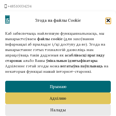
+48510034234
office (на) gutenbergpublisher.eu
Написать нам!
Згода на файлы Cookie
Каб забяспечыць найлепшую функцыянальнасць, мы
выкарыстоўваем
файлы cookie
(для захоўвання
інфармацыі аб прыладзе і/ці доступу да яе). Згода на
Гэтая версія сайта створана
выкарыстанне гэтых тэхналогій дазволіць нам
ў рамках праекта ArtPower
апрацоўваць такія дадзеныя як
асаблівасці прагляду
з падтрымкай Еўрапейскага Саюзу
старонак
альбо Вашы
ўнікальныя ідэнтыфікатары
.
Адхіленне гэтай згоды можа
негатыўна паўплываць
на
некаторыя функцыі нашай інтэрнэт-старонкі.
Прымаю
Адхіляю
Copyright © 2025 Gutenberg Publisher Sp. z o.o.
Налады