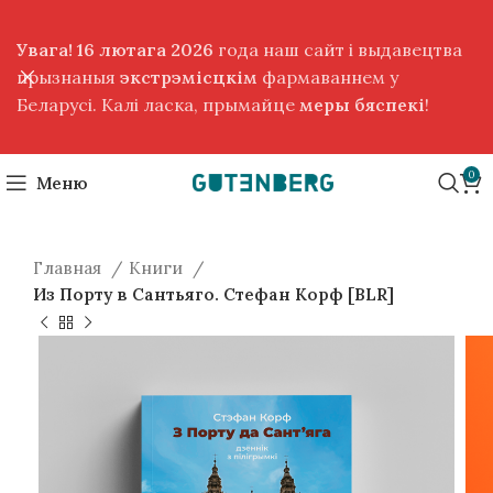
Увага! 16 лютага 2026
года наш сайт і выдавецтва
прызнаныя
экстрэмісцкім
фармаваннем у
Беларусі. Калі ласка, прымайце
меры бяспекі
!
0
Меню
Главная
Книги
Из Порту в Сантьяго. Стефан Корф [BLR]