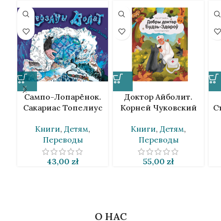
Сампо-Лопарёнок.
Доктор Айболит.
Сакариас Топелиус
Корней Чуковский
С
[BLR]
[BLR]
Книги
,
Детям
,
Книги
,
Детям
,
Переводы
Переводы
43,00
zł
55,00
zł
О НАС