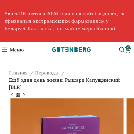
Увага! 16 лютага 2026
года наш сайт і выдавецтва
прызнаныя
экстрэмісцкім
фармаваннем у
Беларусі. Калі ласка, прымайце
меры бяспекі
!
0
Меню
Главная
Переводы
Ещё один день жизни. Рышард Капущинский
[BLR]