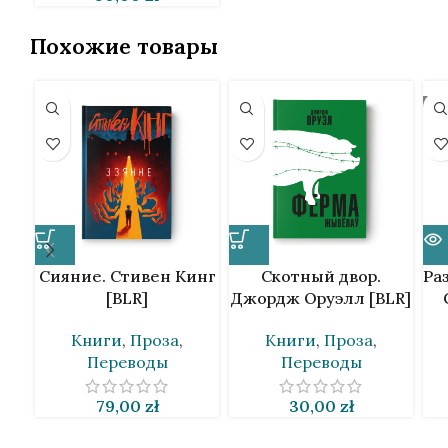
Похожие товары
SO
Сияние. Стивен Кинг
Скотный двор.
Ра
[BLR]
Джордж Оруэлл [BLR]
Книги
,
Проза
,
Книги
,
Проза
,
Переводы
Переводы
79,00
zł
30,00
zł