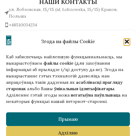
НАШИ КОНТАКТЫ
ул. Лобзовская, 15/15 (ul. Łobzowska, 15/15) Краков,
Польша
+48510034234
office (на) gutenbergpublisher.eu
Написать нам!
Згода на файлы Cookie
Каб забяспечыць найлепшую функцыянальнасць, мы
выкарыстоўваем
файлы cookie
(для захоўвання
інфармацыі аб прыладзе і/ці доступу да яе). Згода на
Гэтая версія сайта створана
выкарыстанне гэтых тэхналогій дазволіць нам
ў рамках праекта ArtPower
апрацоўваць такія дадзеныя як
асаблівасці прагляду
з падтрымкай Еўрапейскага Саюзу
старонак
альбо Вашы
ўнікальныя ідэнтыфікатары
.
Адхіленне гэтай згоды можа
негатыўна паўплываць
на
некаторыя функцыі нашай інтэрнэт-старонкі.
Прымаю
Адхіляю