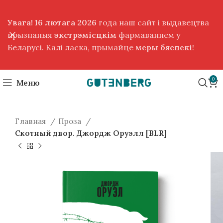
Увага! 16 лютага 2026
года наш сайт і выдавецтва
прызнаныя
экстрэмісцкім
фармаваннем у
Беларусі. Калі ласка, прымайце
меры бяспекі
!
0
Меню
Главная
Проза
Скотный двор. Джордж Оруэлл [BLR]