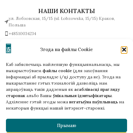
НАШИ КОНТАКТЫ
ул. Лобзовская, 15/15 (ul. Łobzowska, 15/15) Краков,
Польша
+48510034234
office (на) gutenbergpublisher.eu
Написать нам!
Згода на файлы Cookie
Каб забяспечыць найлепшую функцыянальнасць, мы
выкарыстоўваем
файлы cookie
(для захоўвання
інфармацыі аб прыладзе і/ці доступу да яе). Згода на
Гэтая версія сайта створана
выкарыстанне гэтых тэхналогій дазволіць нам
ў рамках праекта ArtPower
апрацоўваць такія дадзеныя як
асаблівасці прагляду
з падтрымкай Еўрапейскага Саюзу
старонак
альбо Вашы
ўнікальныя ідэнтыфікатары
.
Адхіленне гэтай згоды можа
негатыўна паўплываць
на
некаторыя функцыі нашай інтэрнэт-старонкі.
Прымаю