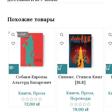
Похожие товары
SOLD OUT
Собаки Европы.
Сияние. Стивен Кинг
Альгерд Бахаревич
[BLR]
[BLR]
Книги
,
Проза
,
Книги
,
Проза
К
Переводы
72,00
zł
79,00
zł