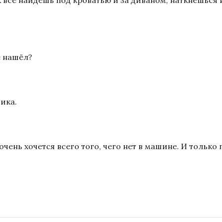
х все найдёшь под кроватью и за диваном, наткнёшься 
е нашёл?
ика.
ень хочется всего того, чего нет в машине. И только п