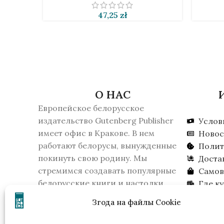
47,25
zł
О НАС
Европейское белорусское
издательство Gutenberg Publisher
Услов
имеет офис в Кракове. В нем
Новос
работают белорусы, вынужденные
Полит
покинуть свою родину. Мы
Доста
стремимся создавать популярные
Самов
белорусские книги и настолки.
Где к
16 февраля 2026 года КГБ Беларуси
Ищем 
Згода на файлы Cookie
признало издательство
экстремистским образованием.