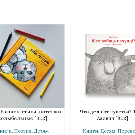
НУ
В КОРЗИНУ
Баюнок: стихи, потешки,
Что делают чувства? 
колыбельные [BLR]
Азевич [BLR]
ниги
,
Поэзия
,
Детям
Книги
,
Детям
,
Перев