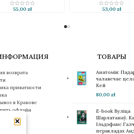
55,00
zł
53,00
zł
ИНФОРМАЦИЯ
ТОВАРЫ
Анатомія: Пад
ия возврата
чалавечае цела
ти
Кей
ика приватности
80,00
zł
вка
ывоз в Кракове
упить офлайн
E-book Вуліца
инвестора
Шарлатанаў. К
Ільдэфанс Галч
перакладах Ан