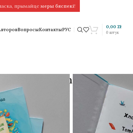
 ласка, прымайце
меры бяспекі
!
0,00
Zł
Авторов
Вопросы
Контакты
РУС
0
штук
ик. Tomčyk the Boy.
нда [BLR&EN]
глийском языках.