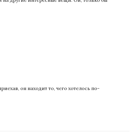
и на другие интересные вещи. Ой, только бы
риехав, он находит то, чего хотелось по-