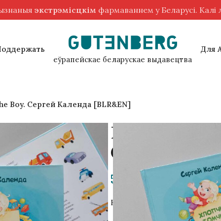
рызнаныя
экстрэмісцкім
фармаваннем у Беларусі. Калі
Поддержать
Для 
еўрапейскае беларускае выдавецтва
he Boy. Сергей Календа [BLR&EN]
Мальчик Томч
Сергей Кале
50,00
zł
Книга на беларусском и ан