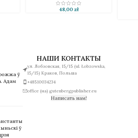
48,00
zł
НАШИ КОНТАКТЫ
ул. Лобзовская, 15/15 (ul. Łobzowska,
15/15) Краков, Польша
арожжа ў
. Адам
+48510034234
office (на) gutenbergpublisher.eu
Написать нам!
анстанты
ыньскі ў
дрэя