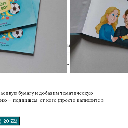
й Шендель.
2-5 лет.
 цветная печать.
Gutenberg Publisher
978-83-967644-3-0
расивую бумагу и добавим тематическую
ию — подпишем, от кого (просто напишите в
.
+20 ZŁ)