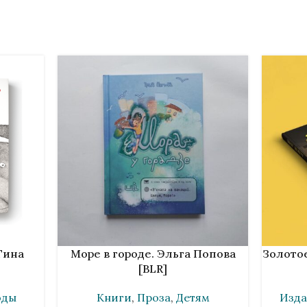
В КОРЗИНУ
В КОРЗИ
Тина
Море в городе. Эльга Попова
Золотое
[BLR]
оды
Книги
,
Проза
,
Детям
Изда