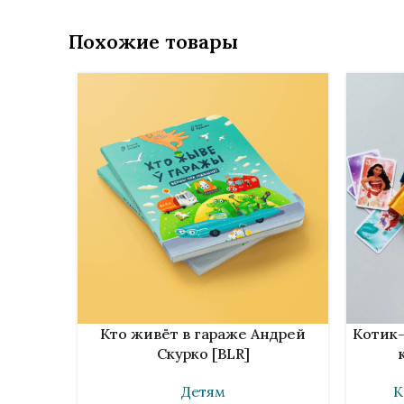
Похожие товары
В КОРЗИНУ
В КОРЗИ
Кто живёт в гараже Андрей
Котик-
Скурко [BLR]
Детям
К