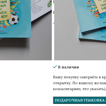
Проиллюстрирована Марие
Рекомендация по возрасту: 
44 с., полутвёрдая обложка,
ИЗДАТЕЛЬСТВО
ичить
ISBN
В наличии
Вашу покупку завернём в к
открытку. По вашему желан
комментариях, что указать)
ПОДАРОЧНАЯ УПАКОВКА (