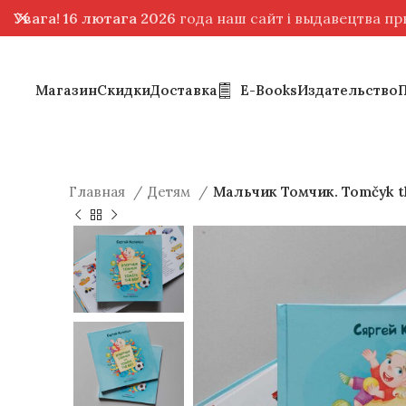
Увага! 16 лютага 2026
года наш сайт і выдавецтва п
Магазин
Скидки
Доставка
E-Books
Издательство
Главная
Детям
Мальчик Томчик. Tomčyk t