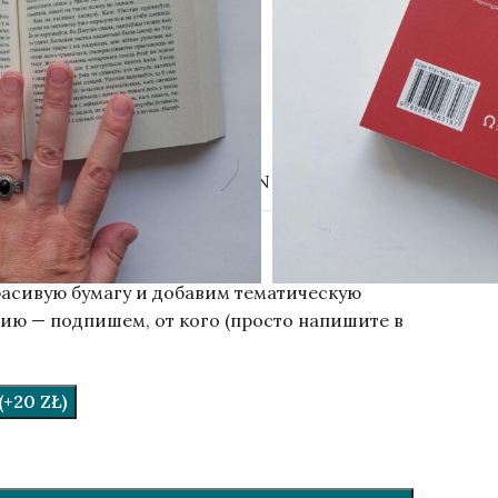
на.
ер: 120×180 мм.
ISBN 9789857283187
расивую бумагу и добавим тематическую
ию — подпишем, от кого (просто напишите в
.
+20 ZŁ)