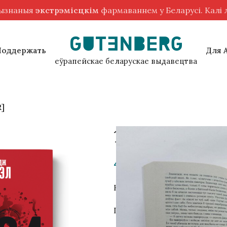
рызнаныя
экстрэмісцкім
фармаваннем у Беларусі. Калі
Поддержать
Для 
еўрапейскае беларускае выдавецтва
R]
1984. Джордж
40,00
zł
Книга на беларусском язык
Перевод с английского язы