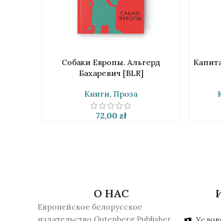
ПОДРОБНЕЕ
В КОРЗИ
Собаки Европы. Альгерд
Капита
Бахаревич [BLR]
Книги
,
Проза
72,00
zł
О НАС
Европейское белорусское
издательство Gutenberg Publisher
Услов