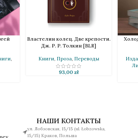
В КОРЗИНУ
В КОРЗИ
ргей
Властелин колец. Две крепости.
Холо
Дж. Р. Р. Толкин [BLR]
ниги
,
Книги
,
Проза
,
Переводы
Изда
Ли
93,00
zł
НАШИ КОНТАКТЫ
ул. Лобзовская, 15/15 (ul. Łobzowska,
15/15) Краков, Польша
rney