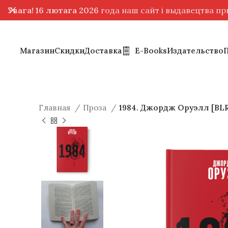
Увага! 16 лютага 2026
года наш сайт і выдавецтва п
Магазин
Скидки
Доставка
E-Books
Издательство
Главная
Проза
1984. Джордж Оруэлл [BL