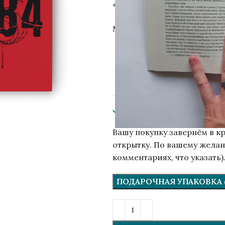
*В Беларуси книга запреще
Мягкая обложка, 348 с. Разм
ISBN
В наличии
Вашу покупку завернём в к
открытку. По вашему желан
комментариях, что указать)
ПОДАРОЧНАЯ УПАКОВКА (