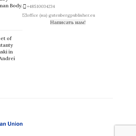
man Body.
+48510034234
office (на) gutenbergpublisher.eu
Написать нам!
et of
stanty
ski in
 Andrei