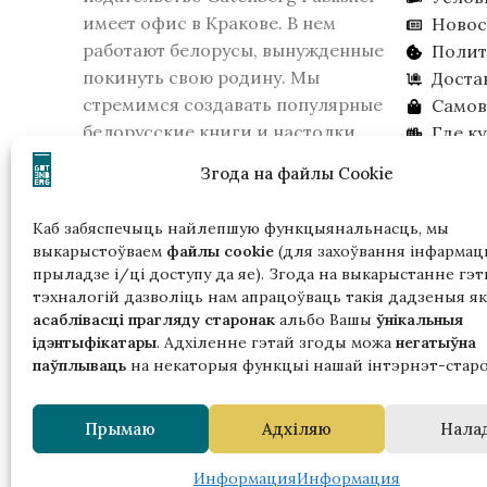
имеет офис в Кракове. В нем
Новос
работают белорусы, вынужденные
Полит
покинуть свою родину. Мы
Доста
стремимся создавать популярные
Самов
белорусские книги и настолки.
Где к
16 февраля 2026 года КГБ Беларуси
Ищем 
Згода на файлы Cookie
признало издательство
экстремистским образованием.
Каб забяспечыць найлепшую функцыянальнасць, мы
Пожалуйста, учитывайте это, если
выкарыстоўваем
файлы cookie
(для захоўвання інфармацы
вы живете в Беларуси.
прыладзе і/ці доступу да яе). Згода на выкарыстанне гэт
тэхналогій дазволіць нам апрацоўваць такія дадзеныя як
асаблівасці прагляду старонак
альбо Вашы
ўнікальныя
ідэнтыфікатары
. Адхіленне гэтай згоды можа
негатыўна
паўплываць
на некаторыя функцыі нашай інтэрнэт-старо
Гэтая
Прымаю
Адхіляю
Нала
ў р
з падтрымк
Информация
Информация