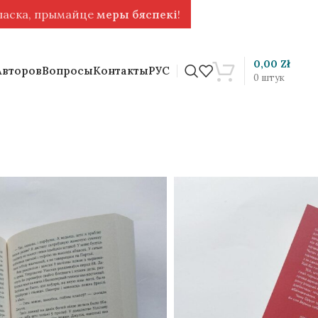
 ласка, прымайце
меры бяспекі
!
0,00
Zł
Авторов
Вопросы
Контакты
РУС
0
штук
 Оруэлл [BLR]
е.
ка Сергея Шупы.