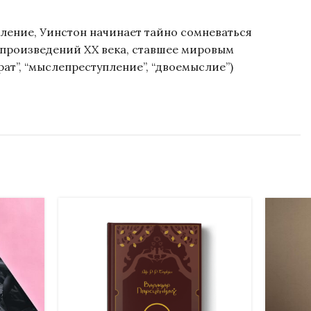
ление, Уинстон начинает тайно сомневаться
 произведений XX века, ставшее мировым
т”, “мыслепреступление”, “двоемыслие”)