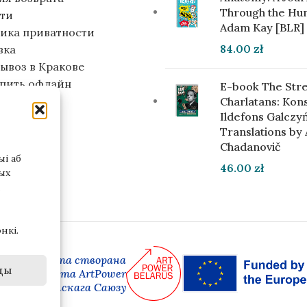
Through the Hu
ти
Adam Kay [BLR]
ика приватности
84.00
zł
вка
ывоз в Кракове
упить офлайн
E-book The Stre
инвестора
Charlatans: Kon
Ildefons Galczyń
Translations by
Chadanovič
і аб
46.00
zł
ых
нкі.
 версія сайта створана
ды
амках праекта ArtPower
ай Еўрапейскага Саюзу