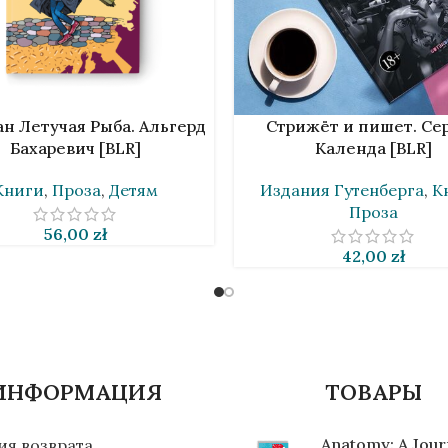
НУ
В КОРЗИНУ
н Летучая Рыба. Альгерд
Стрижёт и пишет. Се
Бахаревич [BLR]
Календа [BLR]
Книги
,
Проза
,
Детям
Издания Гутенберга
,
К
Проза
56,00
zł
42,00
zł
ИНФОРМАЦИЯ
ТОВАРЫ
Anatomy: A Jou
ия возврата