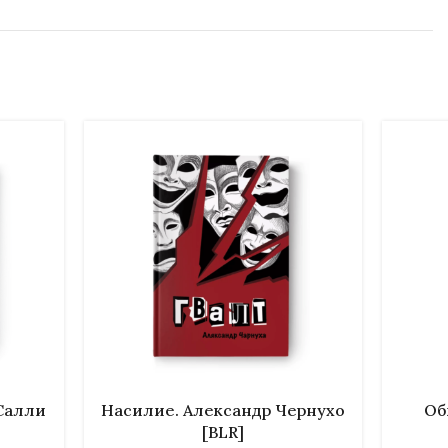
В КОРЗИНУ
В КОРЗИ
 Салли
Насилие. Александр Чернухо
Об
[BLR]