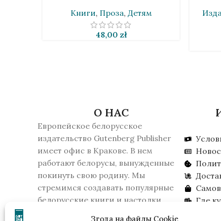
Книги
,
Проза
,
Детям
Изда
48,00
zł
О НАС
Европейское белорусское
издательство Gutenberg Publisher
Услов
имеет офис в Кракове. В нем
Новос
работают белорусы, вынужденные
Полит
покинуть свою родину. Мы
Доста
стремимся создавать популярные
Самов
белорусские книги и настолки.
Где к
16 февраля 2026 года КГБ Беларуси
Ищем 
Згода на файлы Cookie