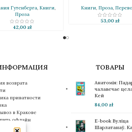
ния Гутенберга
,
Книги
,
Книги
,
Проза
,
Перев
Проза
53,00
zł
42,00
zł
ИНФОРМАЦИЯ
ТОВАРЫ
Анатомія: Пад
ия возврата
чалавечае цела
ти
Кей
ика приватности
84,00
zł
вка
ывоз в Кракове
упить офлайн
E-book Вуліца
инвестора
Шарлатанаў. К