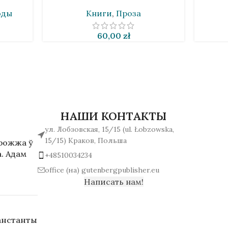
оды
Книги
,
Проза
60,00
zł
НАШИ КОНТАКТЫ
ул. Лобзовская, 15/15 (ul. Łobzowska,
15/15) Краков, Польша
арожжа ў
. Адам
+48510034234
office (на) gutenbergpublisher.eu
Написать нам!
анстанты