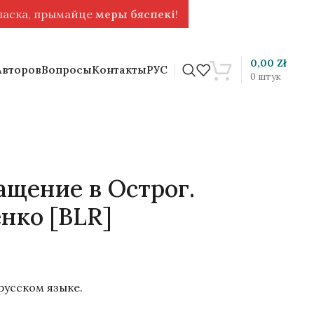
 ласка, прымайце
меры бяспекі
!
0,00
Zł
Авторов
Вопросы
Контакты
РУС
0
штук
ащение в Острог.
нко [BLR]
русском языке.