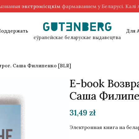
рызнаныя
экстрэмісцкім
фармаваннем у Беларусі. Калі
Поддержать
Для 
еўрапейскае беларускае выдавецтва
трог. Саша Филипенко [BLR]
E-book Возвр
Саша Филипе
31,49
zł
Электронная книга на бела