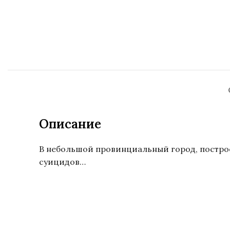
Описание
В небольшой провинциальный город, построе
суицидов…
Саша Филипенко, Sasha Filipenko, Sasza Fil