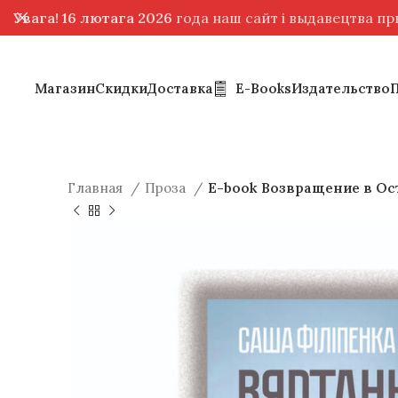
Увага! 16 лютага 2026
года наш сайт і выдавецтва п
Магазин
Скидки
Доставка
E-Books
Издательство
Главная
Проза
E-book Возвращение в Ос