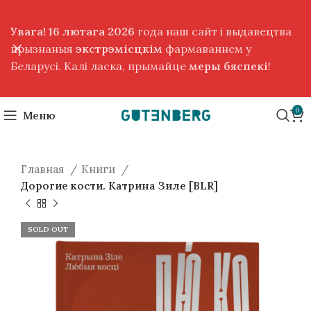
Увага! 16 лютага 2026
года наш сайт і выдавецтва
прызнаныя
экстрэмісцкім
фармаваннем у
Беларусі. Калі ласка, прымайце
меры бяспекі
!
0
Меню
Главная
Книги
Дорогие кости. Катрина Зиле [BLR]
SOLD OUT