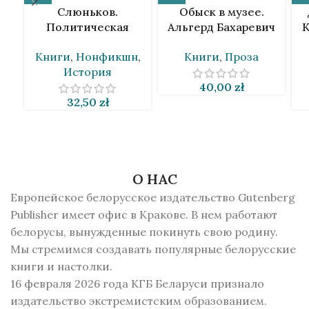
Слюньков.
Обыск в музее.
Политическая
Альгерд Бахаревич
К
биография. Денис
[BLR]
Книги
,
Нонфикшн
,
Книги
,
Проза
Мартинович [BLR]
История
40,00
zł
32,50
zł
О НАС
Европейское белорусское издательство Gutenberg
Publisher имеет офис в Кракове. В нем работают
белорусы, вынужденные покинуть свою родину.
Мы стремимся создавать популярные белорусские
книги и настолки.
16 февраля 2026 года КГБ Беларуси признало
издательство экстремистским образованием.