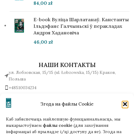
84,00
zł
E-book Вуліца Шарлатанаў. Канстанты
Ільдэфанс Галчыньскі ў перакладах
Андрэя Хадановіча
46,00
zł
НАШИ КОНТАКТЫ
ул. Лобзовская, 15/15 (ul. Łobzowska, 15/15) Краков,
Польша
+48510034234
office (на) gutenbergpublisher.eu
Написать нам!
Згода на файлы Cookie
Каб забяспечыць найлепшую функцыянальнасць, мы
выкарыстоўваем
файлы cookie
(для захоўвання
інфармацыі аб прыладзе і/ці доступу да яе). Згода на