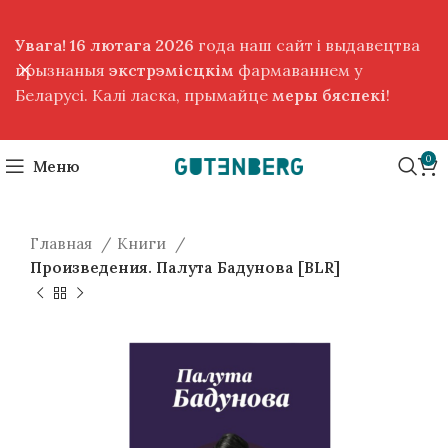
Увага! 16 лютага 2026
года наш сайт і выдавецтва
прызнаныя
экстрэмісцкім
фармаваннем у
Беларусі. Калі ласка, прымайце
меры бяспекі
!
0
Меню
Главная
Книги
Произведения. Палута Бадунова [BLR]