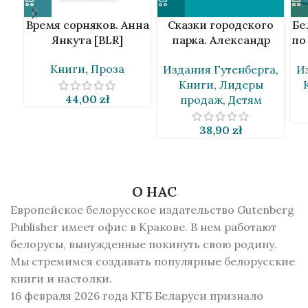
Время сорняков. Анна
Сказки городского
Бе
Янкута [BLR]
парка. Александр
по
Жданович [BLR]
Книги
,
Проза
Издания Гутенберга
,
И
Книги
,
Лидеры
44,00
zł
продаж
,
Детям
38,90
zł
О НАС
Европейское белорусское издательство Gutenberg
Publisher имеет офис в Кракове. В нем работают
белорусы, вынужденные покинуть свою родину.
Мы стремимся создавать популярные белорусские
книги и настолки.
16 февраля 2026 года КГБ Беларуси признало