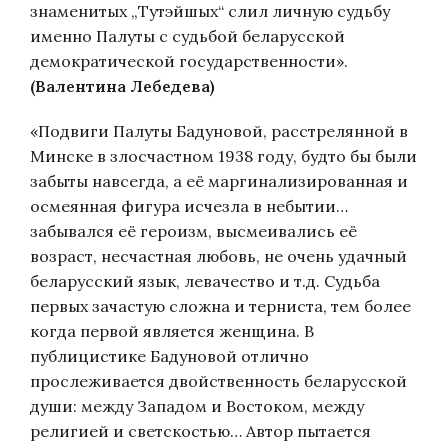
знаменитых „Тутэйшых“ слил личную судьбу
именно Палуты с судьбой беларусской
демократической государственности».
(Валентина Лебедева)
«Подвиги Палуты Бадуновой, расстрелянной в
Минске в злосчастном 1938 году, будто бы были
забыты навсегда, а её маргинализированная и
осмеянная фигура исчезла в небытии…
забывался её героизм, высмеивались её
возраст, несчастная любовь, не очень удачный
беларусский язык, левачество и т.д. Судьба
первых зачастую сложна и терниста, тем более
когда первой является женщина. В
публицистике Бадуновой отлично
прослеживается двойственность беларусской
души: между Западом и Востоком, между
религией и светскостью… Автор пытается