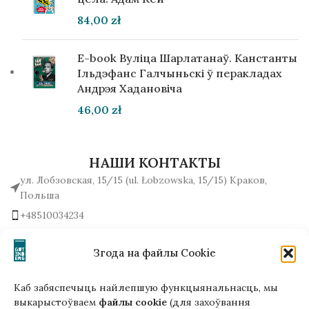
84,00
zł
E-book Вуліца Шарлатанаў. Канстанты
Ільдэфанс Галчыньскі ў перакладах
Андрэя Хадановіча
46,00
zł
НАШИ КОНТАКТЫ
ул. Лобзовская, 15/15 (ul. Łobzowska, 15/15) Краков,
Польша
+48510034234
office (на) gutenbergpublisher.eu
Написать нам!
Згода на файлы Cookie
Каб забяспечыць найлепшую функцыянальнасць, мы
выкарыстоўваем
файлы cookie
(для захоўвання