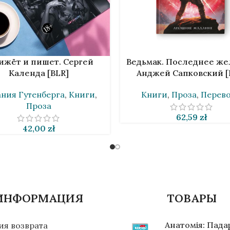
НУ
В КОРЗИНУ
ижёт и пишет. Сергей
Ведьмак. Последнее же
Календа [BLR]
Анджей Сапковский [
ния Гутенберга
,
Книги
,
Книги
,
Проза
,
Перев
Проза
62,59
zł
42,00
zł
ИНФОРМАЦИЯ
ТОВАРЫ
Анатомія: Пад
ия возврата