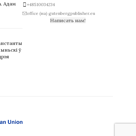
. Адам
+48510034234
office (на) gutenbergpublisher.eu
Написать нам!
анстанты
ыньскі ў
дрэя