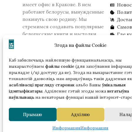
имеет офис в Кракове. В нем
Новос
работают белорусы, вынужденные
Полит
покинуть свою родину. Мы
Доста
стремимся создавать популярные
Самов
белорусские книги и настолки.
Где к
16 февраля 2026 года КГБ Беларуси
Ищем 
Згода на файлы Cookie
признало издательство
экстремистским образованием.
Каб забяспечыць найлепшую функцыянальнасць, мы
Пожалуйста, учитывайте это, если
выкарыстоўваем
файлы cookie
(для захоўвання інфармацы
вы живете в Беларуси.
прыладзе і/ці доступу да яе). Згода на выкарыстанне гэт
тэхналогій дазволіць нам апрацоўваць такія дадзеныя як
асаблівасці прагляду старонак
альбо Вашы
ўнікальныя
ідэнтыфікатары
. Адхіленне гэтай згоды можа
негатыўна
паўплываць
на некаторыя функцыі нашай інтэрнэт-старо
Гэтая
Прымаю
Адхіляю
Нала
ў р
з падтрымк
Информация
Информация