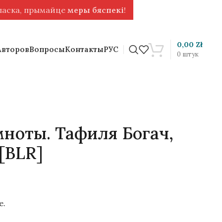
 ласка, прымайце
меры бяспекі
!
0,00
Zł
Авторов
Вопросы
Контакты
РУС
0
штук
мноты. Тафиля Богач,
[BLR]
е.