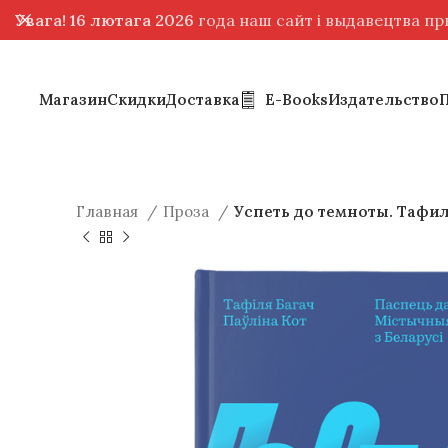
Увага! 16 лютага 2026
года наш сайт і выдавецтва п
Магазин
Скидки
Доставка
E-Books
Издательство
Главная
Проза
Успеть до темноты. Тафил