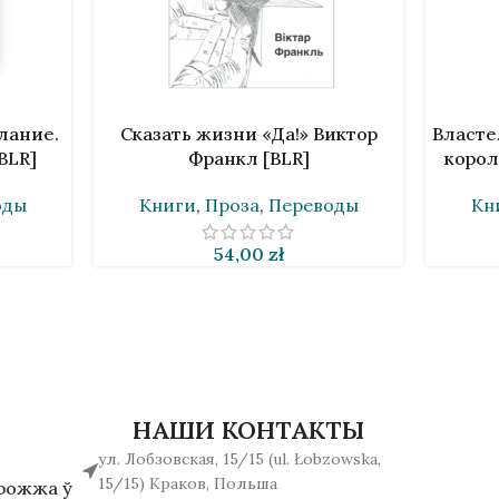
В КОРЗИНУ
В КОРЗИ
лание.
Сказать жизни «Да!» Виктор
Власте
BLR]
Франкл [BLR]
короля
оды
Книги
,
Проза
,
Переводы
Кн
54,00
zł
НАШИ КОНТАКТЫ
ул. Лобзовская, 15/15 (ul. Łobzowska,
15/15) Краков, Польша
арожжа ў