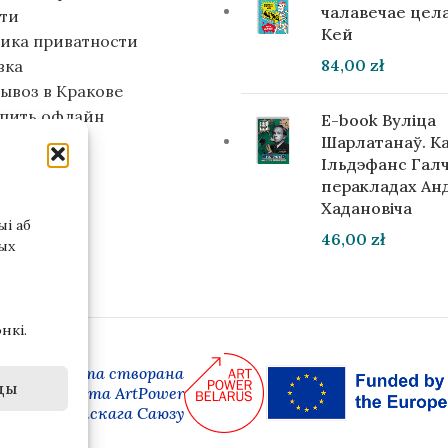
чалавечае цела
ти
Кей
ика приватности
84,00
zł
вка
ывоз в Кракове
упить офлайн
E-book Вуліца
инвестора
Шарлатанаў. К
Ільдэфанс Галч
перакладах Ан
Хадановіча
і аб
46,00
zł
ых
нкі.
 версія сайта створана
ды
амках праекта ArtPower
ай Еўрапейскага Саюзу