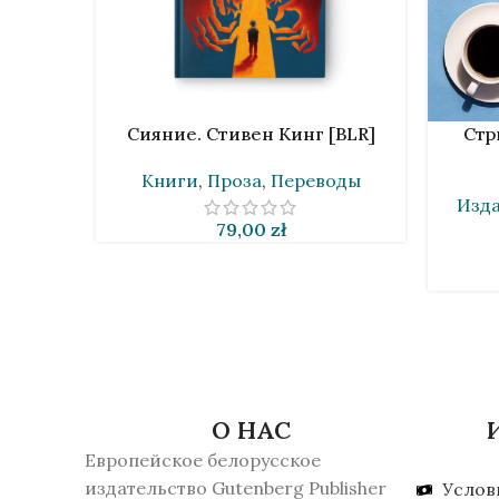
В КОРЗИНУ
В КОРЗИ
Сияние. Стивен Кинг [BLR]
Стр
Книги
,
Проза
,
Переводы
Изда
79,00
zł
О НАС
Европейское белорусское
издательство Gutenberg Publisher
Услов