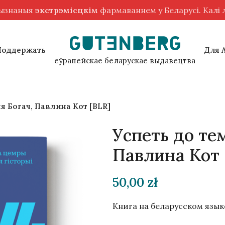
рызнаныя
экстрэмісцкім
фармаваннем у Беларусі. Калі
Поддержать
Для 
еўрапейскае беларускае выдавецтва
я Богач, Павлина Кот [BLR]
Успеть до те
Павлина Кот 
50,00
zł
Книга на беларусском язык