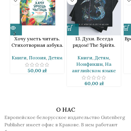
Хочу уметь читать.
13. Духи. Всегда
Вр
Стихотворная азбука.
рядом! The Spirits.
Андрей Скурко [BLR]
They are so close!
Книги
,
Поэзия
,
Детям
Книги
,
Детям
,
Татьяна Ван Ден
Нонфикшн
,
На
Бринк [BLR&EN]
50,00
zł
английском языке
60,00
zł
О НАС
Европейское белорусское издательство Gutenberg
Publisher имеет офис в Кракове. В нем работают