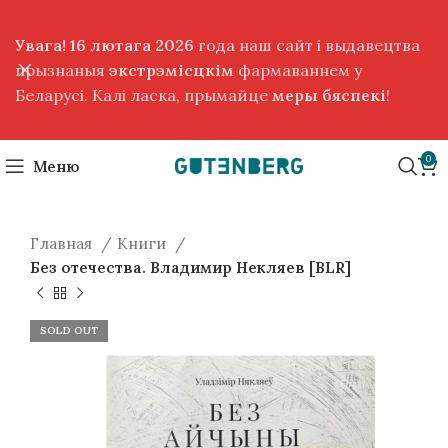
Увага! 16 лютага 2026
года наш сайт і выдавецтва
прызнаныя
экстрэмісцкім
фармаваннем у
Беларусі. Калі ласка, прымайце
меры бяспекі
!
0
Меню
Главная
Книги
Без отечества. Владимир Некляев [BLR]
SOLD OUT