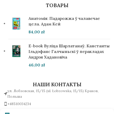
ТОВАРЫ
Анатомія: Падарожжа ў чалавечае
цела. Адам Кей
84,00
zł
E-book Вуліца Шарлатанаў. Канстанты
Ільдэфанс Галчыньскі ў перакладах
Андрэя Хадановіча
46,00
zł
НАШИ КОНТАКТЫ
ул. Лобзовская, 15/15 (ul. Łobzowska, 15/15) Краков,
Польша
+48510034234
office (на) gutenbergpublisher.eu