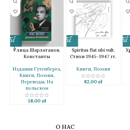
Улица Шарлатанов.
Spiritus flat ubi vult.
Х
Константы
Стихи 1945–1947 гг.
Ильдефонс
Лариса Гениюш [BLR]
Издания Гутенберга
,
Книги
,
Поэзия
Галчинский в
Книги
,
Поэзия
,
переводах Андрея
Переводы
,
На
82,00
zł
Хадановича
польском
58,00
zł
О НАС