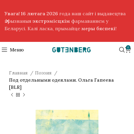
Увага! 16 лютага 2026
года наш сайт і выдавецтва
прызнаныя
экстрэмісцкім
фармаваннем у
Беларусі. Калі ласка, прымайце
меры бяспекі
!
0
Меню
Главная
Поэзия
Под отдельными одеялами. Ольга Гапеева
[BLR]