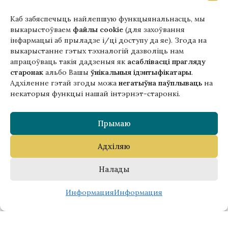
+48510034234
Каб забяспечыць найлепшую функцыянальнасць, мы
office (на) gutenbergpublisher.eu
выкарыстоўваем
файлы cookie
(для захоўвання
Написать нам!
інфармацыі аб прыладзе і/ці доступу да яе). Згода на
выкарыстанне гэтых тэхналогій дазволіць нам
апрацоўваць такія дадзеныя як
асаблівасці прагляду
старонак
альбо Вашы
ўнікальныя ідэнтыфікатары
.
Адхіленне гэтай згоды можа
негатыўна паўплываць
на
Гэтая версія сайта створана
некаторыя функцыі нашай інтэрнэт-старонкі.
ў рамках праекта ArtPower
з падтрымкай Еўрапейскага Саюзу
Прымаю
Адхіляю
Налады
0
Информация
Информация
Copyright © 2025 Gutenberg Publisher Sp. z o.o.
исок пожеланий
агазин
Корзина