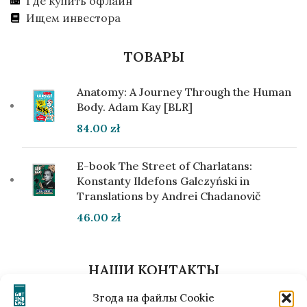
Где купить офлайн
Ищем инвестора
ТОВАРЫ
Anatomy: A Journey Through the Human
Body. Adam Kay [BLR]
84.00
zł
E-book The Street of Charlatans:
Konstanty Ildefons Galczyński in
Translations by Andrei Chadanovič
46.00
zł
НАШИ КОНТАКТЫ
ул. Лобзовская, 15/15 (ul. Łobzowska, 15/15) Краков,
Згода на файлы Cookie
Польша