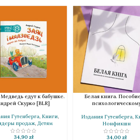
НУ
В КОРЗИНУ
 Медведь едут к бабушке.
Белая книга. Пособи
ндрей Скурко [BLR]
психологическом
восстановлению [B
ния Гутенберга
,
Книги
,
Издания Гутенберга
,
К
идеры продаж
,
Детям
Нонфикшн
34,90
zł
34,00
zł