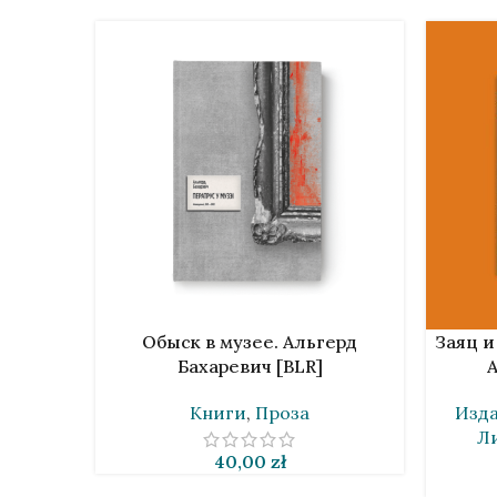
В КОРЗИНУ
В КОРЗИ
Обыск в музее. Альгерд
Заяц и
Бахаревич [BLR]
А
Книги
,
Проза
Изда
Л
40,00
zł