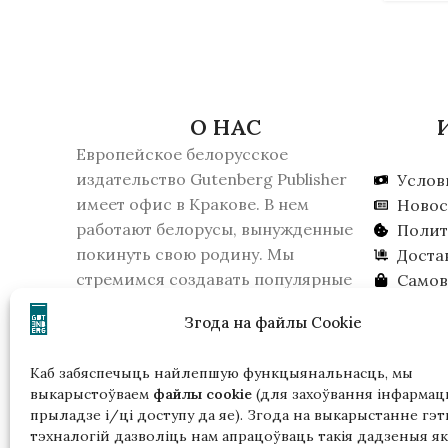
О НАС
Европейское белорусское
издательство Gutenberg Publisher
Услов
имеет офис в Кракове. В нем
Новос
работают белорусы, вынужденные
Полит
покинуть свою родину. Мы
Доста
стремимся создавать популярные
Самов
белорусские книги и настолки.
Где к
Згода на файлы Cookie
16 февраля 2026 года КГБ Беларуси
Ищем 
признало издательство
Каб забяспечыць найлепшую функцыянальнасць, мы
экстремистским образованием.
выкарыстоўваем
файлы cookie
(для захоўвання інфармацы
Пожалуйста, учитывайте это, если
прыладзе і/ці доступу да яе). Згода на выкарыстанне гэт
вы живете в Беларуси.
тэхналогій дазволіць нам апрацоўваць такія дадзеныя як