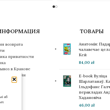
ИНФОРМАЦИЯ
ТОВАРЫ
Анатомія: Пад
ия возврата
чалавечае цела
ти
Кей
ика приватности
84,00
zł
вка
ывоз в Кракове
упить офлайн
E-book Вуліца
инвестора
Шарлатанаў. К
Ільдэфанс Галч
перакладах Ан
і аб
Хадановіча
ых
46,00
zł