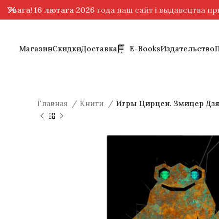
Увага! 16 лютага 2026
года наш сайт і выдавецтва п
Магазин
Скидки
Доставка
E-Books
Издательство
Главная
Книги
Игры Цирцеи. Змицер Дзя