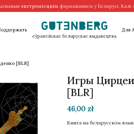
рызнаныя
экстрэмісцкім
фармаваннем у Беларусі. Калі
Поддержать
Для 
еўрапейскае беларускае выдавецтва
денко [BLR]
Игры Цирцеи
[BLR]
46,00
zł
Книга на беларусском язык