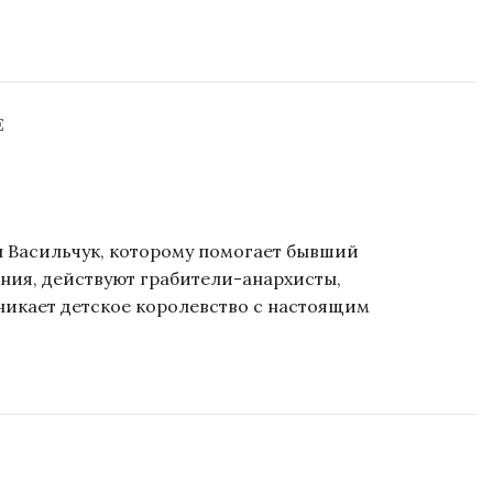
Е
ан Васильчук, которому помогает бывший
ания, действуют грабители-анархисты,
икает детское королевство с настоящим