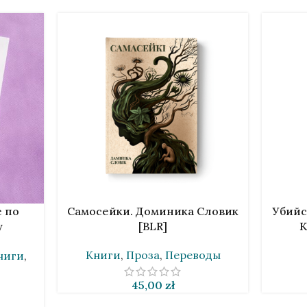
В КОРЗИНУ
В КОРЗИ
е по
Самосейки. Доминика Словик
Убийс
у
[BLR]
К
LR]
Книги
,
Проза
,
Переводы
ниги
,
45,00
zł