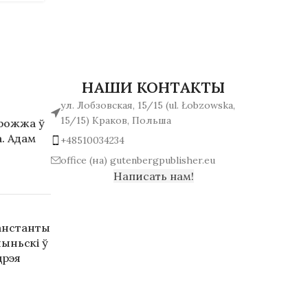
НАШИ КОНТАКТЫ
ул. Лобзовская, 15/15 (ul. Łobzowska,
15/15) Краков, Польша
арожжа ў
. Адам
+48510034234
office (на) gutenbergpublisher.eu
Написать нам!
анстанты
ыньскі ў
дрэя