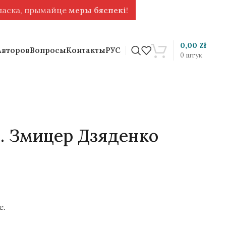
 ласка, прымайце
меры бяспекі
!
0,00
Zł
Авторов
Вопросы
Контакты
РУС
0
штук
. Змицер Дзяденко
е.