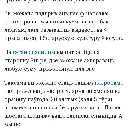
Вы можаце падтрымаць нас фінансава:
гэтыя грошы мы выдаткуем на заробак
людзям, якія развіваюць выдавецтва ў
прыватнасці і беларускую культуру ўвогуле.
Па
гэтай спасылцы
вы патрапіце на
старонку Stripe, дзе зможаце ахвяраваць
любую суму, прымальную для вас.
Таксама вы можаце стаць нашым
патронам
і
падтрымліваць нас рэгулярна штомесяц на
працягу паўгода.
20 злотых (каля 5 еўра)
штомесяц на новыя беларускія кнігі. Пасля
шостага плацяжу ваша падпіска спыніцца. А
мы не!