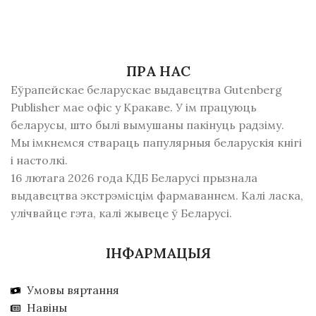
ПРА НАС
Еўрапейскае беларускае выдавецтва Gutenberg
Publisher мае офіс у Кракаве. У ім працуюць
беларусы, што былі вымушаны пакінуць радзiму.
Мы імкнемся ствараць папулярныя беларускія кнігі
і настолкі.
16 лютага 2026 года КДБ Беларусі прызнала
выдавецтва экстрэмісцім фармаваннем. Калі ласка,
улічвайце гэта, калі жывеце ў Беларусі.
ІНФАРМАЦЫЯ
Умовы вяртання
Навіны