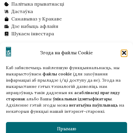
Палітыка прыватнасці
Дастаўка
Самавываз у Кракаве
Дзе набыць афлайн
Шукаем інвестара
НОВАЕ
Згода на файлы Cookie
Анатомія: Падарожжа ў чалавечае
Каб забяспечыць найлепшую функцыянальнасць, мы
цела. Адам Кей
выкарыстоўваем
файлы cookie
(для захоўвання
інфармацыі аб прыладзе і/ці доступу да яе). Згода на
80,00
zł
выкарыстанне гэтых тэхналогій дазволіць нам
апрацоўваць такія дадзеныя як
асаблівасці прагляду
E-book Вуліца Шарлатанаў. Канстанты
старонак
альбо Вашы
ўнікальныя ідэнтыфікатары
.
Ільдэфанс Галчыньскі ў перакладах
Адхіленне гэтай згоды можа
негатыўна паўплываць
на
Андрэя Хадановіча
некаторыя функцыі нашай інтэрнэт-старонкі.
43,81
zł
Прымаю