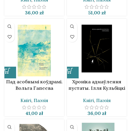
36,00
zł
51,00
zł
Пад асобнымі коўдрамі.
Хроніка адмаўлення
Вольга Гапеева
пустаты. Ілля Кульбіцкі
Кнігі
,
Паэзія
Кнігі
,
Паэзія
41,00
zł
36,00
zł