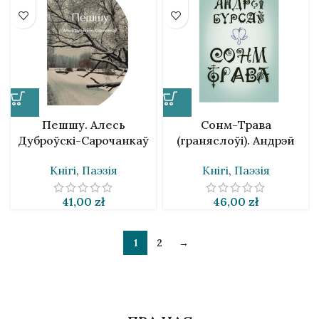
Пешшу. Алесь
Сонм-Трава
Дуброўскі-Сарочанкаў
(граняслоўі). Андрэй
Бурсаў [BLR&EN]
Кнігі
,
Паэзія
Кнігі
,
Паэзія
41,00
zł
46,00
zł
1
2
→