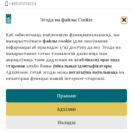
+48510034234
office (на) gutenbergpublisher.eu
Напісаць нам!
Згода на файлы Cookie
Каб забяспечыць найлепшую функцыянальнасць, мы
выкарыстоўваем
файлы cookie
(для захоўвання
інфармацыі аб прыладзе і/ці доступу да яе). Згода на
Гэтая версія сайта створана
выкарыстанне гэтых тэхналогій дазволіць нам
ў рамках праекта ArtPower
апрацоўваць такія дадзеныя як
асаблівасці прагляду
з падтрымкай Еўрапейскага Саюзу
старонак
альбо Вашы
ўнікальныя ідэнтыфікатары
.
Адхіленне гэтай згоды можа
негатыўна паўплываць
на
некаторыя функцыі нашай інтэрнэт-старонкі.
Прымаю
Адхіляю
Copyright © 2025 Gutenberg Publisher Sp. z o.o.
Налады