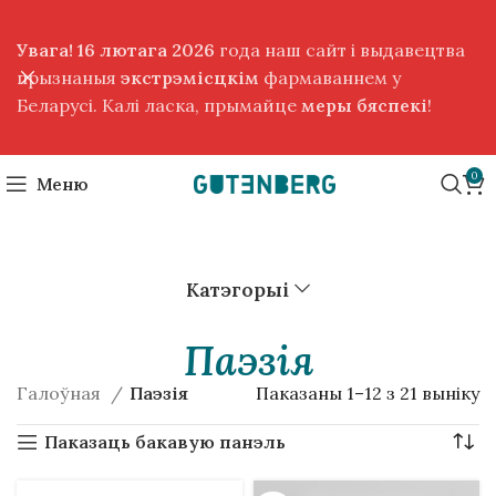
Увага! 16 лютага 2026
года наш сайт і выдавецтва
прызнаныя
экстрэмісцкім
фармаваннем у
Беларусі. Калі ласка, прымайце
меры бяспекі
!
0
Меню
Катэгорыі
Паэзія
Галоўная
Паэзія
Паказаны 1–12 з 21 выніку
Паказаць бакавую панэль