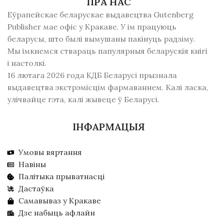
ПРА НАС
Еўрапейскае беларускае выдавецтва Gutenberg
Publisher мае офіс у Кракаве. У ім працуюць
беларусы, што былі вымушаны пакінуць радзiму.
Мы імкнемся ствараць папулярныя беларускія кнігі
і настолкі.
16 лютага 2026 года КДБ Беларусі прызнала
выдавецтва экстрэмісцім фармаваннем. Калі ласка,
улічвайце гэта, калі жывеце ў Беларусі.
ІНФАРМАЦЫЯ
Умовы вяртання
Навіны
Палітыка прыватнасці
Дастаўка
Самавываз у Кракаве
Дзе набыць афлайн