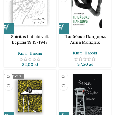
Spiritus flat ubi vult.
Плэйбокс Пандоры.
Вершы 1945-1947.
Анна Мендлік
Ларыса Геніюш
Кнігі
,
Паэзія
Кнігі
,
Паэзія
37,50
zł
82,00
zł
SOLD OUT