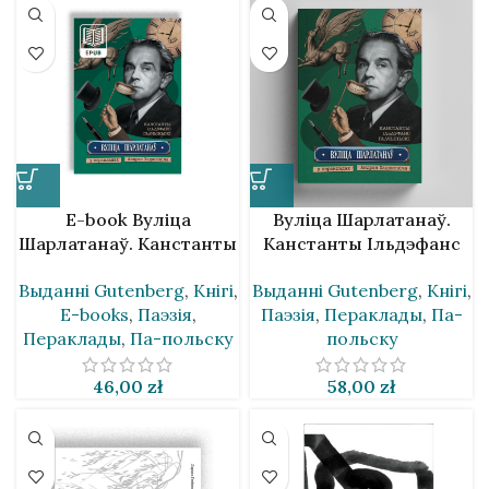
E-book Вуліца
Вуліца Шарлатанаў.
Шарлатанаў. Канстанты
Канстанты Ільдэфанс
Ільдэфанс Галчыньскі ў
Галчыньскі ў
Выданнi Gutenberg
,
Кнігі
,
Выданнi Gutenberg
,
Кнігі
,
перакладах Андрэя
перакладах Андрэя
E-books
,
Паэзія
,
Паэзія
,
Пераклады
,
Па-
Хадановіча
Хадановіча
Пераклады
,
Па-польску
польску
46,00
zł
58,00
zł