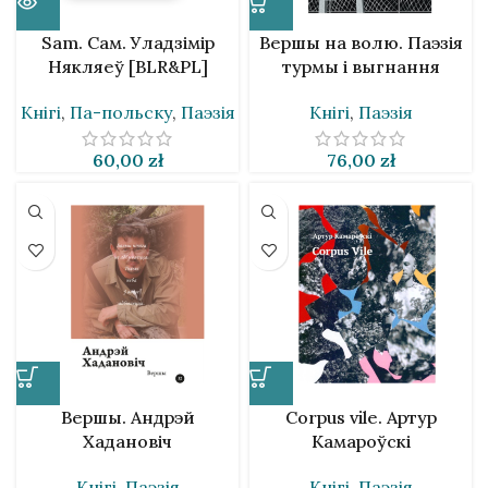
Sam. Сам. Уладзімір
Вершы на волю. Паэзія
Някляеў [BLR&PL]
турмы і выгнання
Кнігі
,
Па-польску
,
Паэзія
Кнігі
,
Паэзія
60,00
zł
76,00
zł
Вершы. Андрэй
Corpus vile. Артур
Хадановіч
Камароўскі
Кнігі
,
Паэзія
Кнігі
,
Паэзія