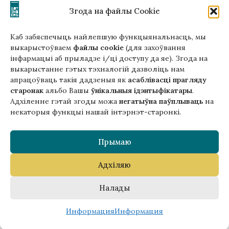
Написать нам!
Згода на файлы Cookie
Каб забяспечыць найлепшую функцыянальнасць, мы
выкарыстоўваем
файлы cookie
(для захоўвання
інфармацыі аб прыладзе і/ці доступу да яе). Згода на
Гэтая версія сайта створана
выкарыстанне гэтых тэхналогій дазволіць нам
ў рамках праекта ArtPower
апрацоўваць такія дадзеныя як
асаблівасці прагляду
з падтрымкай Еўрапейскага Саюзу
старонак
альбо Вашы
ўнікальныя ідэнтыфікатары
.
Адхіленне гэтай згоды можа
негатыўна паўплываць
на
некаторыя функцыі нашай інтэрнэт-старонкі.
Прымаю
Адхіляю
Copyright © 2025 Gutenberg Publisher Sp. z o.o.
Налады
0
Информация
Информация
исок пожеланий
агазин
Корзина