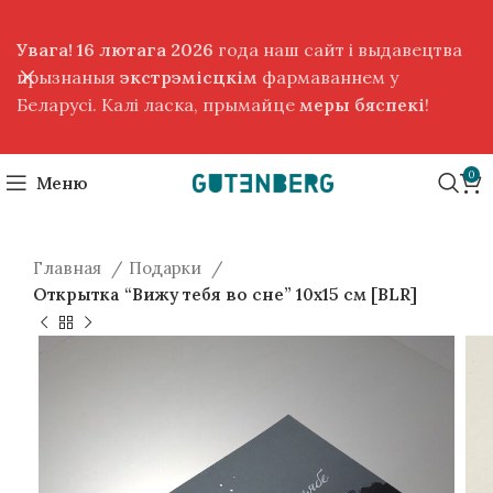
Увага! 16 лютага 2026
года наш сайт і выдавецтва
прызнаныя
экстрэмісцкім
фармаваннем у
Беларусі. Калі ласка, прымайце
меры бяспекі
!
0
Меню
Главная
Подарки
Открытка “Вижу тебя во сне” 10х15 см [BLR]