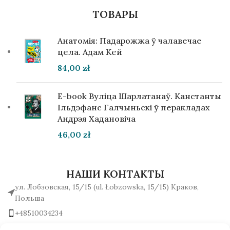
ТОВАРЫ
Анатомія: Падарожжа ў чалавечае
цела. Адам Кей
84,00
zł
E-book Вуліца Шарлатанаў. Канстанты
Ільдэфанс Галчыньскі ў перакладах
Андрэя Хадановіча
46,00
zł
НАШИ КОНТАКТЫ
ул. Лобзовская, 15/15 (ul. Łobzowska, 15/15) Краков,
Польша
+48510034234
office (на) gutenbergpublisher.eu