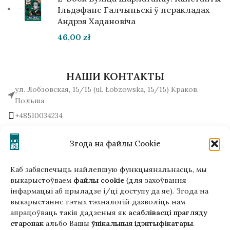
Ільдэфанс Галчыньскі ў перакладах
Андрэя Хадановіча
46,00
zł
НАШИ КОНТАКТЫ
ул. Лобзовская, 15/15 (ul. Łobzowska, 15/15) Краков,
Польша
+48510034234
office (на) gutenbergpublisher.eu
Написать нам!
Згода на файлы Cookie
Каб забяспечыць найлепшую функцыянальнасць, мы
выкарыстоўваем
файлы cookie
(для захоўвання
інфармацыі аб прыладзе і/ці доступу да яе). Згода на
Гэтая версія сайта створана
выкарыстанне гэтых тэхналогій дазволіць нам
ў рамках праекта ArtPower
апрацоўваць такія дадзеныя як
асаблівасці прагляду
з падтрымкай Еўрапейскага Саюзу
старонак
альбо Вашы
ўнікальныя ідэнтыфікатары
.