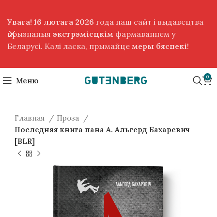
Увага! 16 лютага 2026
года наш сайт і выдавецтва
прызнаныя
экстрэмісцкім
фармаваннем у
Беларусі. Калі ласка, прымайце
меры бяспекі
!
0
Меню
Главная
Проза
Последняя книга пана А. Альгерд Бахаревич
[BLR]