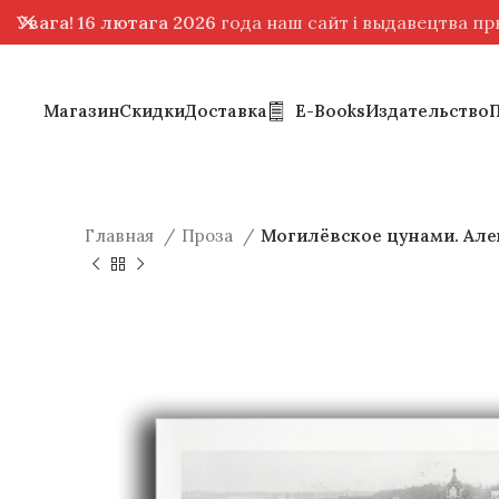
Увага! 16 лютага 2026
года наш сайт і выдавецтва п
Магазин
Скидки
Доставка
E-Books
Издательство
Главная
Проза
Могилёвское цунами. Але