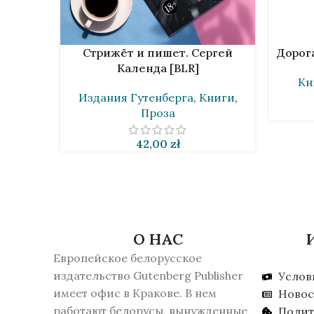
В КОРЗИНУ
В КОРЗИ
Стрижёт и пишет. Сергей
Дорога
Календа [BLR]
Кн
Издания Гутенберга
,
Книги
,
Проза
42,00
zł
О НАС
Европейское белорусское
издательство Gutenberg Publisher
Услов
имеет офис в Кракове. В нем
Новос
работают белорусы, вынужденные
Полит