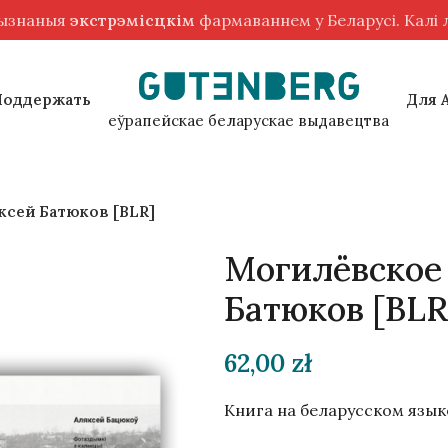
рызнаныя
экстрэмісцкім
фармаваннем у Беларусі. Калі
Поддержать
Для 
еўрапейскае беларускае выдавецтва
ксей Батюков [BLR]
Могилёвское
Батюков [BLR
62,00
zł
Книга на беларусском язык