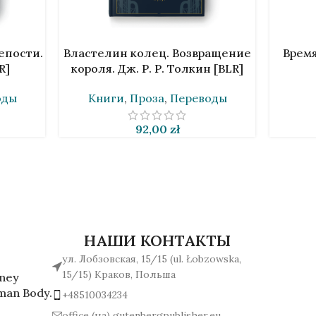
В КОРЗИНУ
В КОРЗИ
епости.
Властелин колец. Возвращение
Время
R]
короля. Дж. Р. Р. Толкин [BLR]
оды
Книги
,
Проза
,
Переводы
92,00
zł
НАШИ КОНТАКТЫ
ул. Лобзовская, 15/15 (ul. Łobzowska,
15/15) Краков, Польша
rney
man Body.
+48510034234
office (на) gutenbergpublisher.eu