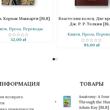
НУ
В КОРЗИНУ
. Кормак Маккарти [BLR]
Властелин колец. Две кр
Дж. Р. Р. Толкин [BL
иги
,
Проза
,
Переводы
Книги
,
Проза
,
Перев
52,00
zł
93,00
zł
ИНФОРМАЦИЯ
ТОВАРЫ
Anatomy: A Jou
ия возврата
Through the Hu
ти
Adam Kay [BLR]
ика приватности