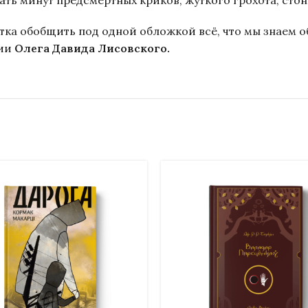
ать минут предсмертных криков, жуткого грохота, стон
ытка обобщить под одной обложкой всё, что мы знаем 
ции
Олега Давида Лисовского.