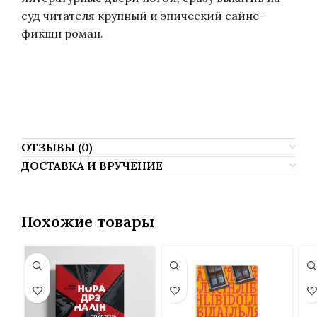
суд читателя крупный и эпический сайнс-
фикшн роман.
Арцём Шуканаў, Артем Шуканов, Artsiom Shukanau, Artem Shukanov,
Arciom Šukanaŭ, Artsyom Shukanau, Artiom Shukanov, Artem Szukanow,
Artsiom Šukanau, Artyom Shukanov.
ОТЗЫВЫ (0)
ДОСТАВКА И ВРУЧЕНИЕ
Похожие товары