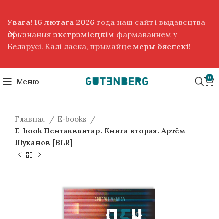
Увага! 16 лютага 2026
года наш сайт і выдавецтва
прызнаныя
экстрэмісцкім
фармаваннем у
Беларусі. Калі ласка, прымайце
меры бяспекі
!
0
Меню
Главная
E-books
E-book Пентаквантар. Книга вторая. Артём
Шуканов [BLR]