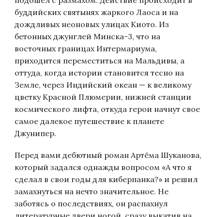
подошел с размахом. Действие происходит в
буддийских святынях жаркого Лаоса и на
дождливых неоновых улицах Киото. Из
бетонных джунглей Минска-3, что на
восточных границах Интермариума,
приходится переместиться на Мальдивы, а
оттуда, когда истории становится тесно на
Земле, через Индийский океан — к великому
цветку Красной Плюмерии, нижней станции
космического лифта, откуда герои начнут свое
самое далекое путешествие к планете
Джунипер.
Перед вами дебютный роман Артёма Шуканова,
который задался однажды вопросом «А что я
сделал в свои годы для киберпанка?» и решил
замахнуться на нечто значительное. Не
заботясь о последствиях, он распахнул
литературные двери ногой, сразу выкатив на