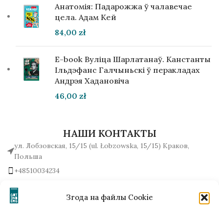
Анатомія: Падарожжа ў чалавечае
цела. Адам Кей
84,00
zł
E-book Вуліца Шарлатанаў. Канстанты
Ільдэфанс Галчыньскі ў перакладах
Андрэя Хадановіча
46,00
zł
НАШИ КОНТАКТЫ
ул. Лобзовская, 15/15 (ul. Łobzowska, 15/15) Краков,
Польша
+48510034234
office (на) gutenbergpublisher.eu
Написать нам!
Згода на файлы Cookie