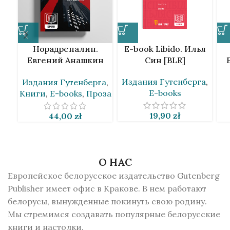
Норадреналин.
E-book Libido. Илья
Евгений Анашкин
Син [BLR]
[BLR]
К
Издания Гутенберга
,
Издания Гутенберга
,
E-books
Книги
,
E-books
,
Проза
19,90
zł
44,00
zł
О НАС
Европейское белорусское издательство Gutenberg
Publisher имеет офис в Кракове. В нем работают
белорусы, вынужденные покинуть свою родину.
Мы стремимся создавать популярные белорусские
книги и настолки.