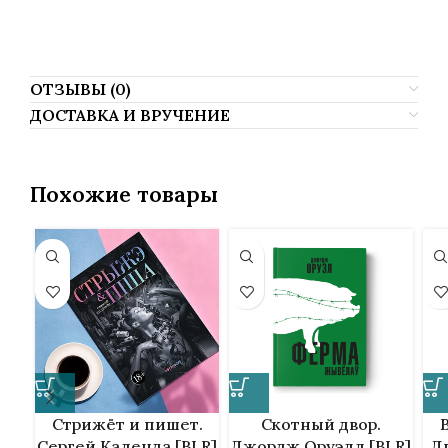
Анашкин, Яуген Анашкін, Явгений Анашкин, Анашкин Евгений, Анашкин
Явген.
ОТЗЫВЫ (0)
ДОСТАВКА И ВРУЧЕНИЕ
Похожие товары
Стрижёт и пишет.
Скотный двор.
Сергей Календа [BLR]
Джордж Оруэлл [BLR]
Дв