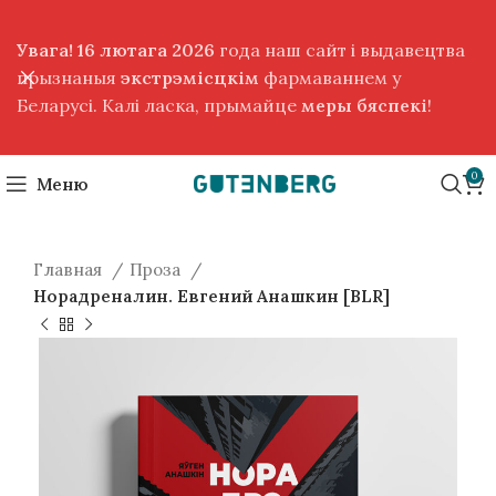
Увага! 16 лютага 2026
года наш сайт і выдавецтва
прызнаныя
экстрэмісцкім
фармаваннем у
Беларусі. Калі ласка, прымайце
меры бяспекі
!
0
Меню
Главная
Проза
Норадреналин. Евгений Анашкин [BLR]