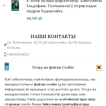
E-book Вуліца Шарлатанаў. Канстанты
Ільдэфанс Галчыньскі ў перакладах
Андрэя Хадановіча
46,00
zł
НАШИ КОНТАКТЫ
ул. Лобзовская, 15/15 (ul. Łobzowska, 15/15) Краков,
Польша
+48510034234
office (на) gutenbergpublisher.eu
Написать нам!
Згода на файлы Cookie
Каб забяспечыць найлепшую функцыянальнасць, мы
выкарыстоўваем
файлы cookie
(для захоўвання
інфармацыі аб прыладзе і/ці доступу да яе). Згода на
Гэтая версія сайта створана
выкарыстанне гэтых тэхналогій дазволіць нам
ў рамках праекта ArtPower
апрацоўваць такія дадзеныя як
асаблівасці прагляду
з падтрымкай Еўрапейскага Саюзу
старонак
альбо Вашы
ўнікальныя ідэнтыфікатары
.