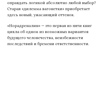
оправдать логикой абсолютно любой выбор?
Старая «дилемма вагонетки» приобретает
здесь новый, ужасающий оттенок.
«Норадреналин» — это первая из пяти книг
цикла об одном из возможных вариантов
будущего человечества, неизбежности
последствий и бремени ответственности.
Яўген Анашкін, Явген Анашкин, Yauhen Anashkin, Evgeniy Anashkin, Evgeni
Anashkin, Eugene Anashkin, Jauhen Anaskin, Jauhen Anashkin, Ewgenij
Anaszkin, Jewgienij Anaszkin, Jewgeni Anaszkin, Evgeny Anashkin, Yevgeniy
Anashkin, Yevgeny Anashkin, Evgenyi Anashkin, Jauhen Anashkyn, Anashkin
Evgen, Anashkin Yauhen, Anaszkin Ewgienij, Anaszkin Jewgienij, Z_uty
Yfiirsy, Evgeniy Anashkinn, Evgeni Anashkyn, Jauhen Anashkyn, Яўгеній
Анашкін, Евгений Анашкин, Евген Анашкин, Эвгений Анашкин, Яуген