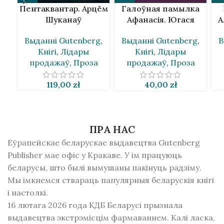
Пентаквантар. Арцём
Галоўная памылка
Шуканаў
Афанасія. Югася
А
Каляда
Выданнi Gutenberg
,
В
Выданнi Gutenberg
,
Кнігі
,
Лідары
Кнігі
,
Лідары
продажаў
,
Проза
продажаў
,
Проза
119,00
zł
40,00
zł
ПРА НАС
Еўрапейскае беларускае выдавецтва Gutenberg
Publisher мае офіс у Кракаве. У ім працуюць
беларусы, што былі вымушаны пакінуць радзiму.
Мы імкнемся ствараць папулярныя беларускія кнігі
і настолкі.
16 лютага 2026 года КДБ Беларусі прызнала
выдавецтва экстрэмісцім фармаваннем. Калі ласка,