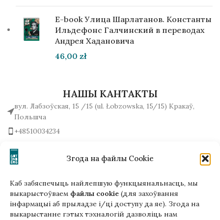
E-book Улица Шарлатанов. Константы
Ильдефонс Галчинский в переводах
Андрея Хадановича
46,00
zł
НАШЫ КАНТАКТЫ
вул. Лабзоўская, 15 /15 (ul. Łobzowska, 15/15) Кракаў,
Польшча
+48510034234
office (на) gutenbergpublisher.eu
Напісаць нам!
Згода на файлы Cookie
Каб забяспечыць найлепшую функцыянальнасць, мы
выкарыстоўваем
файлы cookie
(для захоўвання
інфармацыі аб прыладзе і/ці доступу да яе). Згода на
Гэтая версія сайта створана
выкарыстанне гэтых тэхналогій дазволіць нам
ў рамках праекта ArtPower