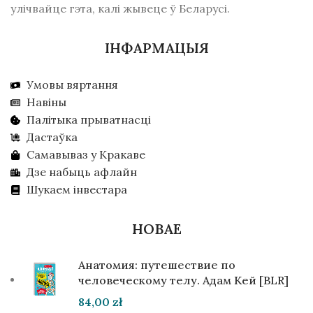
улічвайце гэта, калі жывеце ў Беларусі.
ІНФАРМАЦЫЯ
Умовы вяртання
Навіны
Палітыка прыватнасці
Дастаўка
Самавываз у Кракаве
Дзе набыць афлайн
Шукаем інвестара
НОВАЕ
Анатомия: путешествие по
человеческому телу. Адам Кей [BLR]
84,00
zł