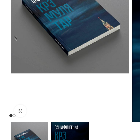
Націсніце, каб павялічыць