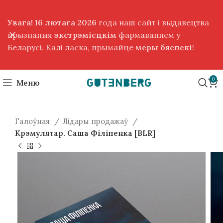
Увага! 16 лютага 2026
года наш сайт і выдавецтва
прызнаныя
экстрэмісцкім
фармаваннем у
Беларусі. Калі ласка, прымайце
меры бяспекі
!
0
Меню
Галоўная
Лідары продажаў
Крэмулятар. Саша Філіпенка [BLR]