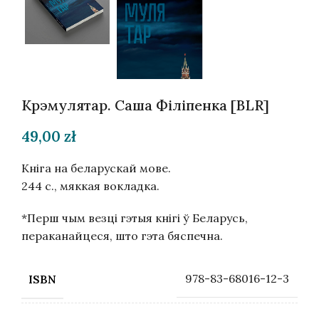
Крэмулятар. Саша Філіпенка [BLR]
49,00
zł
Кніга на беларускай мове.
244 с., мяккая вокладка.
*Перш чым везці гэтыя кнігі ў Беларусь,
пераканайцеся, што гэта бяспечна.
978-83-68016-12-3
ISBN