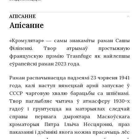
АПІСАННЕ
Апісанне
«Крэмулятар»
самы знакаміты раман Сашы
—
Філіпенкі. Твор атрымаў прэстыжную
французскую прэмію
Trasnfuge
як найлепшы
еўрапейскі раман 2023 года.
Раман распачынаецца падзеямі 23 чэрвеня 1941
года, калі наступ нямецкай арміі запускае ў
СССР чарговую хвалю барацьбы са шпіёнамі.
Твор паглыбляе чытача ў атмасферу 1930-х
гадоў і грунтуецца на матэрыялах следчай
справы першага дырэктара Маскоўскага
крэматорыя Пятра Ільіча Несцярэнкі, праз
паказанні і дзённікі якога можна прасачыць лёс