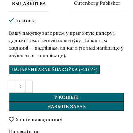
Gutenberg Publisher
ВЫДАВЕЦТВА
In stock
Вашу пакупку загорнем у прыгожую паперу і
дадамо тэматычную паштоўку. Па вашым
жаданні — падпішам, ад каго (толькі напішыце ў
заўвагах, што напісаць).
ПАДАРУНКАВАЯ ЎПАКОЎКА (+20 ZŁ)
У КОШЫК
НАБЫЦЬ ЗАРАЗ
У спіс пажаданняў
Падзяліцца: