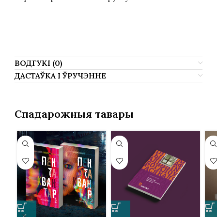
Саша Филипенко, Sasha Filipenko, Sasza
Filipenko, Саша Филиппенко, Фiлiпенка.
ВОДГУКІ (0)
ДАСТАЎКА І ЎРУЧЭННЕ
Спадарожныя тавары