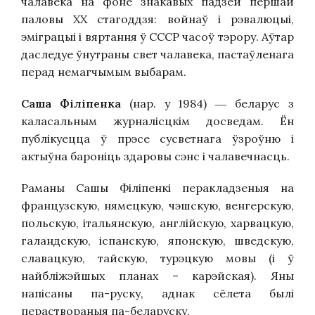
чалавека на фоне знакавых падзей першай
паловы ХХ стагоддзя: войнаў і рэвалюцыі,
эміграцыі і вяртання ў СССР часоў тэрору. Аўтар
даследуе ўнутраны свет чалавека, пастаўленага
перад немагчымым выбарам.
Саша Філіпенка
(нар. у 1984)
беларус з
—
каласальным журналісцкім досведам. Ён
публікуецца ў прэсе сусветнага ўзроўню і
актыўна бароніць здаровы сэнс і чалавечнасць.
Раманы Сашы Філіпенкі перакладзеныя на
французскую, нямецкую, чэшскую, венгерскую,
польскую, італьянскую, англійскую, харвацкую,
галандскую, іспанскую, японскую, шведскую,
славацкую, тайскую, турэцкую мовы (і ў
найбліжэйшых планах – карэйская). Яны
напісаны па-руску, аднак сёлета былі
пераствораныя па-беларуску.