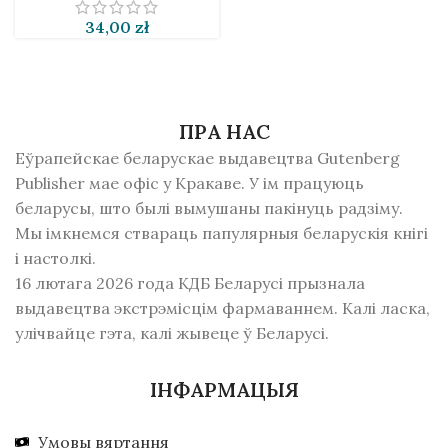
34,00
zł
ПРА НАС
Еўрапейскае беларускае выдавецтва Gutenberg
Publisher мае офіс у Кракаве. У ім працуюць
беларусы, што былі вымушаны пакінуць радзiму.
Мы імкнемся ствараць папулярныя беларускія кнігі
і настолкі.
16 лютага 2026 года КДБ Беларусі прызнала
выдавецтва экстрэмісцім фармаваннем. Калі ласка,
улічвайце гэта, калі жывеце ў Беларусі.
ІНФАРМАЦЫЯ
Умовы вяртання