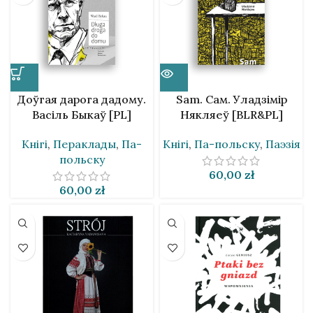
Доўгая дарога дадому.
Sam. Сам. Уладзімір
Васіль Быкаў [PL]
Някляеў [BLR&PL]
Кнігі
,
Пераклады
,
Па-
Кнігі
,
Па-польску
,
Паэзія
польску
60,00
zł
60,00
zł