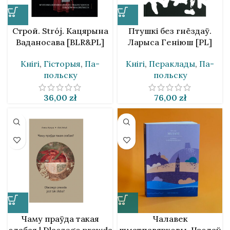
Строй. Strój. Кацярына
Птушкі без гнёздаў.
Ваданосава [BLR&PL]
Ларыса Геніюш [PL]
Кнігі
,
Гісторыя
,
Па-
Кнігі
,
Пераклады
,
Па-
польску
польску
36,00
zł
76,00
zł
Чаму праўда такая
Чалавек
слабая | Dlaczego prawda
шматпавярховы. Чэслаў