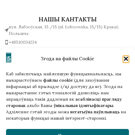
НАШЫ КАНТАКТЫ
вул. Лабзоўская, 15 /15 (ul. Łobzowska, 15/15) Кракаў,
Польшча
+48510034234
office (на) gutenbergpublisher.eu
Напісаць нам!
Згода на файлы Cookie
Каб забяспечыць найлепшую функцыянальнасць, мы
выкарыстоўваем
файлы cookie
(для захоўвання
інфармацыі аб прыладзе і/ці доступу да яе). Згода на
Гэтая версія сайта створана
выкарыстанне гэтых тэхналогій дазволіць нам
ў рамках праекта ArtPower
апрацоўваць такія дадзеныя як
асаблівасці прагляду
з падтрымкай Еўрапейскага Саюзу
старонак
альбо Вашы
ўнікальныя ідэнтыфікатары
.
Адхіленне гэтай згоды можа
негатыўна паўплываць
на
некаторыя функцыі нашай інтэрнэт-старонкі.