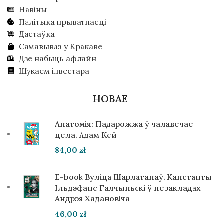
Навіны
Палітыка прыватнасці
Дастаўка
Самавываз у Кракаве
Дзе набыць афлайн
Шукаем інвестара
НОВАЕ
Анатомія: Падарожжа ў чалавечае
цела. Адам Кей
84,00
zł
E-book Вуліца Шарлатанаў. Канстанты
Ільдэфанс Галчыньскі ў перакладах
Андрэя Хадановіча
46,00
zł