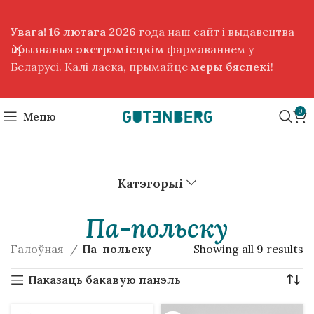
Увага! 16 лютага 2026
года наш сайт і выдавецтва
прызнаныя
экстрэмісцкім
фармаваннем у
Беларусі. Калі ласка, прымайце
меры бяспекі
!
0
Меню
Катэгорыі
Па-польску
Галоўная
Па-польску
Showing all 9 results
Паказаць бакавую панэль