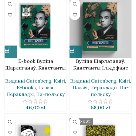
E-book Вуліца
Вуліца Шарлатанаў.
Шарлатанаў. Канстанты
Канстанты Ільдэфанс
Ільдэфанс Галчыньскі ў
Галчыньскі ў
Выданнi Gutenberg
,
Кнігі
,
Выданнi Gutenberg
,
Кнігі
,
перакладах Андрэя
перакладах Андрэя
E-books
,
Паэзія
,
Паэзія
,
Пераклады
,
Па-
Хадановіча
Хадановіча
Пераклады
,
Па-польску
польску
46,00
zł
58,00
zł
SOLD OUT