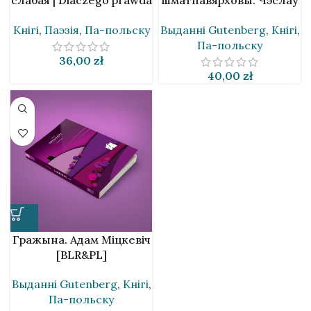
jest taka slaba. Алесь
Мілаш [BLR&PL]
Кнігі
,
Паэзія
,
Па-польску
Выданнi Gutenberg
,
Кнігі
,
Аркуш [BLR&PL]
Па-польску
36,00
zł
40,00
zł
Гражына. Адам Міцкевіч
[BLR&PL]
Выданнi Gutenberg
,
Кнігі
,
Па-польску