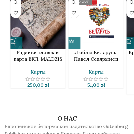
SOLD OUT
Радзивилловская
Люблю Беларусь.
Кр
карта ВКЛ. MALDZIS
Павел Севярынец
VIP
[BLR]
Карты
Карты
250,00
zł
51,00
zł
О НАС
Европейское белорусское издательство Gutenberg
Publisher имеет офис в Кракове. В нем работают