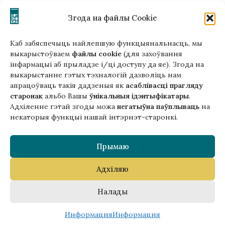
office (на) gutenbergpublisher.eu
Написать нам!
Згода на файлы Cookie
Каб забяспечыць найлепшую функцыянальнасць, мы
выкарыстоўваем
файлы cookie
(для захоўвання
інфармацыі аб прыладзе і/ці доступу да яе). Згода на
Гэтая версія сайта створана
выкарыстанне гэтых тэхналогій дазволіць нам
ў рамках праекта ArtPower
апрацоўваць такія дадзеныя як
асаблівасці прагляду
з падтрымкай Еўрапейскага Саюзу
старонак
альбо Вашы
ўнікальныя ідэнтыфікатары
.
Адхіленне гэтай згоды можа
негатыўна паўплываць
на
некаторыя функцыі нашай інтэрнэт-старонкі.
Прымаю
Адхіляю
Copyright © 2025 Gutenberg Publisher Sp. z o.o.
Налады
0
Информация
Информация