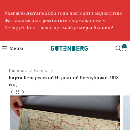
Увага! 16 лютага 2026
года наш сайт і выдавецтва
прызнаныя
экстрэмісцкім
фармаваннем у
Беларусі. Калі ласка, прымайце
меры бяспекі
!
0
Меню
Главная
Карты
Карта Беларусской Народной Республики. 1918
год