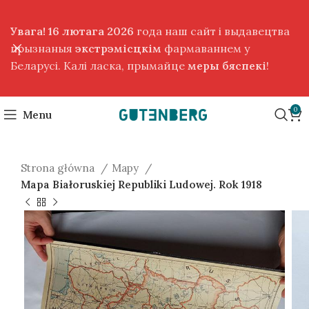
Увага! 16 лютага 2026
года наш сайт і выдавецтва
прызнаныя
экстрэмісцкім
фармаваннем у
Беларусі. Калі ласка, прымайце
меры бяспекі
!
0
Menu
Strona główna
Mapy
Mapa Białoruskiej Republiki Ludowej. Rok 1918