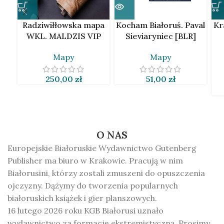
Radziwiłłowska mapa
Kocham Białoruś. Paval
Kr
WKL. MALDZIS VIP
Sieviaryniec [BLR]
Mapy
Mapy
250,00
zł
51,00
zł
O NAS
Europejskie Białoruskie Wydawnictwo Gutenberg
Publisher ma biuro w Krakowie. Pracują w nim
Białorusini, którzy zostali zmuszeni do opuszczenia
ojczyzny. Dążymy do tworzenia popularnych
białoruskich książek i gier planszowych.
16 lutego 2026 roku KGB Białorusi uznało
wydawnictwo za formację ekstremistyczną. Prosimy