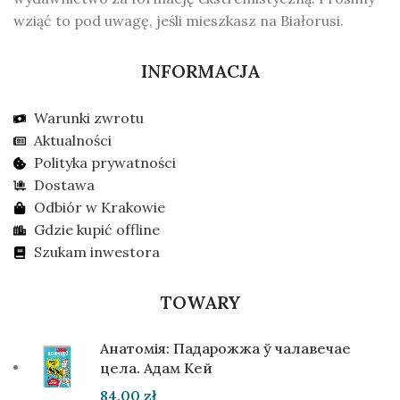
wziąć to pod uwagę, jeśli mieszkasz na Białorusi.
INFORMACJA
Warunki zwrotu
Aktualności
Polityka prywatności
Dostawa
Odbiór w Krakowie
Gdzie kupić offline
Szukam inwestora
TOWARY
Анатомія: Падарожжа ў чалавечае
цела. Адам Кей
84,00
zł