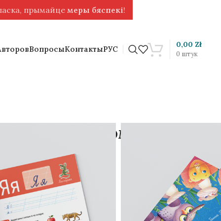
 ласка, прымайце
меры бяспекі
!
0,00
Zł
Авторов
Вопросы
Контакты
РУС
0
штук
 на белорусском
ая тетрадь с
и [BLR]