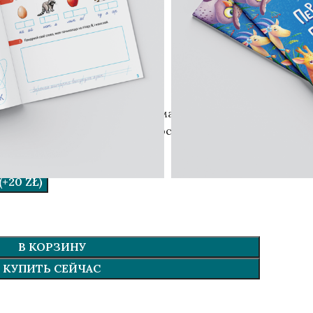
е.
онова
ть
расивую бумагу и добавим тематическую
ию — подпишем, от кого (просто напишите в
.
+20 ZŁ)
В КОРЗИНУ
КУПИТЬ СЕЙЧАС