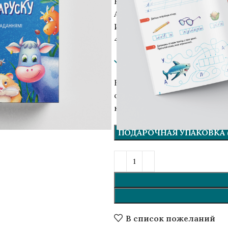
Книга на беларусском язык
Автор: Анна Плашчинская
Иллюстратор: Мария Плат
40 стр., полноцветная печа
В наличии
Вашу покупку завернём в к
открытку. По вашему желан
комментариях, что указать)
ичить
ПОДАРОЧНАЯ УПАКОВКА (
В список пожеланий