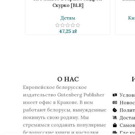
Скурко [BLR]
Детям
Кн
47,25
zł
О НАС
Европейское белорусское
издательство Gutenberg Publisher
Услов
имеет офис в Кракове. В нем
Новос
работают белорусы, вынужденные
Полит
покинуть свою родину. Мы
Доста
стремимся создавать популярные
Самов
белорусские книги и настолки.
Где к