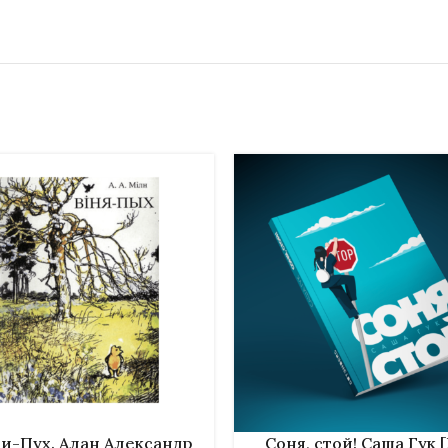
НУ
В КОРЗИНУ
и-Пух. Алан Александр
Соня, стой! Саша Гук 