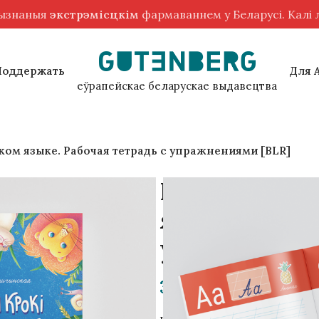
рызнаныя
экстрэмісцкім
фармаваннем у Беларусі. Калі
Поддержать
Для 
еўрапейскае беларускае выдавецтва
ом языке. Рабочая тетрадь с упражнениями [BLR]
Первые шаги
языке. Рабоч
упражнениям
39,00
zł