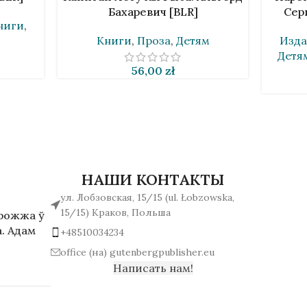
Бахаревич [BLR]
Сер
ниги
,
Книги
,
Проза
,
Детям
Изда
Детя
56,00
zł
НАШИ КОНТАКТЫ
ул. Лобзовская, 15/15 (ul. Łobzowska,
15/15) Краков, Польша
арожжа ў
. Адам
+48510034234
office (на) gutenbergpublisher.eu
Написать нам!