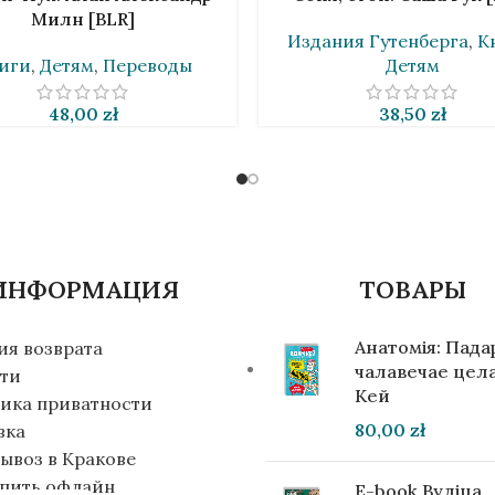
Милн [BLR]
Издания Гутенберга
,
К
иги
,
Детям
,
Переводы
Детям
48,00
zł
38,50
zł
ИНФОРМАЦИЯ
ТОВАРЫ
Анатомія: Пад
ия возврата
чалавечае цела
ти
Кей
ика приватности
80,00
zł
вка
ывоз в Кракове
упить офлайн
E-book Вуліца