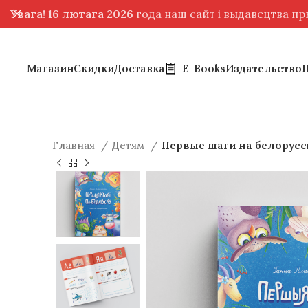
Увага! 16 лютага 2026
года наш сайт і выдавецтва п
Магазин
Скидки
Доставка
E-Books
Издательство
Главная
Детям
Первые шаги на белорусск