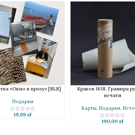
НУ
В КОРЗИНУ
тка «Окно в прозу» [BLR]
Краков 1618. Гравюра р
печати
Подарки
Карты
,
Подарки
,
Исто
19,99
zł
190,00
zł