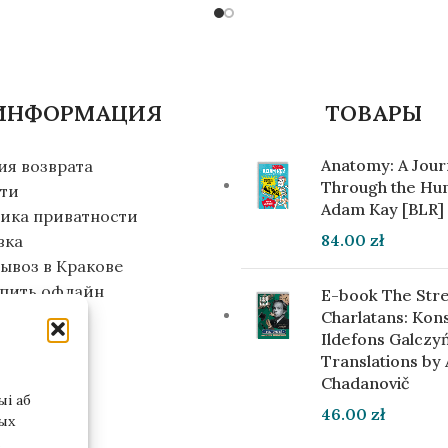
ИНФОРМАЦИЯ
ТОВАРЫ
Anatomy: A Jou
ия возврата
Through the Hu
ти
Adam Kay [BLR]
ика приватности
84.00
zł
вка
ывоз в Кракове
упить офлайн
E-book The Stre
инвестора
Charlatans: Kon
Ildefons Galczyń
Translations by
Chadanovič
і аб
46.00
zł
ых