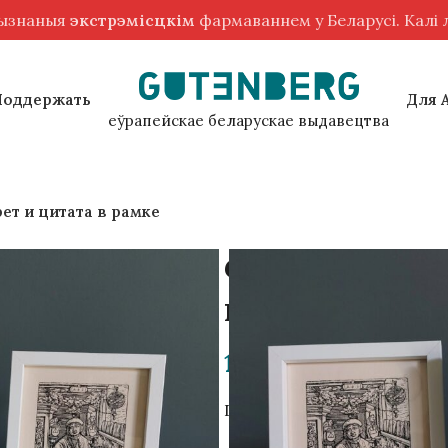
рызнаныя
экстрэмісцкім
фармаваннем у Беларусі. Калі
Поддержать
Для 
еўрапейскае беларускае выдавецтва
ет и цитата в рамке
Франциск Ско
цитата в рам
124,00
zł
Гравюры напечатаны вручн