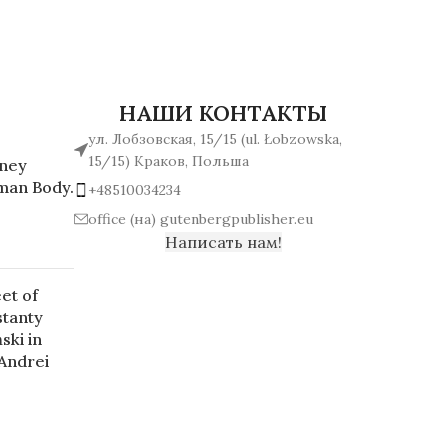
НАШИ КОНТАКТЫ
ул. Лобзовская, 15/15 (ul. Łobzowska,
15/15) Краков, Польша
rney
man Body.
+48510034234
office (на) gutenbergpublisher.eu
Написать нам!
et of
stanty
ski in
 Andrei