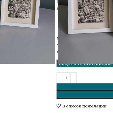
Бумага для офорта 200 г.
Размер рамки: 15×21 см.
ИЗДАТЕЛЬСТВО
Вашу покупку завернём в к
открытку. По вашему желан
комментариях, что указать)
ичить
ПОДАРОЧНАЯ УПАКОВКА (
В список пожеланий