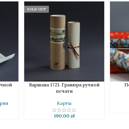
SOLD OUT
ПОДРОБНЕЕ
В КОРЗИ
учной
Варшава 1721. Гравюра ручной
П
печати
рия
Карты
190,00
zł