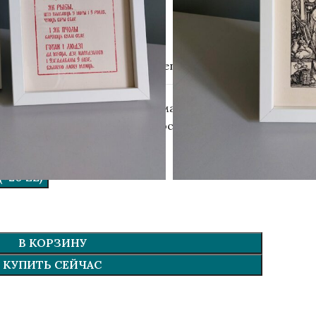
Gutenberg Publisher
расивую бумагу и добавим тематическую
ию — подпишем, от кого (просто напишите в
.
+20 ZŁ)
В КОРЗИНУ
КУПИТЬ СЕЙЧАС