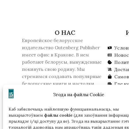
О НАС
Европейское белорусское
издательство Gutenberg Publisher
Услов
имеет офис в Кракове. В нем
Новос
работают белорусы, вынужденные
Полит
покинуть свою родину. Мы
Доста
стремимся создавать популярные
Самов
белорусские книги и настолки.
Где к
16 февраля 2026 года КГБ Беларуси
Ищем 
Згода на файлы Cookie
признало издательство
экстремистским образованием.
Каб забяспечыць найлепшую функцыянальнасць, мы
Пожалуйста, учитывайте это, если
выкарыстоўваем
файлы cookie
(для захоўвання інфармацы
вы живете в Беларуси.
прыладзе і/ці доступу да яе). Згода на выкарыстанне гэт
тэхналогій дазволіць нам апрацоўваць такія дадзеныя як