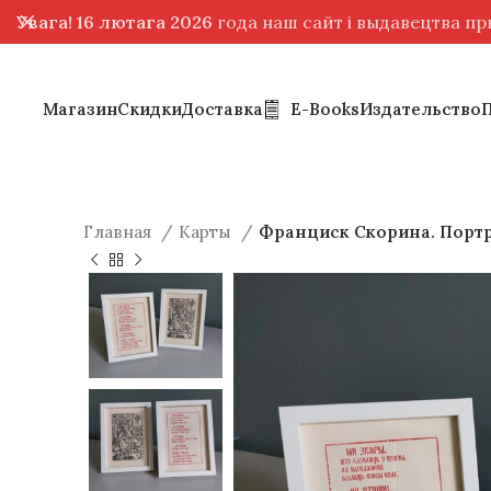
Увага! 16 лютага 2026
года наш сайт і выдавецтва п
Магазин
Скидки
Доставка
E-Books
Издательство
Главная
Карты
Франциск Скорина. Портр