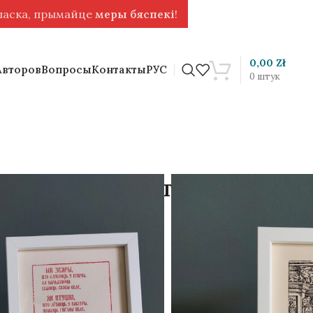
 ласка, прымайце
меры бяспекі
!
0,00
Zł
Авторов
Вопросы
Контакты
РУС
0
штук
рина. Портрет и
ке
ую.