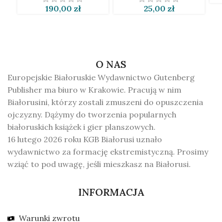
190,00
zł
25,00
zł
O NAS
Europejskie Białoruskie Wydawnictwo Gutenberg
Publisher ma biuro w Krakowie. Pracują w nim
Białorusini, którzy zostali zmuszeni do opuszczenia
ojczyzny. Dążymy do tworzenia popularnych
białoruskich książek i gier planszowych.
16 lutego 2026 roku KGB Białorusi uznało
wydawnictwo za formację ekstremistyczną. Prosimy
wziąć to pod uwagę, jeśli mieszkasz na Białorusi.
INFORMACJA
Warunki zwrotu