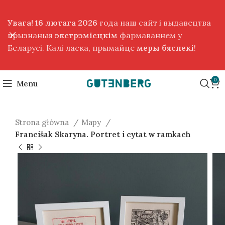
Увага! 16 лютага 2026
года наш сайт і выдавецтва
прызнаныя
экстрэмісцкім
фармаваннем у
Беларусі. Калі ласка, прымайце
меры бяспекі
!
0
Menu
Strona główna
Mapy
Francišak Skaryna. Portret i cytat w ramkach