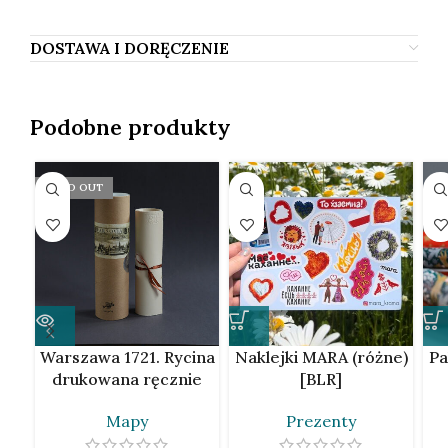
DOSTAWA I DORĘCZENIE
Podobne produkty
SOLD OUT
Warszawa 1721. Rycina
Naklejki MARA (różne)
Pa
drukowana ręcznie
[BLR]
Mapy
Prezenty