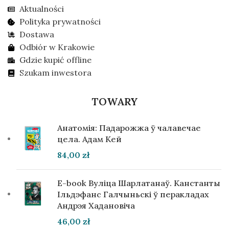
Aktualności
Polityka prywatności
Dostawa
Odbiór w Krakowie
Gdzie kupić offline
Szukam inwestora
TOWARY
Анатомія: Падарожжа ў чалавечае
цела. Адам Кей
84,00
zł
E-book Вуліца Шарлатанаў. Канстанты
Ільдэфанс Галчыньскі ў перакладах
Андрэя Хадановіча
46,00
zł