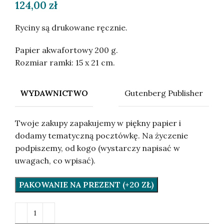
124,00
zł
Ryciny są drukowane ręcznie.
Papier akwafortowy 200 g.
Rozmiar ramki: 15 x 21 cm.
Gutenberg Publisher
WYDAWNICTWO
Twoje zakupy zapakujemy w piękny papier i
dodamy tematyczną pocztówkę. Na życzenie
podpiszemy, od kogo (wystarczy napisać w
uwagach, co wpisać).
PAKOWANIE NA PREZENT (+20 ZŁ)