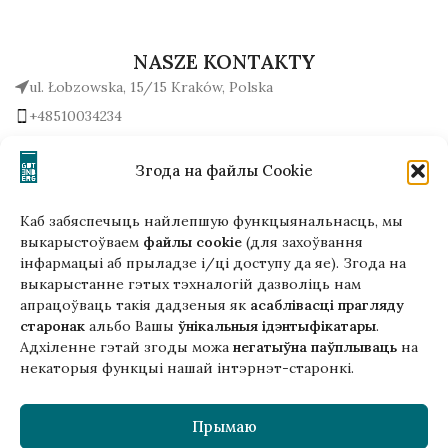
NASZE KONTAKTY
ul. Łobzowska, 15/15 Kraków, Polska
+48510034234
office (na) gutenbergpublisher.eu
Napisz do nas!
Згода на файлы Cookie
Каб забяспечыць найлепшую функцыянальнасць, мы
выкарыстоўваем
файлы cookie
(для захоўвання
інфармацыі аб прыладзе і/ці доступу да яе). Згода на
Гэтая версія сайта створана
выкарыстанне гэтых тэхналогій дазволіць нам
ў рамках праекта ArtPower
апрацоўваць такія дадзеныя як
асаблівасці прагляду
з падтрымкай Еўрапейскага Саюзу
старонак
альбо Вашы
ўнікальныя ідэнтыфікатары
.
Адхіленне гэтай згоды можа
негатыўна паўплываць
на
некаторыя функцыі нашай інтэрнэт-старонкі.
Прымаю