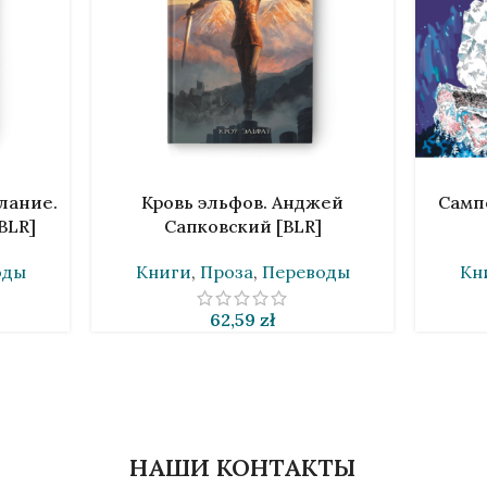
В КОРЗИНУ
В КОРЗИ
лание.
Кровь эльфов. Анджей
Самп
BLR]
Сапковский [BLR]
оды
Книги
,
Проза
,
Переводы
Кн
62,59
zł
НАШИ КОНТАКТЫ