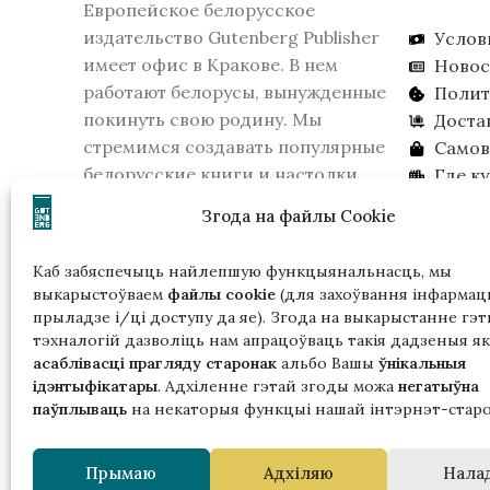
Европейское белорусское
издательство Gutenberg Publisher
Услов
имеет офис в Кракове. В нем
Новос
работают белорусы, вынужденные
Полит
покинуть свою родину. Мы
Доста
стремимся создавать популярные
Самов
белорусские книги и настолки.
Где к
16 февраля 2026 года КГБ Беларуси
Ищем 
Згода на файлы Cookie
признало издательство
экстремистским образованием.
Каб забяспечыць найлепшую функцыянальнасць, мы
Пожалуйста, учитывайте это, если
выкарыстоўваем
файлы cookie
(для захоўвання інфармацы
вы живете в Беларуси.
прыладзе і/ці доступу да яе). Згода на выкарыстанне гэт
тэхналогій дазволіць нам апрацоўваць такія дадзеныя як
асаблівасці прагляду старонак
альбо Вашы
ўнікальныя
ідэнтыфікатары
. Адхіленне гэтай згоды можа
негатыўна
паўплываць
на некаторыя функцыі нашай інтэрнэт-старо
Гэтая
Прымаю
Адхіляю
Нала
ў р