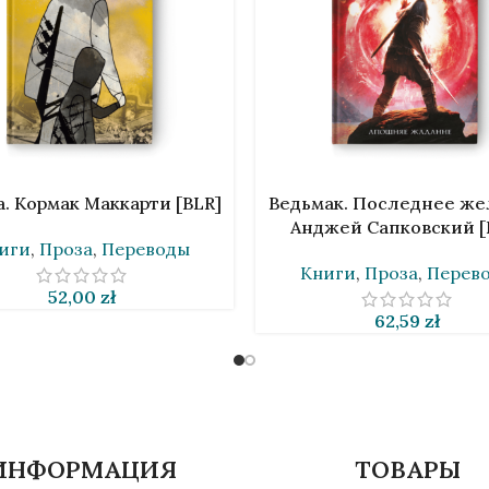
НУ
В КОРЗИНУ
. Кормак Маккарти [BLR]
Ведьмак. Последнее же
Анджей Сапковский [
иги
,
Проза
,
Переводы
Книги
,
Проза
,
Перев
52,00
zł
62,59
zł
ИНФОРМАЦИЯ
ТОВАРЫ