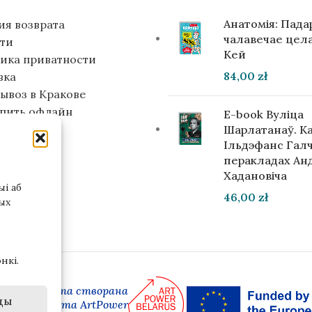
Анатомія: Пад
ия возврата
чалавечае цела
ти
Кей
ика приватности
84,00
zł
вка
ывоз в Кракове
упить офлайн
E-book Вуліца
инвестора
Шарлатанаў. К
Ільдэфанс Галч
перакладах Ан
Хадановіча
і аб
46,00
zł
ых
нкі.
 версія сайта створана
ды
амках праекта ArtPower