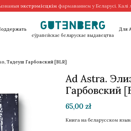
рызнаныя
экстрэмісцкім
фармаваннем у Беларусі. Калі
Поддержать
Для 
еўрапейскае беларускае выдавецтва
ко, Тадеуш Гарбовский [BLR]
Ad Astra. Эл
Гарбовский [
65,00
zł
Книга на беларусском язык