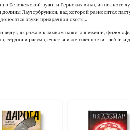
 из Беловежской пущи и Бернских Альп, из полного ч
 долины Лаутербруннен, над которой разносится пасту
 доносятся звуки призрачной охоты…
и ведут, выражаясь языком нашего времени, философс
а, сердца и разума, счастья и жертвенности, любви и д