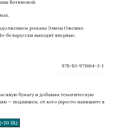
ланы Вотиновой.
мах.
родолжением романа Элизы Ожешко
 По-беларусски выходит впервые.
978-83-971664-3-1
расивую бумагу и добавим тематическую
ию — подпишем, от кого (просто напишите в
.
+20 ZŁ)