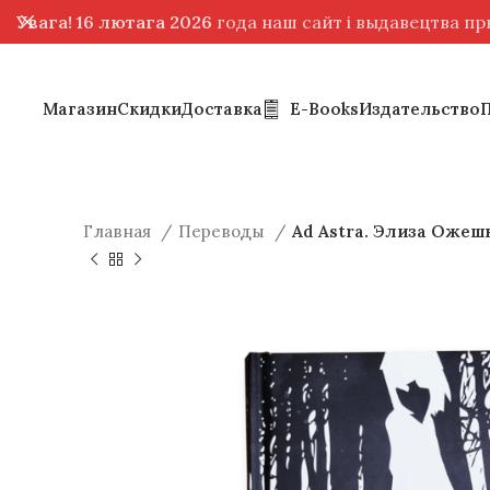
Увага! 16 лютага 2026
года наш сайт і выдавецтва п
Магазин
Скидки
Доставка
E-Books
Издательство
Главная
Переводы
Ad Astra. Элиза Ожеш