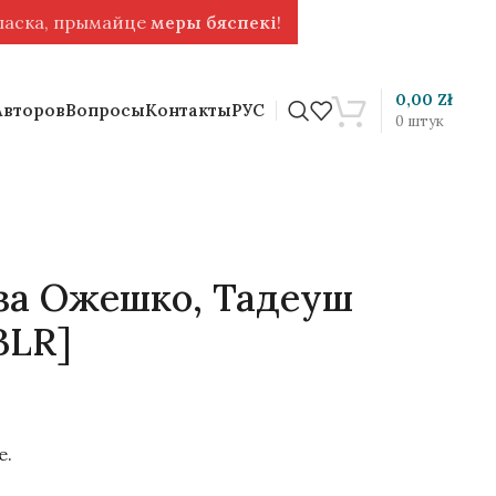
 ласка, прымайце
меры бяспекі
!
0,00
Zł
Авторов
Вопросы
Контакты
РУС
0
штук
иза Ожешко, Тадеуш
BLR]
е.