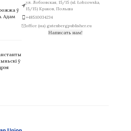
ул. Лобзовская, 15/15 (ul. Łobzowska,
15/15) Краков, Польша
арожжа ў
. Адам
+48510034234
office (на) gutenbergpublisher.eu
Написать нам!
анстанты
ыньскі ў
дрэя