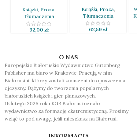
Tolkien [BLR]
Książki
,
Proza
,
W
Książki
,
Proza
,
Tłumaczenia
K
Tłumaczenia
62,59
zł
92,00
zł
O NAS
Europejskie Białoruskie Wydawnictwo Gutenberg
Publisher ma biuro w Krakowie. Pracują w nim
Białorusini, którzy zostali zmuszeni do opuszczenia
ojczyzny. Dążymy do tworzenia popularnych
białoruskich książek i gier planszowych.
16 lutego 2026 roku KGB Białorusi uznało
wydawnictwo za formację ekstremistyczną. Prosimy
wziąć to pod uwagę, jeśli mieszkasz na Białorusi.
INFORMACJA