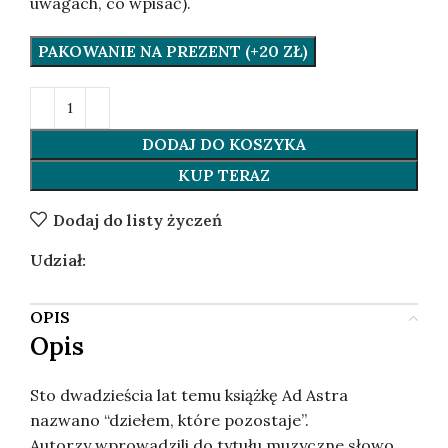
uwagach, co wpisać).
PAKOWANIE NA PREZENT (+20 ZŁ)
DODAJ DO KOSZYKA
KUP TERAZ
Dodaj do listy życzeń
Udział:
OPIS
Opis
Sto dwadzieścia lat temu książkę Ad Astra
nazwano “dziełem, które pozostaje”.
Autorzy wprowadzili do tytułu muzyczne słowo