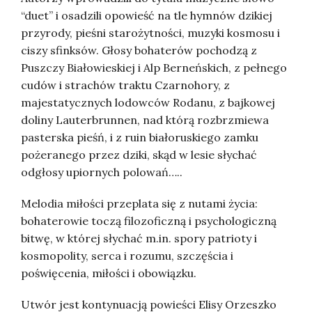
“duet” i osadzili opowieść na tle hymnów dzikiej
przyrody, pieśni starożytności, muzyki kosmosu i
ciszy sfinksów. Głosy bohaterów pochodzą z
Puszczy Białowieskiej i Alp Berneńskich, z pełnego
cudów i strachów traktu Czarnohory, z
majestatycznych lodowców Rodanu, z bajkowej
doliny Lauterbrunnen, nad którą rozbrzmiewa
pasterska pieśń, i z ruin białoruskiego zamku
pożeranego przez dziki, skąd w lesie słychać
odgłosy upiornych polowań…..
Melodia miłości przeplata się z nutami życia:
bohaterowie toczą filozoficzną i psychologiczną
bitwę, w której słychać m.in. spory patrioty i
kosmopolity, serca i rozumu, szczęścia i
poświęcenia, miłości i obowiązku.
Utwór jest kontynuacją powieści Elisy Orzeszko