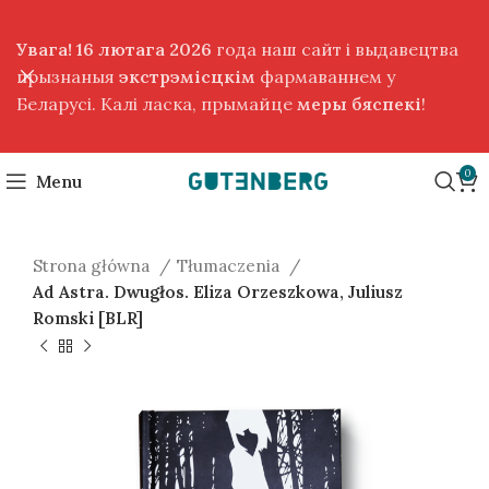
Увага! 16 лютага 2026
года наш сайт і выдавецтва
прызнаныя
экстрэмісцкім
фармаваннем у
Беларусі. Калі ласка, прымайце
меры бяспекі
!
0
Menu
Strona główna
Tłumaczenia
Ad Astra. Dwugłos. Eliza Orzeszkowa, Juliusz
Romski [BLR]