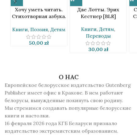
Хочу уметь читать.
Две Лотты. Эрих
С
Стихотворная азбука.
Кестнер [BLR]
С
Андрей Скурко [BLR]
Книги
,
Детям
,
Книги
,
Поэзия
,
Детям
Переводы
50,00
zł
30,00
zł
О НАС
Европейское белорусское издательство Gutenberg
Publisher имеет офис в Кракове. В нем работают
белорусы, вынужденные покинуть свою родину.
Мы стремимся создавать популярные белорусские
книги и настолки.
16 февраля 2026 года КГБ Беларуси признало
издательство экстремистским образованием.