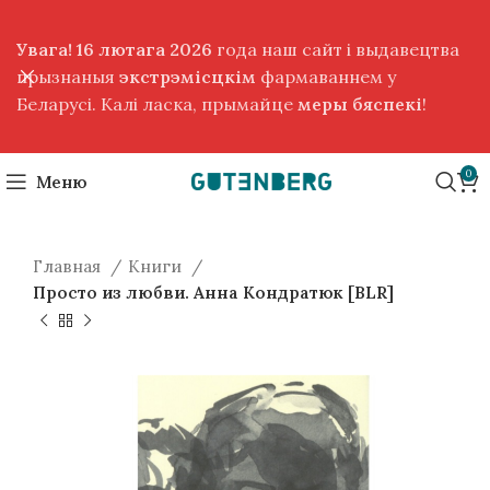
Увага! 16 лютага 2026
года наш сайт і выдавецтва
прызнаныя
экстрэмісцкім
фармаваннем у
Беларусі. Калі ласка, прымайце
меры бяспекі
!
0
Меню
Главная
Книги
Просто из любви. Анна Кондратюк [BLR]