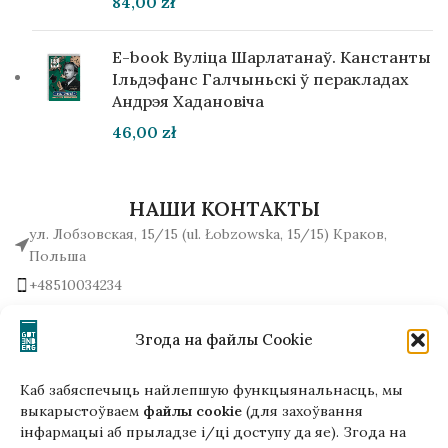
84,00
zł
E-book Вуліца Шарлатанаў. Канстанты
Ільдэфанс Галчыньскі ў перакладах
Андрэя Хадановіча
46,00
zł
НАШИ КОНТАКТЫ
ул. Лобзовская, 15/15 (ul. Łobzowska, 15/15) Краков,
Польша
+48510034234
office (на) gutenbergpublisher.eu
Написать нам!
Згода на файлы Cookie
Каб забяспечыць найлепшую функцыянальнасць, мы
выкарыстоўваем
файлы cookie
(для захоўвання
інфармацыі аб прыладзе і/ці доступу да яе). Згода на
Гэтая версія сайта створана