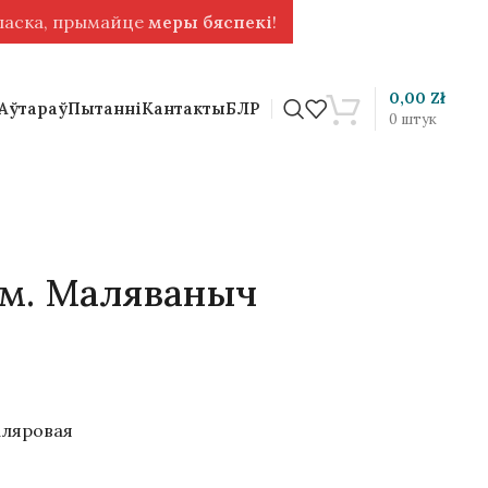
 ласка, прымайце
меры бяспекі
!
0,00
Zł
 Аўтараў
Пытанні
Кантакты
БЛР
0
штук
м. Маляваныч
каляровая