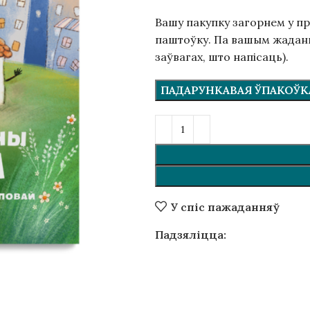
Вашу пакупку загорнем у п
паштоўку. Па вашым жаданні
заўвагах, што напісаць).
ПАДАРУНКАВАЯ ЎПАКОЎКА 
У спіс пажаданняў
Падзяліцца: