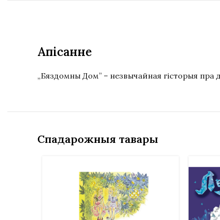
Апісанне
„Бяздомны Дом” – незвычайная гісторыя пра доб
Спадарожныя тавары