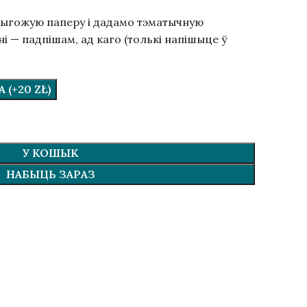
рыгожую паперу і дадамо тэматычную
 — падпішам, ад каго (толькі напішыце ў
(+20 ZŁ)
У КОШЫК
НАБЫЦЬ ЗАРАЗ