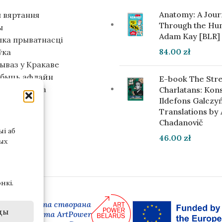
Anatomy: A Jou
 вяртання
Through the Hu
ы
Adam Kay [BLR]
ыка прыватнасці
84.00
zł
ўка
ываз у Кракаве
абыць афлайн
E-book The Stre
м інвестара
Charlatans: Kon
Ildefons Galczyń
Translations by
Chadanovič
і аб
46.00
zł
ых
нкі.
 версія сайта створана
ды
амках праекта ArtPower