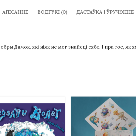
АПІСАННЕ
ВОДГУКІ (0)
ДАСТАЎКА І ЎРУЧЭННЕ
ры Дамок, які ніяк не мог знайсці сябе. І пра тое, як 