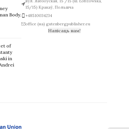
вул. Лабзоўская, 15 /15 (ul. Łobzowska,
15/15) Кракаў, Польшча
rney
man Body.
+48510034234
office (на) gutenbergpublisher.eu
Напісаць нам!
et of
stanty
ski in
 Andrei