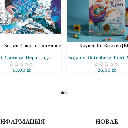
К
У КОШЫК
ы Волат. Сакрыс Тапеліюс
Хрушч. Ян Бжэхва [B
гі
,
Дзеткам
,
Пераклады
Выданнi Gutenberg
,
Кнігі
,
43,00
zł
26,00
zł
ІНФАРМАЦЫЯ
НОВАЕ