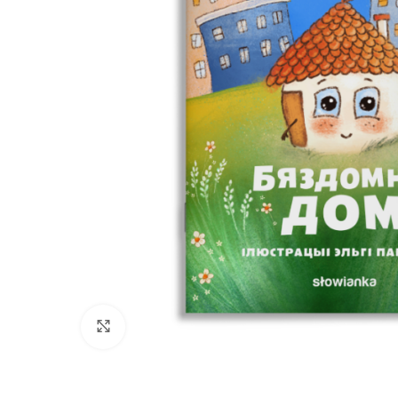
Націсніце, каб павялічыць