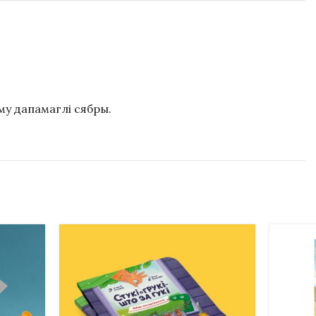
яму дапамаглі сябры.