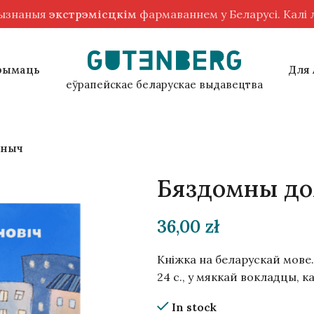
рызнаныя
экстрэмісцкім
фармаваннем у Беларусі. Калі
рымаць
Для
еўрапейскае беларускае выдавецтва
аныч
Бяздомны до
36,00
zł
Кніжка на беларускай мове.
24 с., у мяккай вокладцы, 
In stock