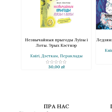
У КОШЫК
У КОШЫ
Незвычайныя прыгоды Луізы і
Ледзян
Лоты. Эрых Кэстнэр
Кні
Кнігі
,
Дзеткам
,
Пераклады
30,00
zł
ПРА НАС