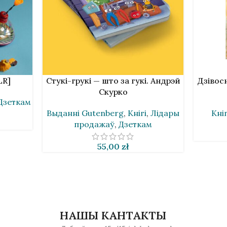
У КОШЫК
У КОШЫ
LR]
Стукі-грукі — што за гукі. Андрэй
Дзівос
Скурко
Дзеткам
Выданнi Gutenberg
,
Кнігі
,
Лідары
Кніг
продажаў
,
Дзеткам
55,00
zł
НАШЫ КАНТАКТЫ