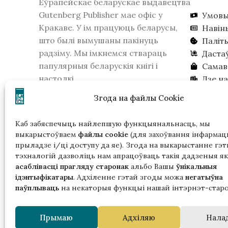
Еўрапейскае беларускае выдавецтва
Gutenberg Publisher мае офіс у
Умовы
Кракаве. У ім працуюць беларусы,
Навін
што былі вымушаны пакінуць
Паліт
радзiму. Мы імкнемся ствараць
Даста
папулярныя беларускія кнігі і
Самав
настолкі.
Дзе н
16 лютага 2026 года КДБ Беларусі
Шукае
Згода на файлы Cookie
прызнала выдавецтва экстрэмісцім
фармаваннем. Калі ласка, улічвайце
Каб забяспечыць найлепшую функцыянальнасць, мы
гэта, калі жывеце ў Беларусі.
выкарыстоўваем
файлы cookie
(для захоўвання інфармацы
прыладзе і/ці доступу да яе). Згода на выкарыстанне гэт
тэхналогій дазволіць нам апрацоўваць такія дадзеныя як
асаблівасці прагляду старонак
альбо Вашы
ўнікальныя
ідэнтыфікатары
. Адхіленне гэтай згоды можа
негатыўна
паўплываць
на некаторыя функцыі нашай інтэрнэт-старо
Гэтая
Прымаю
Адхіляю
Нала
ў р