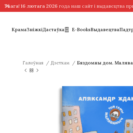
Увага! 16 лютага 2026
года наш сайт і выдавецтва п
Крама
Зніжкі
Дастаўка
E-Books
Выдавецтва
Падт
Галоўная
Дзеткам
Бяздомны дом. Маляв