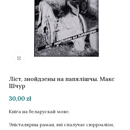
Націсніце, каб павялічыць
Ліст, знойдзены на папялішчы. Макс
Шчур
30,00
zł
Кніга на беларускай мове.
Эпісталярны раман, які спалучае сюррэалізм,