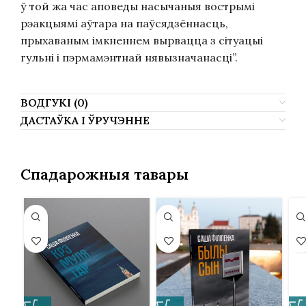
ў той жа час аповеды насычаныя вострымі
рэакцыямі аўтара на паўсядзённасць,
прыхаваным імкненнем вырвацца з сітуацыі
гульні і пэрмамэнтнай нявызначанасці”.
ВОДГУКІ (0)
ДАСТАЎКА І ЎРУЧЭННЕ
Спадарожныя тавары