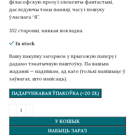
філасофскую прозу і элементы фантастыкі,
даследуючы тэмы памяці, часу і пошуку
ўласнага “Я”.
352 старонкі, мяккая вокладка.
In stock
Вашу пакупку загорнем у прыгожую паперу і
дадамо тэматычную паштоўку. Па вашым
жаданні — падпішам, ад каго (толькі напішыце ў
заўвагах, што напісаць).
ПАДАРУНКАВАЯ ЎПАКОЎКА (+20 ZŁ)
У КОШЫК
НАБЫЦЬ ЗАРАЗ