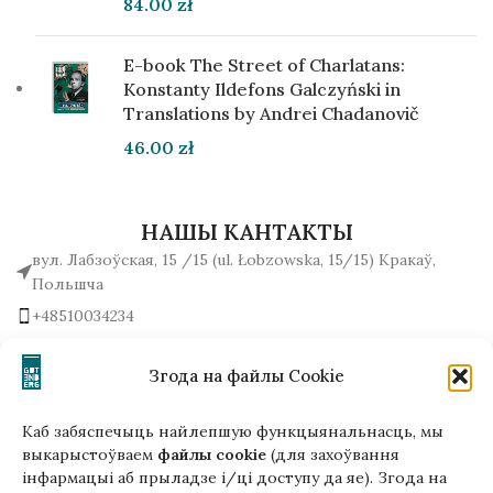
84.00
zł
E-book The Street of Charlatans:
Konstanty Ildefons Galczyński in
Translations by Andrei Chadanovič
46.00
zł
НАШЫ КАНТАКТЫ
вул. Лабзоўская, 15 /15 (ul. Łobzowska, 15/15) Кракаў,
Польшча
+48510034234
office (на) gutenbergpublisher.eu
Напісаць нам!
Згода на файлы Cookie
Каб забяспечыць найлепшую функцыянальнасць, мы
выкарыстоўваем
файлы cookie
(для захоўвання
інфармацыі аб прыладзе і/ці доступу да яе). Згода на
Гэтая версія сайта створана