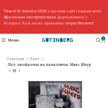
Увага! 16 лютага 2026
года наш сайт і выдавецтва
прызнаныя
экстрэмісцкім
фармаваннем у
Беларусі. Калі ласка, прымайце
меры бяспекі
!
0
Меню
Галоўная
Кнігі
Ліст, знойдзены на папялішчы. Макс Шчур