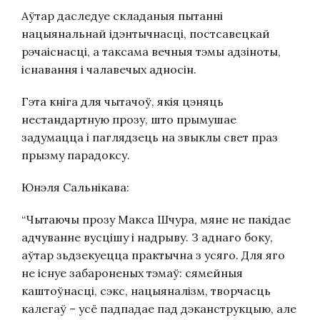
Аўтар даследуе складаныя пытанні
нацыянальнай ідэнтычнасці, постсавецкай
рэчаіснасці, а таксама вечныя тэмы адзіноты,
існавання і чалавечых адносін.
Гэта кніга для чытачоў, якія цэняць
нестандартную прозу, што прымушае
задумацца і паглядзець на звыклы свет праз
прызму парадоксу.
Юнэля Сальнікава:
“Чытаючы прозу Макса Шчура, мяне не пакідае
адчуванне вусцішу і надрыву. З аднаго боку,
аўтар зьдзекуецца практычна з усяго. Для яго
не існуе забароненых тэмаў: сямейныя
каштоўнасці, сэкс, нацыяналізм, творчасць
калегаў – усё падпадае пад дэканструкцыю, але