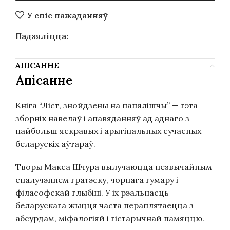
У спіс пажаданняў
Падзяліцца:
АПІСАННЕ
Апісанне
Кніга “Ліст, знойдзены на папялішчы” — гэта
зборнік навелаў і апавяданняў ад аднаго з
найбольш яскравых і арыгінальных сучасных
беларускіх аўтараў.
Творы Макса Шчура вылучаюцца незвычайным
спалучэннем гратэску, чорнага гумару і
філасофскай глыбіні. У іх рэальнасць
беларускага жыцця часта пераплятаецца з
абсурдам, міфалогіяй і гістарычнай памяццю.