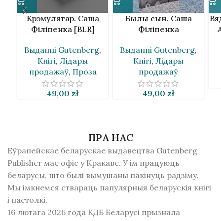
Крэмулятар. Саша
Былы сын. Саша
Вя
Філіпенка [BLR]
Філіпенка
Выданнi Gutenberg
,
Выданнi Gutenberg
,
Кнігі
,
Лідары
Кнігі
,
Лідары
продажаў
,
Проза
продажаў
49,00
zł
49,00
zł
ПРА НАС
Еўрапейскае беларускае выдавецтва Gutenberg
Publisher мае офіс у Кракаве. У ім працуюць
беларусы, што былі вымушаны пакінуць радзiму.
Мы імкнемся ствараць папулярныя беларускія кнігі
і настолкі.
16 лютага 2026 года КДБ Беларусі прызнала