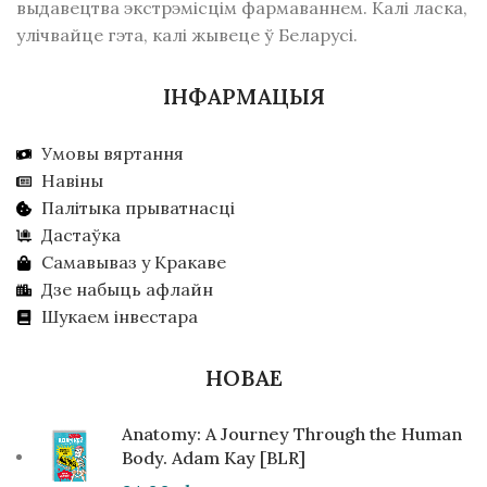
выдавецтва экстрэмісцім фармаваннем. Калі ласка,
улічвайце гэта, калі жывеце ў Беларусі.
ІНФАРМАЦЫЯ
Умовы вяртання
Навіны
Палітыка прыватнасці
Дастаўка
Самавываз у Кракаве
Дзе набыць афлайн
Шукаем інвестара
НОВАЕ
Anatomy: A Journey Through the Human
Body. Adam Kay [BLR]