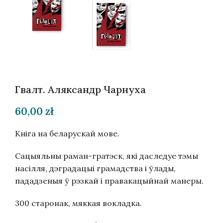
Гвалт. Аляксандр Чарнуха
60,00
zł
Кніга на беларускай мове.
Сацыяльны раман-гратэск, які даследуе тэмы
насілля, дэградацыі грамадства і ўлады,
пададзеныя ў рэзкай і правакацыйнай манеры.
300 старонак, мяккая вокладка.