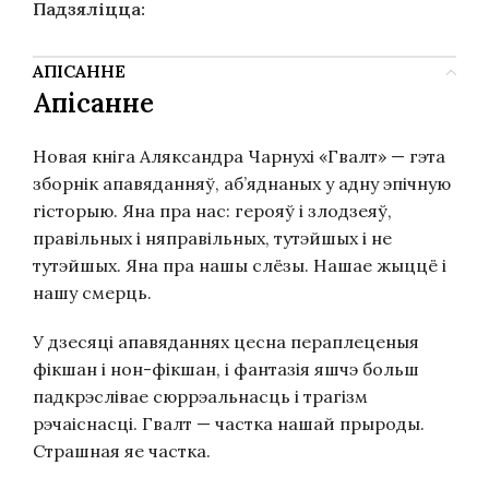
Падзяліцца:
АПІСАННЕ
Апісанне
Новая кніга Аляксандра Чарнухі «Гвалт» — гэта
зборнік апавяданняў, аб’яднаных у адну эпічную
гісторыю. Яна пра нас: герояў і злодзеяў,
правільных і няправільных, тутэйшых і не
тутэйшых. Яна пра нашы слёзы. Нашае жыццё і
нашу смерць.
У дзесяці апавяданнях цесна пераплеценыя
фікшан і нон-фікшан, і фантазія яшчэ больш
падкрэслівае сюррэальнасць і трагізм
рэчаіснасці. Гвалт — частка нашай прыроды.
Страшная яе частка.