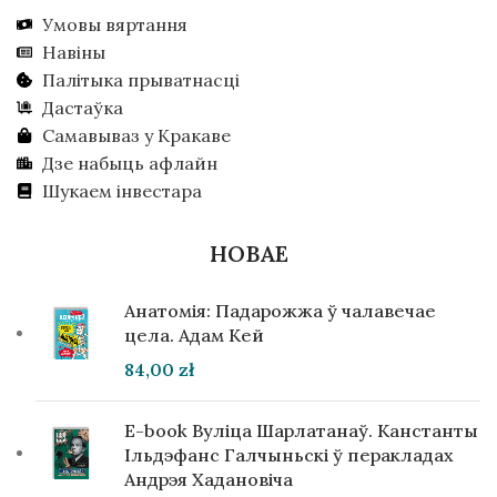
Умовы вяртання
Навіны
Палітыка прыватнасці
Дастаўка
Самавываз у Кракаве
Дзе набыць афлайн
Шукаем інвестара
НОВАЕ
Анатомія: Падарожжа ў чалавечае
цела. Адам Кей
84,00
zł
E-book Вуліца Шарлатанаў. Канстанты
Ільдэфанс Галчыньскі ў перакладах
Андрэя Хадановіча