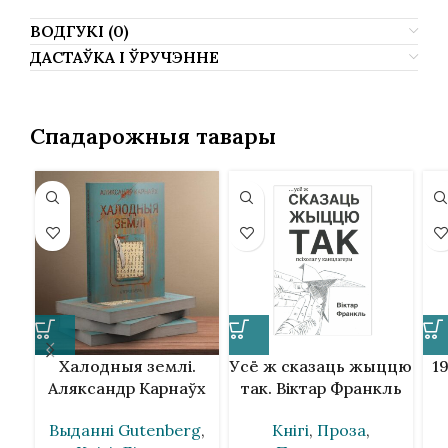
ВОДГУКІ (0)
ДАСТАЎКА І ЎРУЧЭННЕ
Спадарожныя тавары
Халодныя землі.
Усё ж сказаць жыццю
1
Аляксандр Карнаўх
так. Віктар Франкль
Выданнi Gutenberg
,
Кнігі
,
Проза
,