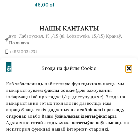
46,00
zł
НАШЫ КАНТАКТЫ
вул. Лабзоўская, 15 /15 (ul. Łobzowska, 15/15) Кракаў,
Польшча
+48510034234
office (на) gutenbergpublisher.eu
Напісаць нам!
Згода на файлы Cookie
Каб забяспечыць найлепшую функцыянальнасць, мы
выкарыстоўваем
файлы cookie
(для захоўвання
інфармацыі аб прыладзе і/ці доступу да яе). Згода на
Гэтая версія сайта створана
выкарыстанне гэтых тэхналогій дазволіць нам
ў рамках праекта ArtPower
апрацоўваць такія дадзеныя як
асаблівасці прагляду
з падтрымкай Еўрапейскага Саюзу
старонак
альбо Вашы
ўнікальныя ідэнтыфікатары
.
Адхіленне гэтай згоды можа
негатыўна паўплываць
на
некаторыя функцыі нашай інтэрнэт-старонкі.