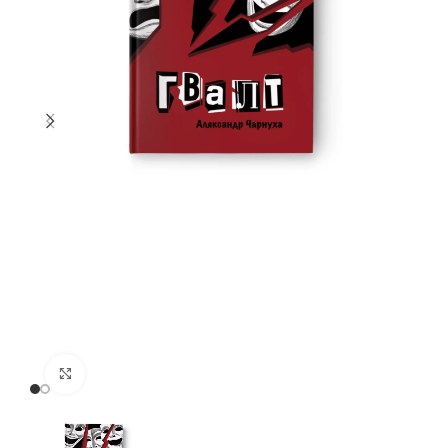
Націсніце, каб павялічыць