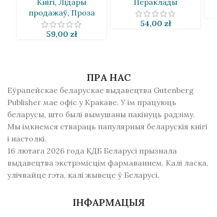
Кнігі
,
Лідары
Пераклады
продажаў
,
Проза
54,00
zł
59,00
zł
ПРА НАС
Еўрапейскае беларускае выдавецтва Gutenberg
Publisher мае офіс у Кракаве. У ім працуюць
беларусы, што былі вымушаны пакінуць радзiму.
Мы імкнемся ствараць папулярныя беларускія кнігі
і настолкі.
16 лютага 2026 года КДБ Беларусі прызнала
выдавецтва экстрэмісцім фармаваннем. Калі ласка,
улічвайце гэта, калі жывеце ў Беларусі.
ІНФАРМАЦЫЯ