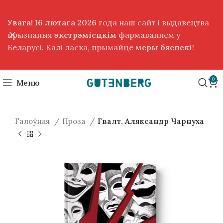
Увага! 16 лютага 2026
года наш сайт і выдавецтва
прызнаныя
экстрэмісцкім
фармаваннем у
Беларусі. Калі ласка, прымайце
меры бяспекі
!
0
Меню
Галоўная
Проза
Гвалт. Аляксандр Чарнуха