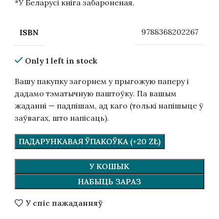
*У Беларусі кніга забароненая.
9788368202267
ISBN
Only 1 left in stock
Вашу пакупку загорнем у прыгожую паперу і
дадамо тэматычную паштоўку. Па вашым
жаданні — падпішам, ад каго (толькі напішыце ў
заўвагах, што напісаць).
ПАДАРУНКАВАЯ ЎПАКОЎКА (+20 ZŁ)
У КОШЫК
НАБЫЦЬ ЗАРАЗ
У спіс пажаданняў