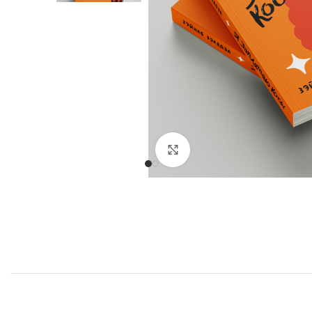
Націсніце, каб павялі