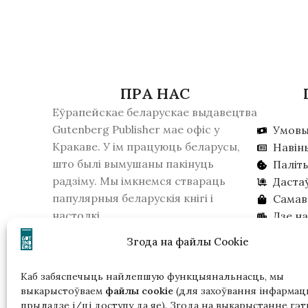
ПРА НАС
Еўрапейскае беларускае выдавецтва
Gutenberg Publisher мае офіс у
Умовы
Кракаве. У ім працуюць беларусы,
Навін
што былі вымушаны пакінуць
Паліт
радзiму. Мы імкнемся ствараць
Даста
папулярныя беларускія кнігі і
Самав
настолкі.
Дзе н
16 лютага 2026 года КДБ Беларусі
Шукае
Згода на файлы Cookie
прызнала выдавецтва экстрэмісцім
фармаваннем. Калі ласка, улічвайце
Каб забяспечыць найлепшую функцыянальнасць, мы
гэта, калі жывеце ў Беларусі.
выкарыстоўваем
файлы cookie
(для захоўвання інфармацы
прыладзе і/ці доступу да яе). Згода на выкарыстанне гэт