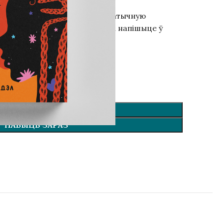
рыгожую паперу і дадамо тэматычную
 — падпішам, ад каго (толькі напішыце ў
(+20 ZŁ)
У КОШЫК
НАБЫЦЬ ЗАРАЗ