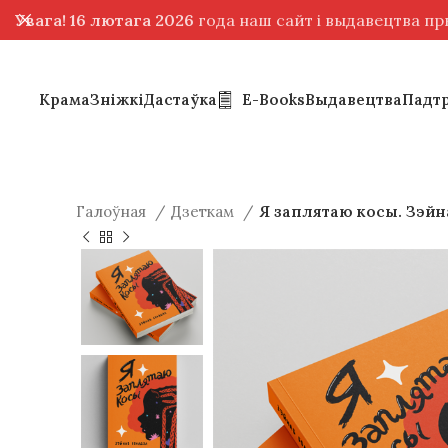
Увага! 16 лютага 2026
года наш сайт і выдавецтва п
Крама
Зніжкі
Дастаўка
E-Books
Выдавецтва
Падт
Галоўная
Дзеткам
Я заплятаю косы. Зэйн