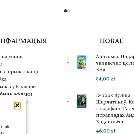
ІНФАРМАЦЫЯ
НОВАЕ
Анатомія: Пад
 вяртання
чалавечае цела
ы
Кей
ыка прыватнасці
84,00
zł
ўка
ываз у Кракаве
абыць афлайн
E-book Вуліца
м інвестара
Шарлатанаў. К
Ільдэфанс Галч
перакладах Ан
Хадановіча
і аб
46,00
zł
ых