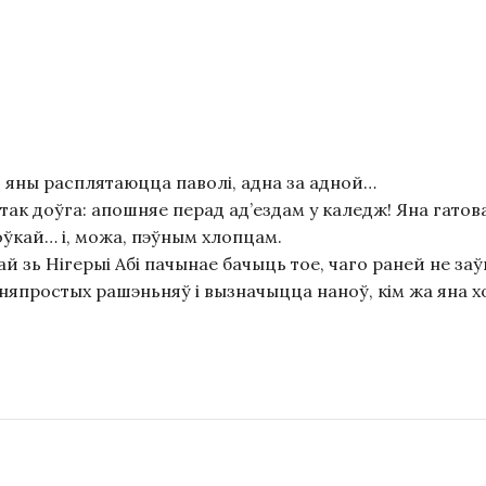
і: яны расплятаюцца паволі, адна за адной…
 так доўга: апошняе перад ад’ездам у каледж! Яна гато
оўкай… і, можа, пэўным хлопцам.
й зь Нігерыі Абі пачынае бачыць тое, чаго раней не з
 няпростых рашэньняў і вызначыцца наноў, кім жа яна 