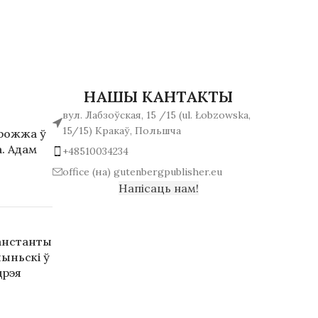
НАШЫ КАНТАКТЫ
вул. Лабзоўская, 15 /15 (ul. Łobzowska,
15/15) Кракаў, Польшча
арожжа ў
. Адам
+48510034234
office (на) gutenbergpublisher.eu
Напісаць нам!
анстанты
ыньскі ў
дрэя