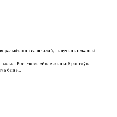
вая разьвітацца са школай, вывучыць некалькі
аўважала. Вось-вось ейнае жыцьцё раптоўна
хоча быць…