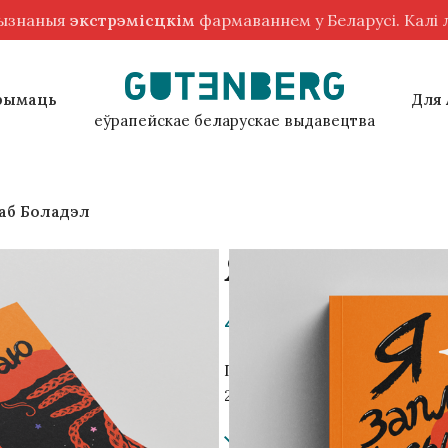
рызнаныя
экстрэмісцкім
фармаваннем у Беларусі. Калі
рымаць
Для
еўрапейскае беларускае выдавецтва
аб Боладэл
Я заплятаю к
49,00
zł
Пераклад на беларускую м
223 с., мяккая вокладка
In stock