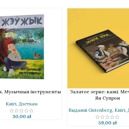
К
У КОШЫК
. Музычныя інструменты
Залатое зерне: казкі. М
Ян Супрон
Кнігі
,
Дзеткам
Выданнi Gutenberg
,
Кнігі
,
30,00
zł
59,00
zł