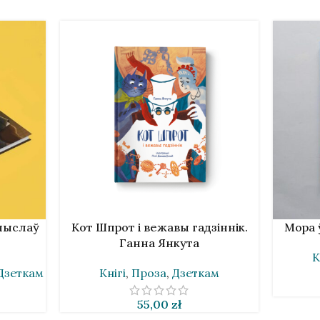
У КОШЫК
У КОШЫ
ечыслаў
Кот Шпрот і вежавы гадзіннік.
Мора 
Ганна Янкута
К
Дзеткам
Кнігі
,
Проза
,
Дзеткам
55,00
zł