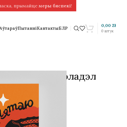
 ласка, прымайце
меры бяспекі
!
0,00
Zł
 Аўтараў
Пытанні
Кантакты
БЛР
0
штук
осы. Зэйнаб Боладэл
ову Марыны Дзергачовай