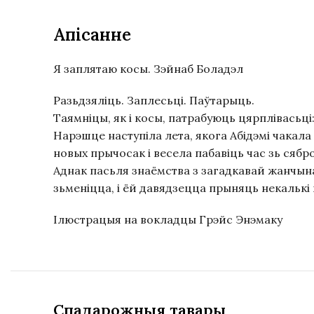
Апісанне
Я заплятаю косы. Зэйнаб Боладэл
Разьдзяліць. Заплесьці. Паўтарыць.
Таямніцы, як і косы, патрабуюць цярплівасьц
Нарэшце наступіла лета, якога Абідэмі чакала
новых прычосак і весела пабавіць час зь сябр
Аднак пасьля знаёмства з загадкавай жанчына
зьменіцца, і ёй давядзецца прыняць некалькі
Ілюстрацыя на вокладцы Грэйс Энэмаку
Спадарожныя тавары