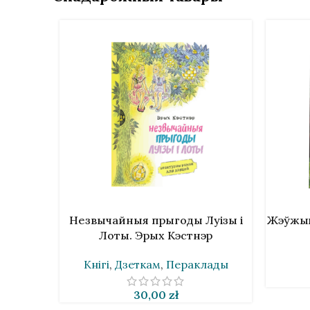
У КОШЫК
У КОШЫ
Незвычайныя прыгоды Луізы і
Жэўжык
Лоты. Эрых Кэстнэр
Кнігі
,
Дзеткам
,
Пераклады
30,00
zł