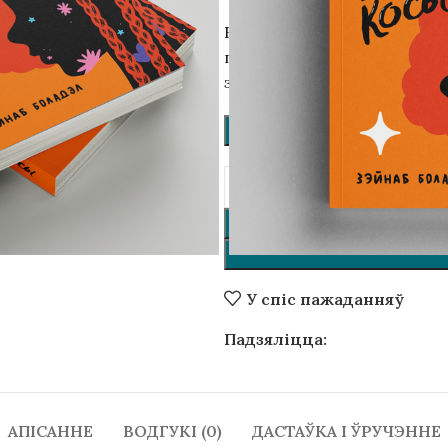
Вашу пакупку загорнем у п
паштоўку. Па вашым жаданні
заўвагах, што напісаць).
ПАДАРУНКАВАЯ ЎПАКОЎКА 
чыць
У спіс пажаданняў
Падзяліцца:
АПІСАННЕ
ВОДГУКІ (0)
ДАСТАЎКА І ЎРУЧЭННЕ