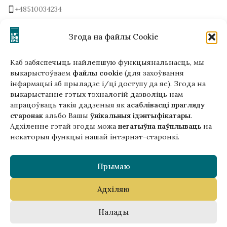
+48510034234
office (at) gutenbergpublisher.eu
Write to us!
Згода на файлы Cookie
Каб забяспечыць найлепшую функцыянальнасць, мы
выкарыстоўваем
файлы cookie
(для захоўвання
інфармацыі аб прыладзе і/ці доступу да яе). Згода на
Гэтая версія сайта створана
выкарыстанне гэтых тэхналогій дазволіць нам
ў рамках праекта ArtPower
апрацоўваць такія дадзеныя як
асаблівасці прагляду
з падтрымкай Еўрапейскага Саюзу
старонак
альбо Вашы
ўнікальныя ідэнтыфікатары
.
Адхіленне гэтай згоды можа
негатыўна паўплываць
на
некаторыя функцыі нашай інтэрнэт-старонкі.
Прымаю
Адхіляю
Copyright © 2025 Gutenberg Publisher Sp. z o.o.
Налады