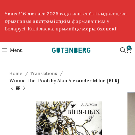
Увага! 16 лютага 2026
года наш сайт і выдавецтва
прызнаныя
экстрэмісцкім
фармаваннем у
Беларусі. Калі ласка, прымайце
меры бяспекі
!
0
Menu
Home
Translations
Winnie-the-Pooh by Alan Alexander Milne [BLR]