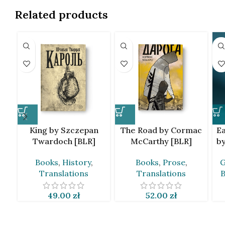
Related products
King by Szczepan
The Road by Cormac
Ea
Twardoch [BLR]
McCarthy [BLR]
by
Books
,
History
,
Books
,
Prose
,
G
Translations
Translations
49.00
zł
52.00
zł