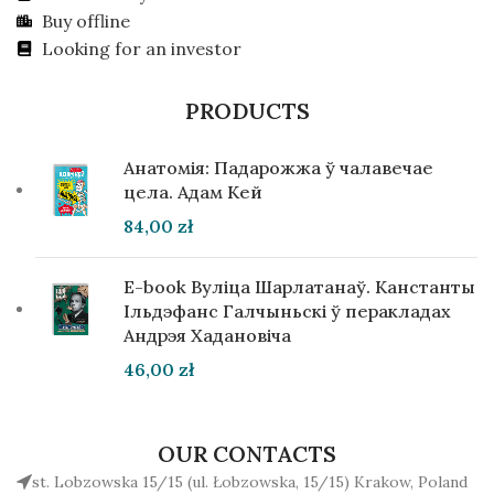
Buy offline
Looking for an investor
PRODUCTS
Анатомія: Падарожжа ў чалавечае
цела. Адам Кей
84,00
zł
E-book Вуліца Шарлатанаў. Канстанты
Ільдэфанс Галчыньскі ў перакладах
Андрэя Хадановіча
46,00
zł
OUR CONTACTS
st. Lobzowska 15/15 (ul. Łobzowska, 15/15) Krakow, Poland