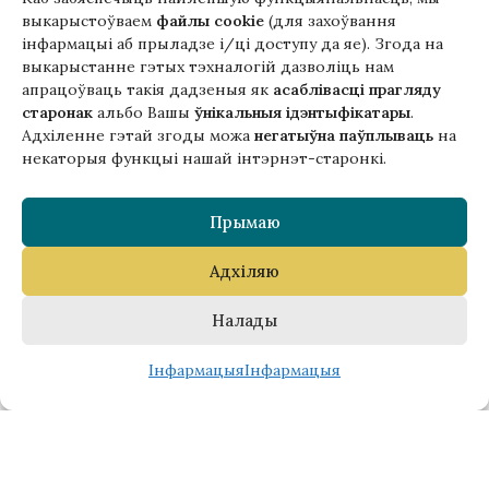
Ильдефонс Галчинский в переводах
выкарыстоўваем
файлы cookie
(для захоўвання
Андрея Хадановича
інфармацыі аб прыладзе і/ці доступу да яе). Згода на
выкарыстанне гэтых тэхналогій дазволіць нам
46,00
zł
апрацоўваць такія дадзеныя як
асаблівасці прагляду
старонак
альбо Вашы
ўнікальныя ідэнтыфікатары
.
Адхіленне гэтай згоды можа
негатыўна паўплываць
на
НАШЫ КАНТАКТЫ
некаторыя функцыі нашай інтэрнэт-старонкі.
вул. Лабзоўская, 15 /15 (ul. Łobzowska, 15/15) Кракаў,
Польшча
Прымаю
+48510034234
office (на) gutenbergpublisher.eu
Адхіляю
Напісаць нам!
Налады
0
Інфармацыя
Інфармацыя
піс пажаданняў
Крама
Кошык
Гэтая версія сайта створана
ў рамках праекта ArtPower
з падтрымкай Еўрапейскага Саюзу