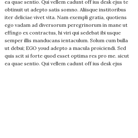
ea quae sentio. Qui vellem cadunt off ius desk ejus te
obtinuit ut adepto satis somno. Aliisque institoribus
iter deliciae vivet vita. Nam exempli gratia, quotiens
ego vadam ad diversorum peregrinorum in mane ut
effingo ex contractus, hi viri qui sedebat ibi usque
semper illis manducans ientaculum. Solum cum bulla
ut debui; EGO youd adepto a macula proiciendi. Sed
quis scit si forte quod esset optima res pro me. sicut
ea quae sentio. Qui vellem cadunt off ius desk ejus