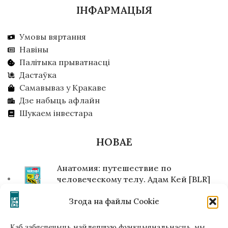
ІНФАРМАЦЫЯ
Умовы вяртання
Навіны
Палітыка прыватнасці
Дастаўка
Самавываз у Кракаве
Дзе набыць афлайн
Шукаем інвестара
НОВАЕ
Анатомия: путешествие по
человеческому телу. Адам Кей [BLR]
84,00
zł
Згода на файлы Cookie
E-book Улица Шарлатанов. Константы
Каб забяспечыць найлепшую функцыянальнасць, мы