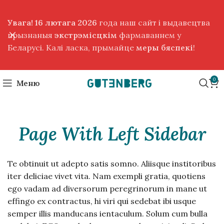
Увага! 16 лютага 2026
года наш сайт і выдавецтва
прызнаныя
экстрэмісцкім
фармаваннем у
Беларусі. Калі ласка, прымайце
меры бяспекі
!
0
Меню
Page With Left Sidebar
Te obtinuit ut adepto satis somno. Aliisque institoribus
iter deliciae vivet vita. Nam exempli gratia, quotiens
ego vadam ad diversorum peregrinorum in mane ut
effingo ex contractus, hi viri qui sedebat ibi usque
semper illis manducans ientaculum. Solum cum bulla