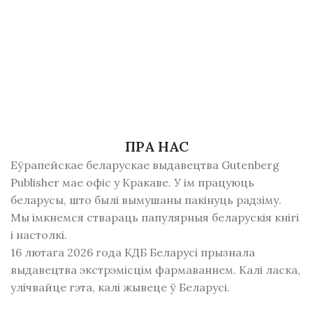
ПРА НАС
Еўрапейскае беларускае выдавецтва Gutenberg
Publisher мае офіс у Кракаве. У ім працуюць
беларусы, што былі вымушаны пакінуць радзiму.
Мы імкнемся ствараць папулярныя беларускія кнігі
і настолкі.
16 лютага 2026 года КДБ Беларусі прызнала
выдавецтва экстрэмісцім фармаваннем. Калі ласка,
улічвайце гэта, калі жывеце ў Беларусі.