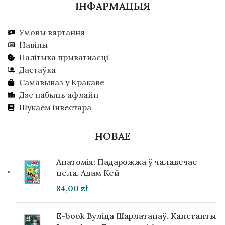
ІНФАРМАЦЫЯ
Умовы вяртання
Навіны
Палітыка прыватнасці
Дастаўка
Самавываз у Кракаве
Дзе набыць афлайн
Шукаем інвестара
НОВАЕ
Анатомія: Падарожжа ў чалавечае
цела. Адам Кей
84,00
zł
E-book Вуліца Шарлатанаў. Канстанты