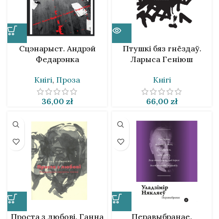
Сцэнарыст. Андрэй
Птушкі бяз гнёздаў.
Федарэнка
Ларыса Геніюш
Кнігі
,
Проза
Кнігі
36,00
zł
66,00
zł
Проста з любові. Ганна
Перавыбранае.