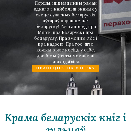
Першы, iнiцыацыйны раман
аднаго з найбольш знаных у
свеце сучасных беларускiх
аўтараў нарэшце па-
беларуску! Гэта аповед пра
Мiнск, пра Беларусь i пра
беларусаў. Пра зменны лёс i
пра надзею. Пра тое, што
кожны з нас носiць у сабе,
дзе б мы ў гэты момант нi
знаходзiлiся.
ПРАЙСЦIСЯ ПА МIНСКУ
Крама беларускiх кнiг i
гульняў