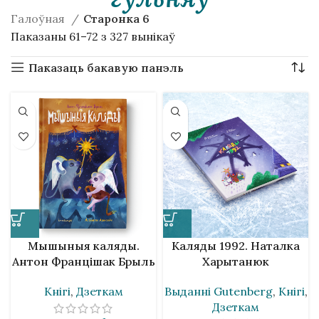
Галоўная
Старонка 6
Паказаны 61–72 з 327 вынікаў
Паказаць бакавую панэль
Мышыныя каляды.
Каляды 1992. Наталка
Антон Францішак Брыль
Харытанюк
Кнігі
,
Дзеткам
Выданнi Gutenberg
,
Кнігі
,
Дзеткам