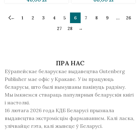
←
1
2
3
4
5
6
7
8
9
…
26
27
28
→
ПРА НАС
Еўрапейскае беларускае выдавецтва Gutenberg
Publisher мае офіс у Кракаве. У ім працуюць
беларусы, што былі вымушаны пакінуць радзiму.
Мы імкнемся ствараць папулярныя беларускія кнігі
і настолкі.
16 лютага 2026 года КДБ Беларусі прызнала
выдавецтва экстрэмісцім фармаваннем. Калі ласка,
улічвайце гэта, калі жывеце ў Беларусі.