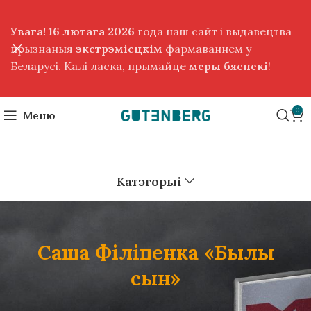
Увага! 16 лютага 2026
года наш сайт і выдавецтва
прызнаныя
экстрэмісцкім
фармаваннем у
Беларусі. Калі ласка, прымайце
меры бяспекі
!
0
Меню
Катэгорыі
Саша Фiлiпенка «Былы
сын»