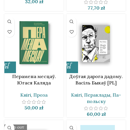
32,00
zł
77,70
zł
Перамена месцаў.
Доўгая дарога дадому.
Югася Каляда
Васіль Быкаў [PL]
Кнігі
,
Проза
Кнігі
,
Пераклады
,
Па-
польску
50,00
zł
60,00
zł
SOLD OUT