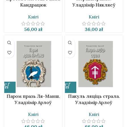
Кандрацюк
Уладзімір Някляеў
Кнігі
Кнігі
56,00
zł
36,00
zł
Паром празь Ля-Манш.
Пакуль ляціць страла.
Уладзімір Арлоў
Уладзімір Арлоў
Кнігі
Кнігі
46,00
zł
66,00
zł