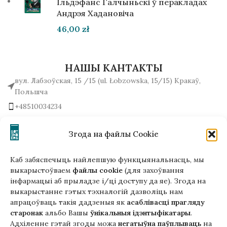
Ільдэфанс Галчыньскі ў перакладах
Андрэя Хадановіча
46,00
zł
НАШЫ КАНТАКТЫ
вул. Лабзоўская, 15 /15 (ul. Łobzowska, 15/15) Кракаў,
Польшча
+48510034234
office (на) gutenbergpublisher.eu
Напісаць нам!
Згода на файлы Cookie
Каб забяспечыць найлепшую функцыянальнасць, мы
выкарыстоўваем
файлы cookie
(для захоўвання
інфармацыі аб прыладзе і/ці доступу да яе). Згода на
Гэтая версія сайта створана
выкарыстанне гэтых тэхналогій дазволіць нам
ў рамках праекта ArtPower
апрацоўваць такія дадзеныя як
асаблівасці прагляду
з падтрымкай Еўрапейскага Саюзу
старонак
альбо Вашы
ўнікальныя ідэнтыфікатары
.
Адхіленне гэтай згоды можа
негатыўна паўплываць
на