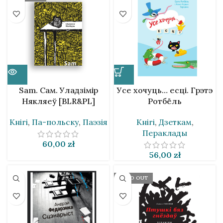
Sam. Сам. Уладзімір
Усе хочуць… есці. Грэтэ
Някляеў [BLR&PL]
Ротбёль
Кнігі
,
Па-польску
,
Паэзія
Кнігі
,
Дзеткам
,
Пераклады
60,00
zł
56,00
zł
SOLD OUT