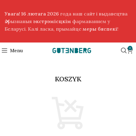
Увага! 16 лютага 2026
года наш сайт і выдавецтва
прызнаныя
экстрэмісцкім
фармаваннем у
Беларусі. Калі ласка, прымайце
меры бяспекі
!
0
Menu
KOSZYK