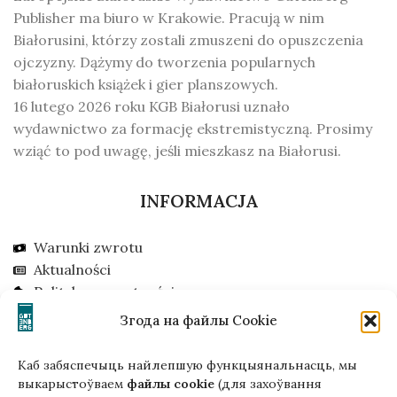
Publisher ma biuro w Krakowie. Pracują w nim
Białorusini, którzy zostali zmuszeni do opuszczenia
ojczyzny. Dążymy do tworzenia popularnych
białoruskich książek i gier planszowych.
16 lutego 2026 roku KGB Białorusi uznało
wydawnictwo za formację ekstremistyczną. Prosimy
wziąć to pod uwagę, jeśli mieszkasz na Białorusi.
INFORMACJA
Warunki zwrotu
Aktualności
Polityka prywatności
Dostawa
Згода на файлы Cookie
Odbiór w Krakowie
Gdzie kupić offline
Каб забяспечыць найлепшую функцыянальнасць, мы
Szukam inwestora
выкарыстоўваем
файлы cookie
(для захоўвання