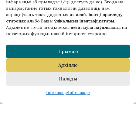
інфармацыі аб прыладзе і/ці доступу да яе). Згода на
выкарыстанне гэтых тэхналогій дазволіць нам
TOWARY
апрацоўваць такія дадзеныя як
асаблівасці прагляду
старонак
альбо Вашы
ўнікальныя ідэнтыфікатары
.
Анатомія: Падарожжа ў чалавечае
Адхіленне гэтай згоды можа
негатыўна паўплываць
на
цела. Адам Кей
некаторыя функцыі нашай інтэрнэт-старонкі.
84,00
zł
Прымаю
E-book Вуліца Шарлатанаў. Канстанты
Адхіляю
Ільдэфанс Галчыньскі ў перакладах
Андрэя Хадановіча
Налады
46,00
zł
0
Informacje
Informacje
Sklep
Lista życzeń
Koszyk
NASZE KONTAKTY
ul. Łobzowska, 15/15 Kraków, Polska
+48510034234
office (na) gutenbergpublisher.eu