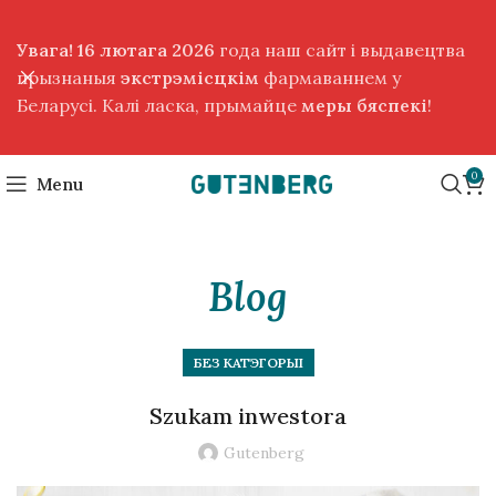
Увага! 16 лютага 2026
года наш сайт і выдавецтва
прызнаныя
экстрэмісцкім
фармаваннем у
Беларусі. Калі ласка, прымайце
меры бяспекі
!
0
Menu
Blog
БЕЗ КАТЭГОРЫІ
Szukam inwestora
Gutenberg