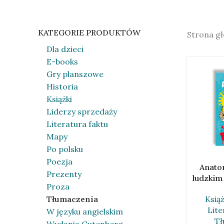
KATEGORIE PRODUKTÓW
Strona g
Dla dzieci
E-books
Gry planszowe
Historia
Książki
Liderzy sprzedaży
Literatura faktu
Mapy
Po polsku
Poezja
DODAJ DO
Anato
Prezenty
ludzkim
Proza
Tłumaczenia
Książ
Lite
W języku angielskim
Tł