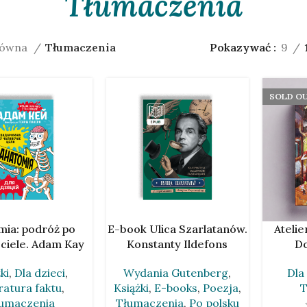
Tłumaczenia
łówna
Tłumaczenia
Pokazywać
9
SOLD O
 KOSZYKA
DODAJ DO KOSZYKA
DOWIEDZ 
mia: podróż po
E-book Ulica Szarlatanów.
Atelie
 ciele. Adam Kay
Konstanty Ildefons
Do
[BLR]
Galczyński w
Dla
ki
,
Dla dzieci
,
Wydania Gutenberg
,
tłumaczeniach Andreja
T
ratura faktu
,
Książki
,
E-books
,
Poezja
,
Chadanowicza
umaczenia
Tłumaczenia
,
Po polsku