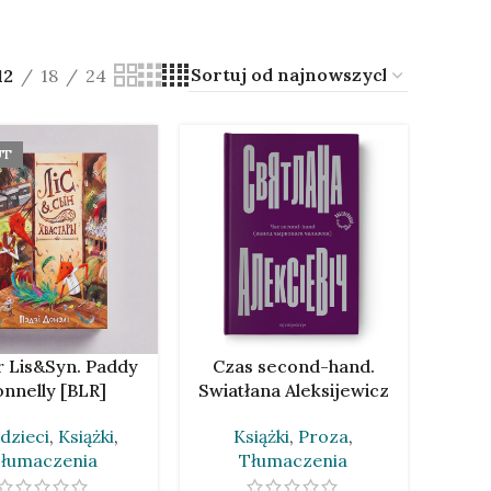
12
18
24
UT
SIĘ WIĘCEJ
DODAJ DO KOSZYKA
r Lis&Syn. Paddy
Czas second-hand.
nnelly [BLR]
Swiatłana Aleksijewicz
[BLR]
 dzieci
,
Książki
,
Książki
,
Proza
,
łumaczenia
Tłumaczenia