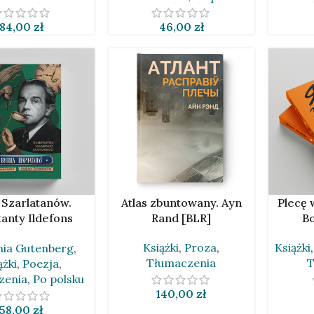
84,00
zł
46,00
zł
 KOSZYKA
DODAJ DO KOSZYKA
DODAJ D
 Szarlatanów.
Atlas zbuntowany. Ayn
Plecę 
anty Ildefons
Rand [BLR]
Bo
lczyński w
Książki
,
Proza
,
Książki
ia Gutenberg
,
zeniach Andreja
Tłumaczenia
T
ążki
,
Poezja
,
adanowicza
zenia
,
Po polsku
140,00
zł
58,00
zł