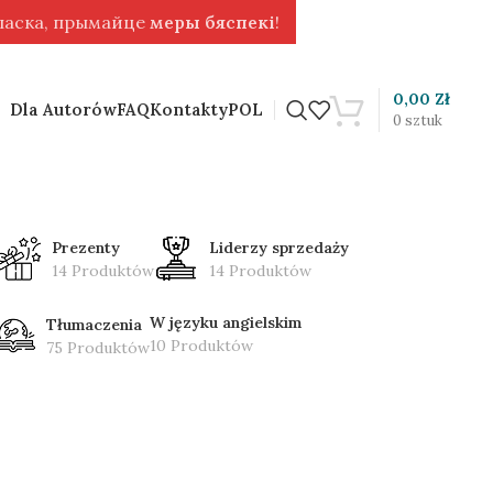
 ласка, прымайце
меры бяспекі
!
0,00
Zł
Dla Autorów
FAQ
Kontakty
POL
0
sztuk
Prezenty
Liderzy sprzedaży
14 Produktów
14 Produktów
W języku angielskim
Tłumaczenia
10 Produktów
75 Produktów