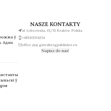
NASZE KONTAKTY
ul. Łobzowska, 15/15 Kraków, Polska
арожжа ў
+48510034234
. Адам
office (na) gutenbergpublisher.eu
Napisz do nas!
анстанты
ыньскі ў
дрэя