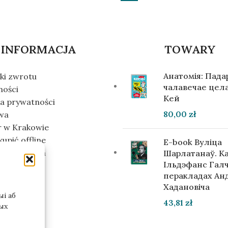
INFORMACJA
TOWARY
Анатомія: Пад
ki zwrotu
чалавечае цела
ności
Кей
ka prywatności
80,00
zł
wa
r w Krakowie
kupić offline
E-book Вуліца
m inwestora
Шарлатанаў. К
Ільдэфанс Галч
перакладах Ан
Хадановіча
і аб
43,81
zł
ых