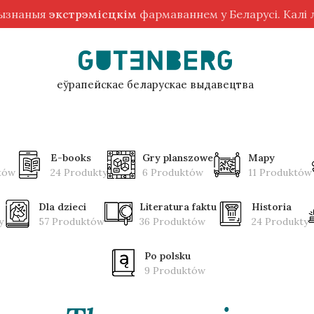
рызнаныя
экстрэмісцкім
фармаваннем у Беларусі. Калі
еўрапейскае беларускае выдавецтва
E-books
Gry planszowe
Mapy
tów
24 Produkty
6 Produktów
11 Produktów
Dla dzieci
Literatura faktu
Historia
y
57 Produktów
36 Produktów
24 Produkty
Po polsku
9 Produktów