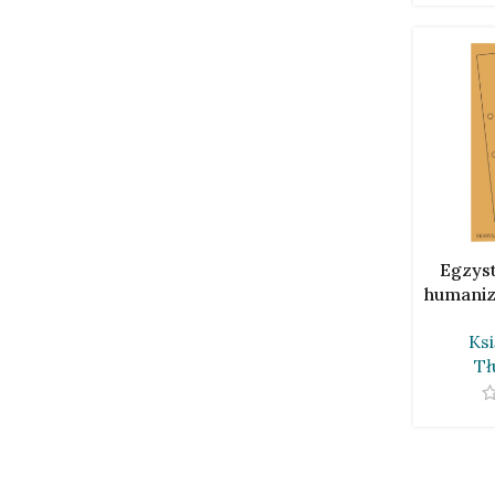
DODAJ DO
Egzyst
humaniz
Sa
Ksi
Tł