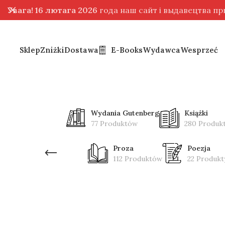
Увага! 16 лютага 2026
года наш сайт і выдавецтва п
Sklep
Zniżki
Dostawa
E-Books
Wydawca
Wesprzeć
Wydania Gutenberg
Książki
77 Produktów
280 Produk
Proza
Poezja
112 Produktów
22 Produkt