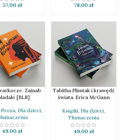
57,00
zł
78,00
zł
O KOSZYKA
DODAJ DO KOSZYKA
warkocze. Zainab
Tabitha Plimtak i krawędź
ladale [BLR]
świata. Erica McGann
[BLR].
,
Proza
,
Dla dzieci
,
Książki
,
Dla dzieci
,
łumaczenia
Tłumaczenia
49,00
zł
49,00
zł