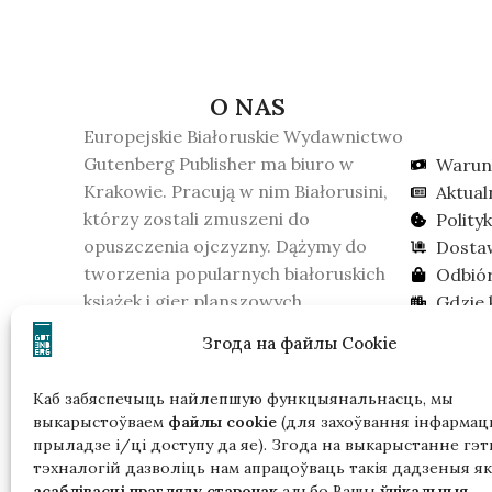
O NAS
Europejskie Białoruskie Wydawnictwo
Gutenberg Publisher ma biuro w
Warun
Krakowie. Pracują w nim Białorusini,
Aktual
którzy zostali zmuszeni do
Polity
opuszczenia ojczyzny. Dążymy do
Dosta
tworzenia popularnych białoruskich
Odbió
książek i gier planszowych.
Gdzie 
16 lutego 2026 roku KGB Białorusi
Szuka
Згода на файлы Cookie
uznało wydawnictwo za formację
ekstremistyczną. Prosimy wziąć to
Каб забяспечыць найлепшую функцыянальнасць, мы
pod uwagę, jeśli mieszkasz na
выкарыстоўваем
файлы cookie
(для захоўвання інфармацы
Białorusi.
прыладзе і/ці доступу да яе). Згода на выкарыстанне гэт
тэхналогій дазволіць нам апрацоўваць такія дадзеныя як
асаблівасці прагляду старонак
альбо Вашы
ўнікальныя