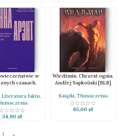
O KOSZYKA
DODAJ DO KOSZYKA
owieczeństwie w
Wiedźmin. Chrzest ognia.
znych czasach.
Andžej Sapkoŭski [BLR]
na Arent [BLR]
Książki
,
Tłumaczenia
,
Literatura faktu
,
łumaczenia
65,00
zł
54,90
zł
7
→