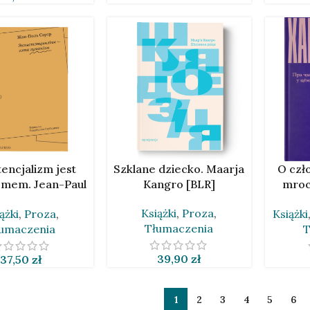
 KOSZYKA
DODAJ DO KOSZYKA
DODAJ D
encjalizm jest
Szklane dziecko. Maarja
O czł
mem. Jean-Paul
Kangro [BLR]
mroc
rtre [BLR]
Chan
Książki
,
Proza
,
ążki
,
Proza
,
Książki
Tłumaczenia
umaczenia
T
39,90
zł
37,50
zł
1
2
3
4
5
6