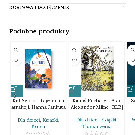
DOSTAWA I DORĘCZENIE
Podobne produkty
Kot Szprot i tajemnica
Kubuś Puchatek. Alan
S
atrakcji. Hanna Jankuta
Alexander Milne [BLR]
[BLR]
Dla dzieci
,
Książki
,
W
Dla dzieci
,
Książki
,
Tłumaczenia
Proza