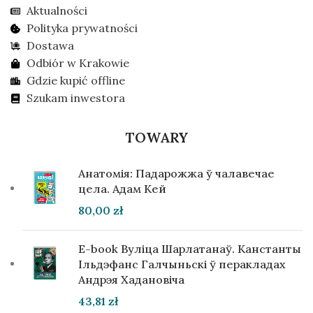
Aktualności
Polityka prywatności
Dostawa
Odbiór w Krakowie
Gdzie kupić offline
Szukam inwestora
TOWARY
Анатомія: Падарожжа ў чалавечае
цела. Адам Кей
80,00
zł
E-book Вуліца Шарлатанаў. Канстанты
Ільдэфанс Галчыньскі ў перакладах
Андрэя Хадановіча
43,81
zł