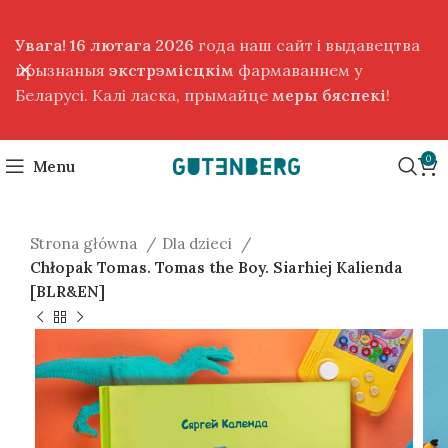
Увага! 16 лютага 2026
года наш сайт і выдавецтва
прызнаныя
экстрэмісцкім
фармаваннем у
Беларусі. Калі ласка, прымайце
меры бяспекі
!
0
Menu
Strona główna
Dla dzieci
Chłopak Tomas. Tomas the Boy. Siarhiej Kalienda
[BLR&EN]