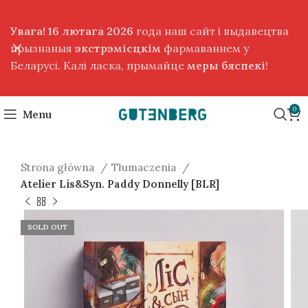
Увага! 16 лютага 2026
года наш сайт і выдавецтва
прызнаныя
экстрэмісцкім
фармаваннем у
Беларусі. Калі ласка, прымайце
меры бяспекі
!
0
Menu
Strona główna
Tłumaczenia
Atelier Lis&Syn. Paddy Donnelly [BLR]
SOLD OUT