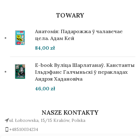
TOWARY
Анатомія: Падарожжа ў чалавечае
цела. Адам Кей
84,00
zł
E-book Вуліца Шарлатанаў. Канстанты
Ільдэфанс Галчыньскі ў перакладах
Андрэя Хадановіча
46,00
zł
NASZE KONTAKTY
ul. Łobzowska, 15/15 Kraków, Polska
+48510034234
office (na) gutenbergpublisher.eu