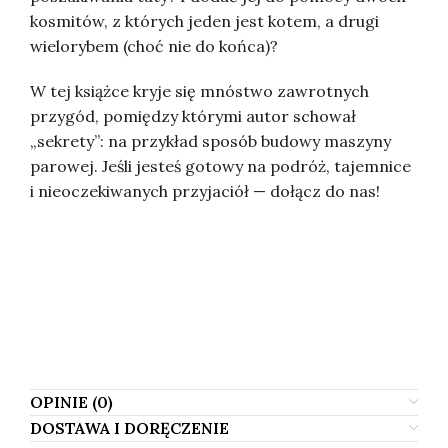
kosmitów, z których jeden jest kotem, a drugi
wielorybem (choć nie do końca)?
W tej książce kryje się mnóstwo zawrotnych
przygód, pomiędzy którymi autor schował
„sekrety”: na przykład sposób budowy maszyny
parowej. Jeśli jesteś gotowy na podróż, tajemnice
i nieoczekiwanych przyjaciół — dołącz do nas!
Валянцін Вяркееў, Walancin Viarkiejeŭ, Валентин
Веркеев, Valiantsin Viarkieyeu, Valentin Verkeev,
Valiantsin Vyarkeyeu, Valiancin Viarkiejeu,
Walancin Wiarkiejeu, Walancin Wiarkiejeŭ,
Walentyn Wierkiejew, Walancin Viarkieyeu
OPINIE (0)
DOSTAWA I DORĘCZENIE