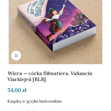
Kliknij, aby powiększyć
Wiera — córka flibustiera. Valiancin
Viarkiejeŭ [BLR]
54,00
zł
Książka w języku białoruskim.