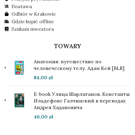
Dostawa
Odbiór w Krakowie
Gdzie kupić offline
Szukam inwestora
TOWARY
Анатомия: путешествие по
человеческому телу. Адам Кей [BLR]
84,00
zł
E-book Улица Шарлатанов. Константы
Ильдефонс Галчинский в переводах
Андрея Хадановича
46,00
zł