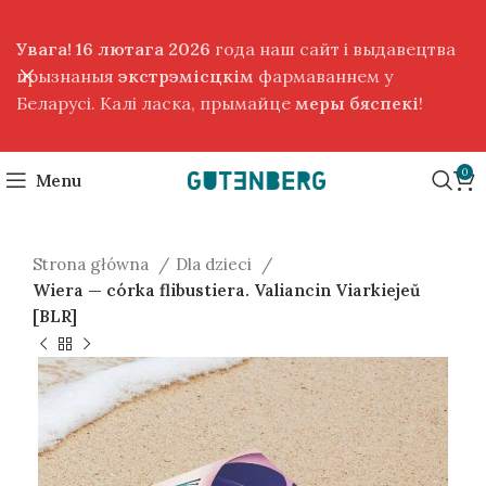
Увага! 16 лютага 2026
года наш сайт і выдавецтва
прызнаныя
экстрэмісцкім
фармаваннем у
Беларусі. Калі ласка, прымайце
меры бяспекі
!
0
Menu
Strona główna
Dla dzieci
Wiera — córka flibustiera. Valiancin Viarkiejeŭ
[BLR]