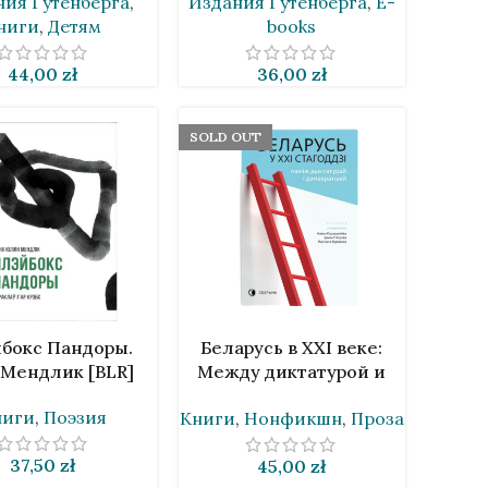
ния Гутенберга
,
Издания Гутенберга
,
E-
ниги
,
Детям
books
44,00
zł
36,00
zł
SOLD OUT
НУ
ПОДРОБНЕЕ
бокс Пандоры.
Беларусь в ХХІ веке:
 Мендлик [BLR]
Между диктатурой и
демократией [BLR]
ниги
,
Поэзия
Книги
,
Нонфикшн
,
Проза
37,50
zł
45,00
zł