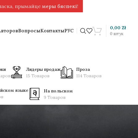
 ласка, прымайце
меры бяспекі
!
0,00
Zł
Авторов
Вопросы
Контакты
РУС
0
штук
рки
Лидеры продаж
Проза
варов
15 Товаров
114 Товаров
ийском языке
На польском
ов
9 Товаров