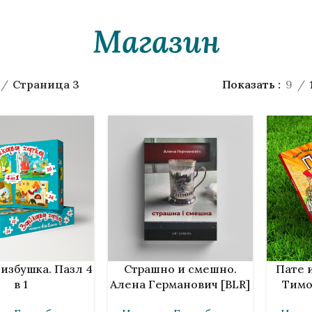
Магазин
Страница 3
Показать
9
У
В КОРЗИНУ
В КОРЗИ
избушка. Пазл 4
Страшно и смешно.
Пате 
в 1
Алена Германович [BLR]
Тимо