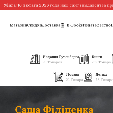
Увага! 16 лютага 2026
года наш сайт і выдавецтва п
Магазин
Скидки
Доставка
E-Books
Издательство
Издания Гутенберга
Книги
78 Товаров
282 Товара
Поэзия
Детям
22 Товара
58 Товар
Саша Фiлiпенка