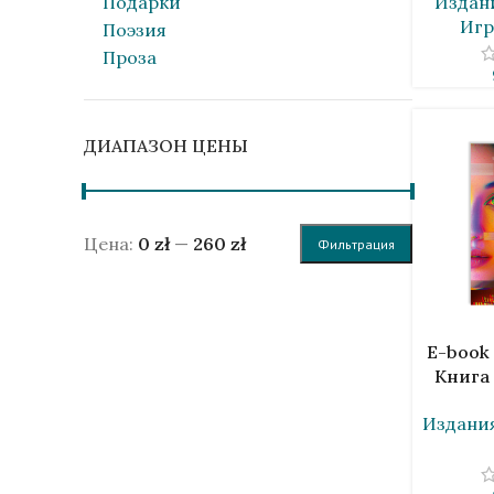
Издан
Подарки
Иг
Поэзия
Проза
ДИАПАЗОН ЦЕНЫ
Цена:
0 zł
—
260 zł
Фильтрация
В КОРЗИН
E-book
Книга 
Шук
Издания