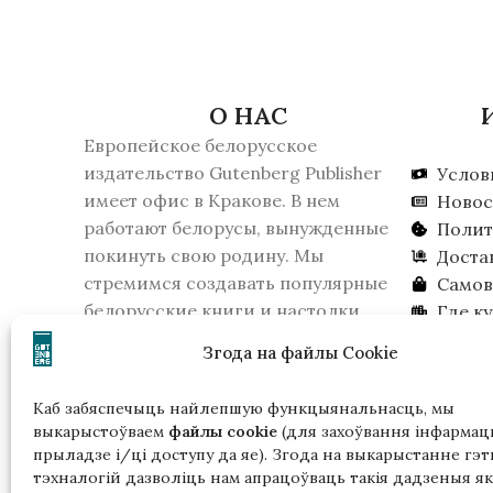
О НАС
Европейское белорусское
издательство Gutenberg Publisher
Услов
имеет офис в Кракове. В нем
Новос
работают белорусы, вынужденные
Полит
покинуть свою родину. Мы
Доста
стремимся создавать популярные
Самов
белорусские книги и настолки.
Где к
16 февраля 2026 года КГБ Беларуси
Ищем 
Згода на файлы Cookie
признало издательство
экстремистским образованием.
Каб забяспечыць найлепшую функцыянальнасць, мы
Пожалуйста, учитывайте это, если
выкарыстоўваем
файлы cookie
(для захоўвання інфармацы
вы живете в Беларуси.
прыладзе і/ці доступу да яе). Згода на выкарыстанне гэт
тэхналогій дазволіць нам апрацоўваць такія дадзеныя як