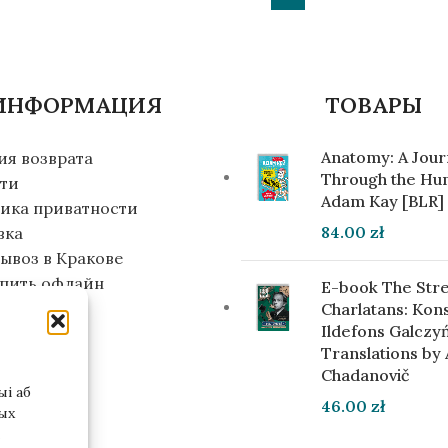
ИНФОРМАЦИЯ
ТОВАРЫ
Anatomy: A Jou
ия возврата
Through the Hu
ти
Adam Kay [BLR]
ика приватности
84.00
zł
вка
ывоз в Кракове
упить офлайн
E-book The Stre
инвестора
Charlatans: Kon
Ildefons Galczyń
Translations by
Chadanovič
і аб
46.00
zł
ых