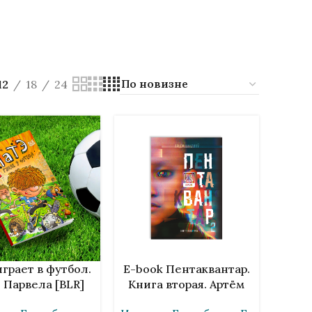
12
18
24
НУ
В КОРЗИНУ
играет в футбол.
E-book Пентаквантар.
 Парвела [BLR]
Книга вторая. Артём
Шуканов [BLR]