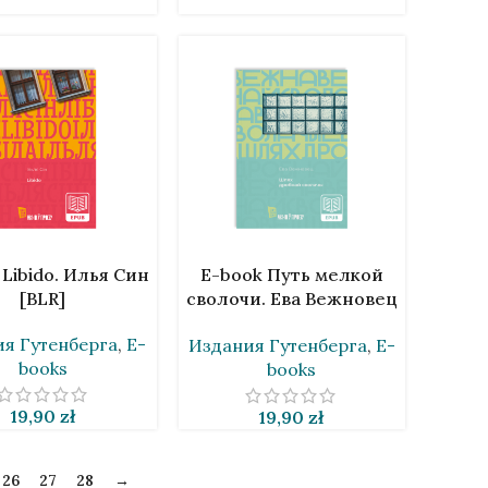
НУ
В КОРЗИНУ
 Libido. Илья Син
E-book Путь мелкой
[BLR]
сволочи. Ева Вежновец
[BLR]
я Гутенберга
,
E-
Издания Гутенберга
,
E-
books
books
19,90
zł
19,90
zł
26
27
28
→