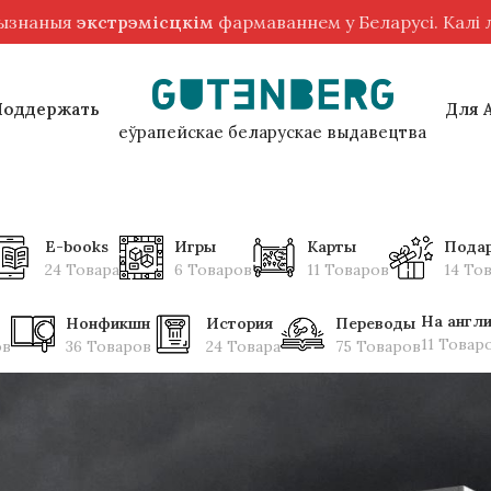
рызнаныя
экстрэмісцкім
фармаваннем у Беларусі. Калі
Поддержать
Для 
еўрапейскае беларускае выдавецтва
E-books
Игры
Карты
Пода
24 Товара
6 Товаров
11 Товаров
14 То
На англ
Нонфикшн
История
Переводы
11 Товар
ов
36 Товаров
24 Товара
75 Товаров