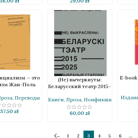
36,00
zł
29,00
zł
У
В КОРЗИ
нциализм — это
E-book
В КОРЗИНУ
(Не) вычеркнуты:
изм Жан-Поль
Беларусский театр 2015–
артр [BLR]
2025 [BLR]
Издани
Проза
,
Переводы
Книги
,
Проза
,
Нонфикшн
37,50
zł
60,00
zł
←
1
2
3
4
5
6
…