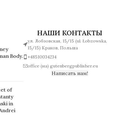
НАШИ КОНТАКТЫ
ул. Лобзовская, 15/15 (ul. Łobzowska,
15/15) Краков, Польша
rney
man Body.
+48510034234
office (на) gutenbergpublisher.eu
Написать нам!
et of
stanty
ski in
 Andrei