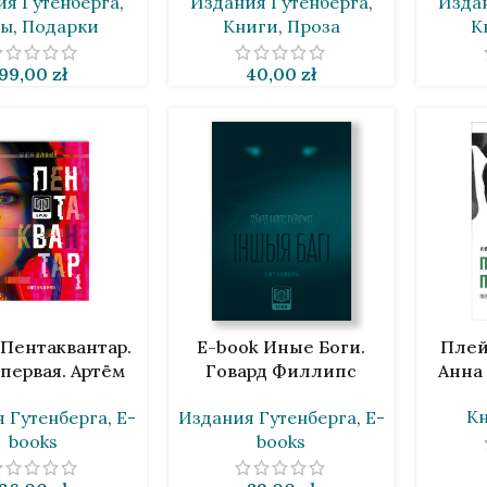
ия Гутенберга
,
Издания Гутенберга
,
Изда
ры
,
Подарки
Книги
,
Проза
К
99,00
zł
40,00
zł
У
В КОРЗИНУ
В КОРЗИ
 Пентаквантар.
E-book Иные Боги.
Плей
первая. Артём
Говард Филлипс
Анна
анов [BLR]
Лавкрафт [BLR]
К
 Гутенберга
,
E-
Издания Гутенберга
,
E-
books
books