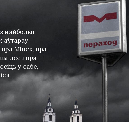
 з найбольш
х аўтараў
 пра Мiнск, пра
ны лёс i пра
сiць у сабе,
iся.