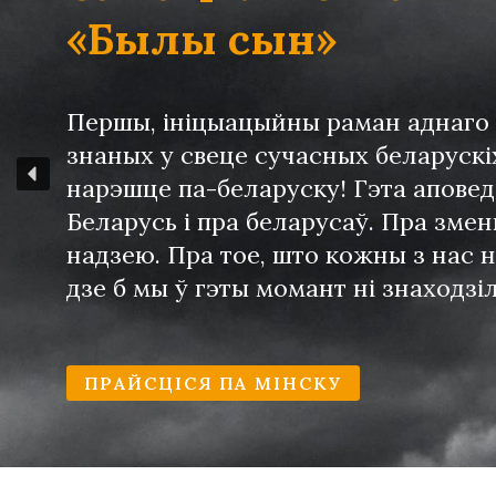
«Былы сын»
Першы, iнiцыацыйны раман аднаго
знаных у свеце сучасных беларускi
нарэшце па-беларуску! Гэта аповед
Беларусь i пра беларусаў. Пра змен
надзею. Пра тое, што кожны з нас но
дзе б мы ў гэты момант нi знаходзiл
ПРАЙСЦIСЯ ПА МIНСКУ